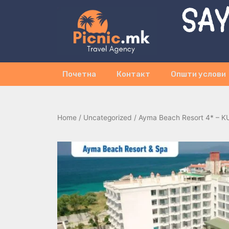
SAY
Почетна
Контакт
Општи услови
Home
/
Uncategorized
/ Ayma Beach Resort 4* – K