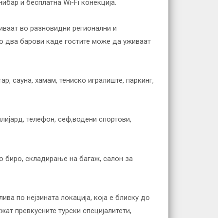
нибар и бесплатна Wi-Fi конекција.
живаат во разновидни регионални и
со два барови каде гостите може да уживаат
ар, сауна, хамам, тениско игралиште, паркинг,
лијард, телефон, сеф,водени спортови,
ко биро, складирање на багаж, салон за
ива по нејзината локација, која е блиску до
ужат превкусните турски специјалитети,