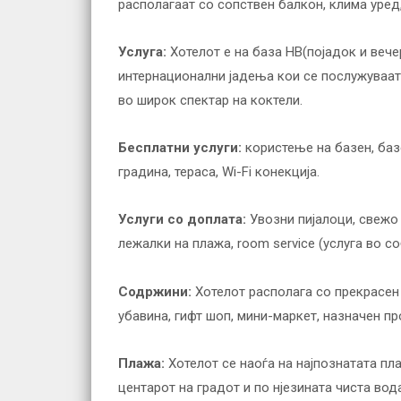
располагаат со сопствен балкон, клима уред,
Услуга:
Хотелот е на база HB(појадок и веч
интернационални јадења кои се послужуваат 
во широк спектар на коктели.
Бесплатни услуги:
користење на базен, базе
градина, тераса, Wi-Fi конекција.
Услуги со доплата:
Увозни пијалоци, свежо 
лежалки на плажа, room service (услуга во с
Содржини:
Хотелот располага со прекрасен 
убавина, гифт шоп, мини-маркет, назначен п
Плажа:
Хотелот се наоѓа на најпознатата пл
центарот на градот и по нјезината чиста вод