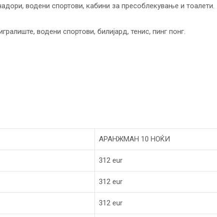
 чадори, водени спортови, кабини за пресоблекување и тоалети.
гралиште, водени спортови, билијард, тенис, пинг понг.
АРАНЖМАН 10 НОЌИ
312 eur
312 eur
312 eur