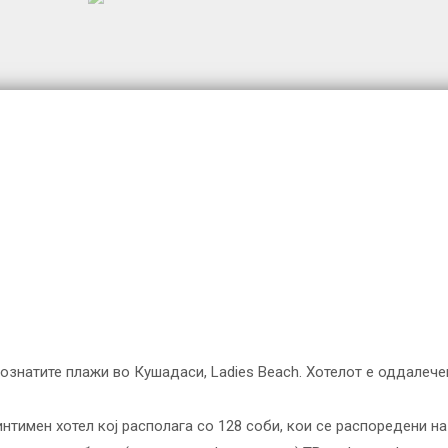
познатите плажи во Кушадаси, Ladies Beach. Хотелот е оддалече
нтимен хотел кој располага со 128 соби, кои се распоредени на