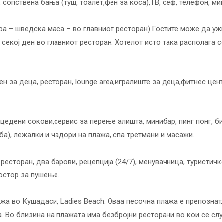
 сопствена бања (туш, тоалет,фен за коса),ТВ, сеф, телефон, ми
ера – шведска маса – во главниот ресторан).Гостите може да у
секој ден во главниот ресторан. Хотелот исто така располага 
н за деца, ресторан, lounge area,игралиште за деца,фитнес цент
цедени сокови,сервис за перење алишта, минибар, пинг понг, би
оба), лежалки и чадори на плажа, спа третмани и масажи.
ресторан, два барови, рецепција (24/7), менувачница, туристич
ростор за пушење.
ажа во Кушадаси, Ladies Beach. Оваа песочна плажа е препознатл
а. Во близина на плажата има безбројни ресторани во кои се сл