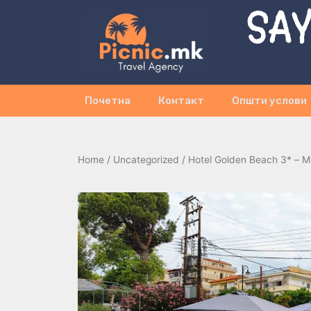
SAY
Почетна
Контакт
Општи услови
Home
/
Uncategorized
/ Hotel Golden Beach 3* – 