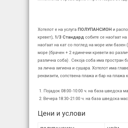
Хотелот е на услуга
ПОЛУПАНСИОН
и распо
кревет),
1/3 Стандард
собите се наоѓаат на
наоѓаат на кат со поглед на море или базен 
море (брачен + 2 единечни кревети во разли
различна соба) . Секоја соба има простран ба
за лична хигиена и сушара. Хотелот има глав
реквизити, сопствена плажа и бар на плажа к
Појадок 08:00-10:00 ч. на база шведска ма
Вечера 18:30-21:00 ч. на база шведска ма
Цени и услови