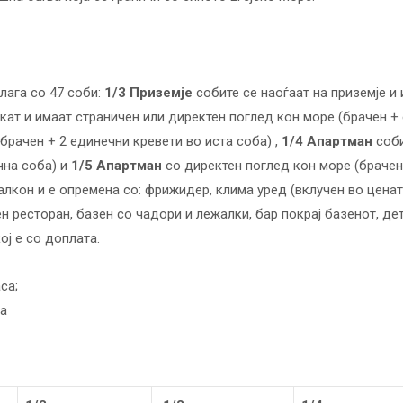
лага со 47 соби:
1/3 Приземје
собите се наоѓаат на приземје и
 кат и имаат страничен или директен поглед кон море (брачен +
(брачен + 2 единечни кревети во иста соба) ,
1/4 Апартман
соби
чна соба) и
1/5 Апартман
со директен поглед кон море (брачен
лкон и е опремена со: фрижидер, клима уред (вклучен во цената)
ен ресторан, базен со чадори и лежалки, бар покрај базенот, де
ој е со доплата.
сa;
са