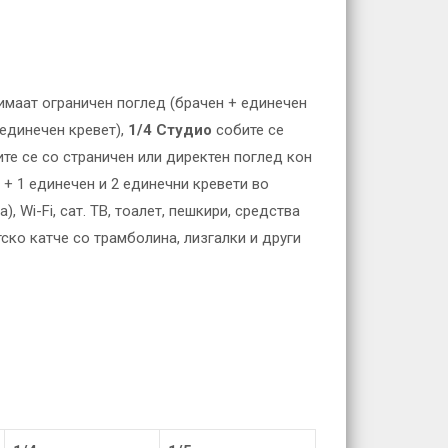
 имаат ограничен поглед (брачен + eдинечен
 единечен кревет),
1/4 Студио
собите
се
те се со страничен или директен поглед кон
 + 1 единечен и 2 единечни кревети во
, Wi-Fi, сат. ТВ, тоалет, пешкири, средства
тско катче со трамболина, лизгалки и други