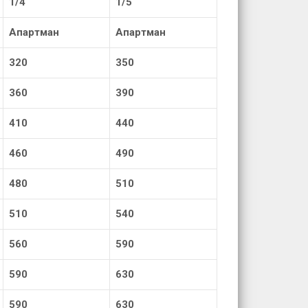
1/4
1/5
Апартман
Апартман
320
350
360
390
410
440
460
490
480
510
510
540
560
590
590
630
590
630