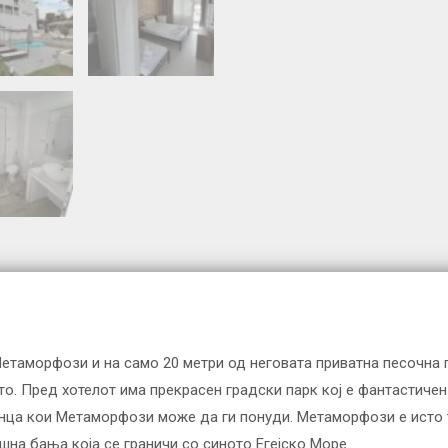
Метаморфози и на само 20 метри од неговата приватна песочна 
ето. Пред хотелот има прекрасен градски парк кој е фантастиче
нца кои Метаморфози може да ги понуди. Метаморфози е исто 
шна бања која се граничи со синото Егејско Море.