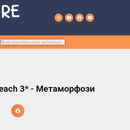
URE
Beach 3* - Метаморфози