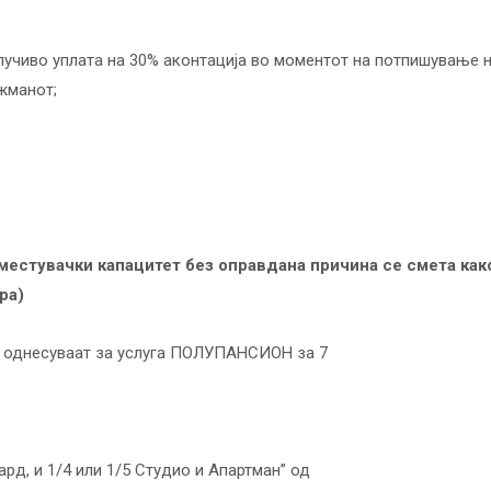
клучиво уплата на 30% аконтација во моментот на потпишување 
жманот;
 сместувачки капацитет без оправдана причина се смета ка
ра)
се однесуваат за услуга ПОЛУПАНСИОН за 7
ард, и 1/4 или 1/5 Студио и Апартман” од