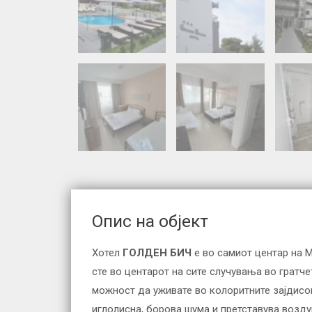
Опис на објект
Хотел
ГОЛДЕН БИЧ
е во самиот центар на 
сте во центарот на сите случувања во гратч
можност да уживате во колоритните зајдисо
иглолисна, борова шума и претставува возду