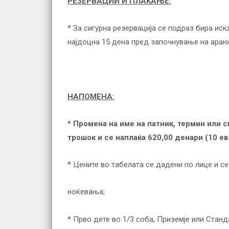
РЕЗЕРВАЦИИ И ПЛАЌАЊЕ:
* За сигурна резервација се подраз бира ис
најдоцна 15 дена пред започнување на аран
НАПОМЕНА:
* Промена на име на патник, термин или
трошок и се наплаќа 620,00 денари (10 ев
* Цените во табелата се дадени по лице и 
ноќевања;
* Прво дете во 1/3 соба, Приземје или Станд