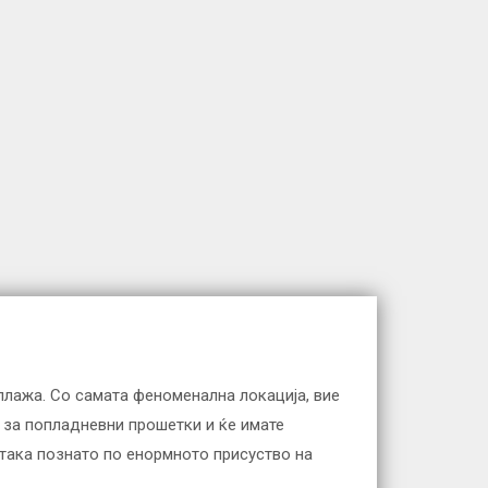
плажа. Со самата феноменална локација, вие
н за попладневни прошетки и ќе имате
така познато по енормното присуство на