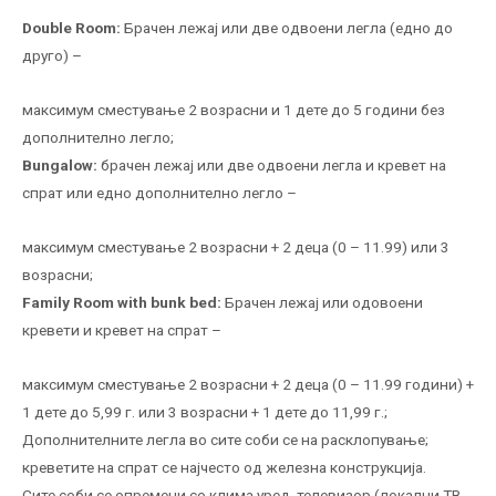
Double
Room
:
Брачен лежај или две одвоени легла (едно до
друго) –
максимум сместување 2 возрасни и 1 дете до 5 години без
дополнително легло;
Bungalow
:
брачен лежај или две одвоени легла и кревет на
спрат или едно дополнително легло –
максимум сместување 2 возрасни + 2 деца (0 – 11.99) или 3
возрасни;
Family
Room
with
bunk
bed
:
Брачен лежај или одовоени
кревети и кревет на спрат –
максимум сместување 2 возрасни + 2 деца (0 – 11.99 години) +
1 дете до 5,99 г. или 3 возрасни + 1 дете до 11,99 г.;
Дополнителните легла во сите соби се на расклопување;
креветите на спрат се најчесто од железна конструкција.
Сите соби се опремени со клима уред, телевизор (локални ТВ