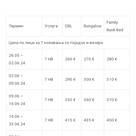
Family
Термин
Услуга
DBL
Bungalow
Bunk Bed
Цена по лице за 7 ноќевања со појадок и вечера
26.05 –
7 HB
260 €
270 €
280 €
02.06.24
02.06 –
7 HB
290 €
300 €
310 €
09.06.24
09.06 –
7 HB
350 €
360 €
370 €
16.06.24
16.06 –
7 HB
415 €
435 €
450 €
23.06.24