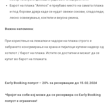
Барот на плажа “Ammos” е преубаво место на самата плажа
и под борови дрвја каде се нудат свежи сокови, сладоледи,
лесно освежување, коктели и вкусна ужина;
Важна напомена:
При користење на лежалки и чадори на плажа строго е
забрането консумирање на храна и пијалоци купени надвор од
хотелот / барот на плажа. Истите се достапни и можат да се
купат во барот на плажата.
Early Booking
попуст – 20% за резервации до 15.02.2024
*бројот на соби кој може да се резервира со Early Booking
попуст е ограничен!