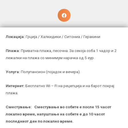
Локација:
Грција / Халкидики / Ситониа / Геракини
Плажа:
Приватна плажа, песочна. За секоја соба 1 чадор и 2
лежалки на плажа со минимум нарачка од 5 еур.
Услуга:
Полупансион (појадок и вечера).
Интернет:
Бесплатно Wi – Fi на рецепција и на барот покрај
плажа.
Сместување:
Сместување во собите е после 15 часот
локално време, напуштање на собите е до 10 часот
последниот ден по локално време.