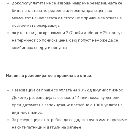
доколку уплатата не се изврши навреме резервацијата ќе
биде наплатена по редовна или ревидирана цена во
моментот на наплатата и истото не е причина за отказ на
постоечката резервација.
за уплатени два аранжмани 7+7 ноќи добивате 7% попсут
на терминот со пониска цена, овој попуст неможе да се
комбинира со други попусти
Начин на резервирање и правила за отказ
:
Резервација се прави со уплата на 30% од вкупниот износ.
Доколку резервацијата се прави 14 или помалку денови
пред датумот на започнување потребно е 100% уплата на
вкупниот износ.
За резервација е потребно да се дадат точно име и презиме
на сите патници и датуми на раѓање