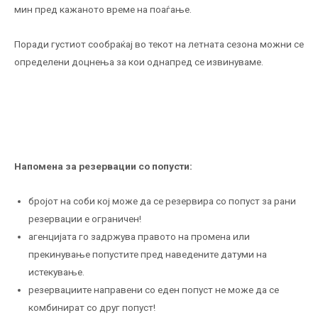
мин пред кажаното време на поаѓање.
Поради густиот сообраќај во текот на летната сезона можни се
определени доцнења за кои однапред се извинуваме.
Напомена за резервации со попусти:
бројот на соби кој може да се резервира со попуст за рани
резервации е ограничен!
агенцијата го задржува правото на промена или
прекинување попустите пред наведените датуми на
истекување.
резервациите направени со еден попуст не може да се
комбинират со друг попуст!