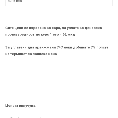
Bunk Bed
Сите цени се изразена во евра, за уплата во денарска
противвредност по курс 1 еур = 62 мкд
За уплатени два аранжмани 7+7 ноќи добивате 7% попсут
на терминот со пониска цена
Цената вклучува: