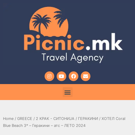
Home
/
GREECE
/
2 КРАК - СИТОНИЈА
/
ГЕРАКИНИ
/ ХОТЕЛ Coral
Blue Beach 3* – Геракини – атс – ЛЕТО 2024