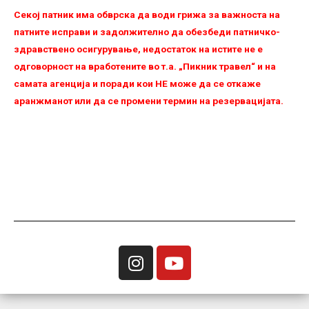
Секој патник има обврска да води грижа за важноста на
патните исправи и задолжително да обезбеди патничко-
здравствено осигурување, недостаток на истите не е
одговорност на вработените во т.а. „Пикник травел“ и на
самата агенција и поради кои НЕ можe да се откаже
аранжманот или да се промени термин на резервацијата.