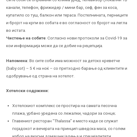
канали, телефон, фрижидер / мини бар, сеф, фен за коса,
купатило со туш, балкон или тераса. Постелнината, перниците
и бројот на крпи во собата е во согласност со бројот на легла
во истата.
Чистење
на собите
: Согласно нови протоколи за Covid-19 за
кои информација може да се добие на рецепција.
Напомена:
Во сите соби има можност за детско креветче
(baby cot) – 5 € на ноќ – со претходно барање од клиентите и
одобрување од страна на хотелот.
Хотелски содржини:
Хотелскиот комплекс се простира на самата песочна
плажа, урбано уредена со лежалки, чадори за сонце;
Главениот ресторан “Thalassa” е место каде се служат
појадокот и вечерата на принцип шведска маса, со голем
избор на вкусни домашни јадења и специјалитети.