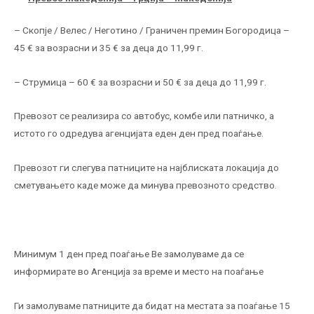
– Скопје / Велес / Неготино / Граничен премин Богородица –
45 € за возрасни и 35 € за деца до 11,99 г.
– Струмица – 60 € за возрасни и 50 € за деца до 11,99 г.
Превозот се реализира со автобус, комбе или патничко, а
истото го одредува агенцијата еден ден пред поаѓање.
Превозот ги слегува патниците на најблиската локација до
сметувањето каде може да минува превозното средство.
Минимум 1 ден пред поаѓање Ве замолуваме да се
информирате во Агенција за време и место на поаѓање
Ги замолуваме патниците да бидат на местата за поаѓање 15