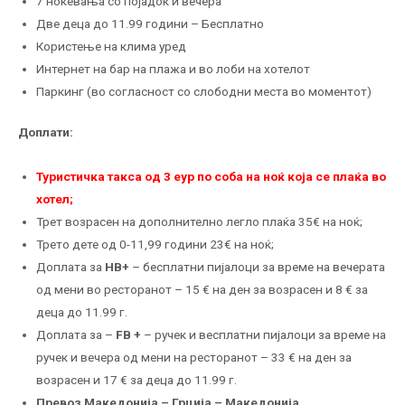
7 ноќевања со појадок и вечера
Две деца до 11.99 години – Бесплатно
Користење на клима уред
Интернет на бар на плажа и во лоби на хотелот
Паркинг (во согласност со слободни места во моментот)
Доплати:
Туристичка такса од 3 еур по соба на ноќ која се плаќа во
хотел;
Трет возрасен на дополнително легло плаќа 35€ на ноќ;
Трето дете од 0-11,99 години 23€ на ноќ;
Доплата за
HB+
– бесплатни пијалоци за време на вечерата
од мени во ресторанот – 15 € на ден за возрасен и 8 € за
деца до 11.99 г.
Доплата за –
FB +
– ручек и весплатни пијалоци за време на
ручек и вечера од мени на ресторанот – 33 € на ден за
возрасен и 17 € за деца до 11.99 г.
Превоз Македонија – Грција – Македонија