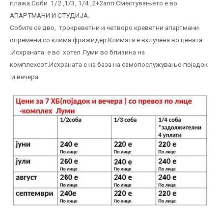
плажа.Соби 1/2 ,1/3, 1/4 ,2+2апп.Сместувањето е во
АПАРТМАНИ И СТУДИЈА.
Собите се дво, трокреветни и четворо креветни апартмани
опремени со клима фрижидер.Климата е вклучена во цената
.Исхраната е во хотел Луми во близина на
комплексот.Исхраната е на база на самопослужување-појадок
и вечера.