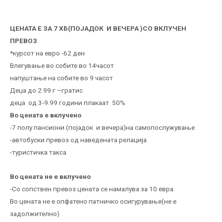
ЦЕНАТА Е ЗА 7 ХБ(ПОЈАДОК И ВЕЧЕРА )СО ВКЛУЧЕН
ПРЕВОЗ
*курсот на евро -62 ден
Влегување во собите во 14часот
напуштање на собите во 9 часот
Деца до 2.99 г –гратис
деца од 3-9.99 години плакаат 50%
Во цената е вклучено
-7 полу пансиони (појадок и вечера)на самопослужување
-автобуски превоз од наведената релација
-туристичка такса
Во цената не е вклучено
-Со сопствен превоз цената се намалува за 10 евра
Во цената не е опфатено патничко осигурување(не е
задолжително)