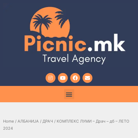
Home
/
АЛБАНИЈА
/
ДРАЧ
/ КОМПЛЕКС ЛУМИ – Драч – дб – ЛЕТО
2024