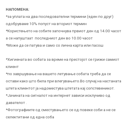
НАПОМЕНА:
*за уплата на два последователни термини (еден по друг)
одобруваме 10% попуст на вториот термин
*Користењето на собите започнува првиот ден од 14.00 часот
а се напуштаат последниот ден во 10.00 часот
*Може да се патува и само со лична карта или пасош
*Хигиената во собата за време на престојот се грижи самиот
клиент
*по завршување на вашето летување собата треба да се
остави како што била при влегувањето.Во случај на настаната
штета клиентот ја надоместува штетата кај сопстевеникот.
*Јачината на сигналот на интернет зависи исклучиво од
давателот .
*Фотографиите од сместувањето се од повеке соби а не се
селектитани од една соба