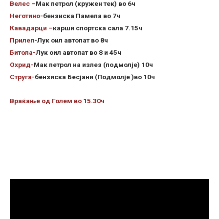
Велес –
Мак петрол (кружен тек) во 6ч
Неготино-
бензиска Памела во 7ч
Кавадарци –
карши спортска сала 7.15ч
Прилеп
-Лук оил автопат во 8ч
Битола-
Лук оил автопат во 8 и 45ч
Охрид-
Мак петрол на излез (подмолје) 10ч
Струга-
бензиска Бесјани (Подмолје )во 10ч
Враќање од Голем во 15.30ч