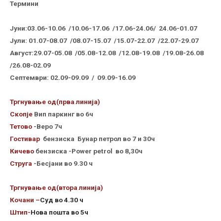
Термини
Јуни:
03.06-10.06 /10.06-17.06 /17.06-24.06/ 24.06-01.07
Јули:
01.07-08.07 /08.07-15.07 /15.07-22.07 /22.07-29.07
Август:29.07-05.08 /05.08-12.08 /12.08-19.08 /19.08-26.08
/26.08-02.09
Септември: 02.09-09.09 / 09.09-16.09
Тргнување од(прва линија)
Скопје
Вип паркинг во 6ч
Тетово
-Веро 7ч
Гостивар
бензиска Бунар петрол во 7 и 30ч
Кичево
бензиска -Power petrol во 8,30ч
Струга
-Бесјани во 9.30 ч
Тргнување од(втора линија)
Кочани –
Суд во 4.30 ч
Штип-
Нова пошта во 5ч