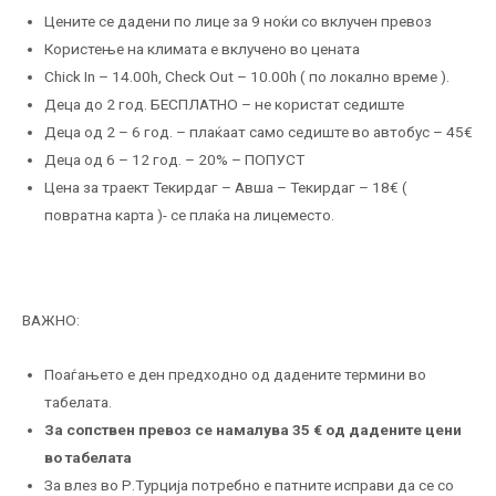
Цените се дадени по лице за 9 ноќи со вклучен превоз
Користење на климата е вклучено во цената
Chick In – 14.00h, Check Out – 10.00h ( по локално време ).
Деца до 2 год. БЕСПЛАТНО – не користат седиште
Деца од 2 – 6 год. – плаќаат само седиште во автобус – 45€
Деца од 6 – 12 год. – 20% – ПОПУСТ
Цена за траект Текирдаг – Авша – Текирдаг – 18€ (
повратна карта )- се плаќа на лицеместо.
ВАЖНО:
Поаѓањето е ден предходно од дадените термини во
табелата.
За сопствен превоз се намалува 35 € од дадените цени
во табелата
За влез во Р.Турција потребно е патните исправи да се со