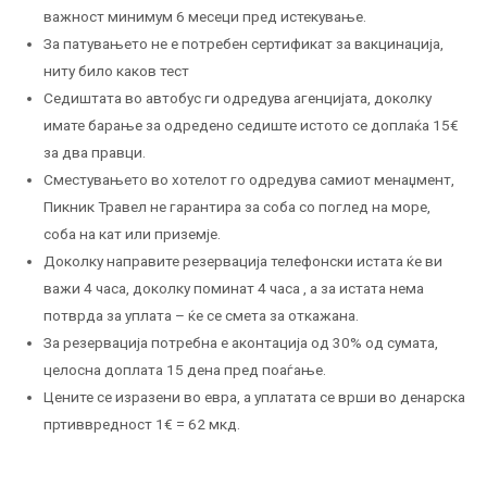
важност минимум 6 месеци пред истекување.
За патувањето не е потребен сертификат за вакцинација,
ниту било каков тест
Седиштата во автобус ги одредува агенцијата, доколку
имате барање за одредено седиште истото се доплаќа 15€
за два правци.
Сместувањето во хотелот го одредува самиот менаџмент,
Пикник Травел не гарантира за соба со поглед на море,
соба на кат или приземје.
Доколку направите резервација телефонски истата ќе ви
важи 4 часа, доколку поминат 4 часа , а за истата нема
потврда за уплата – ќе се смета за откажана.
За резервација потребна е аконтација од 30% од сумата,
целосна доплата 15 дена пред поаѓање.
Цените се изразени во евра, а уплатата се врши во денарска
пртиввредност 1€ = 62 мкд.