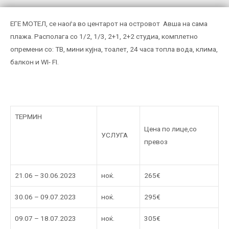
ЕГЕ МОТЕЛ, се наоѓа во центарот на островот Авша на сама
плажа. Располага со 1/2, 1/3, 2+1, 2+2 студиа, комплетно
опремени со: ТВ, мини кујна, тоалет, 24 часа топла вода, клима,
балкон и WI- FI.
ТЕРМИН
Цена по лице,со
УСЛУГА
превоз
21.06 – 30.06.2023
ноќ.
265€
30.06 – 09.07.2023
ноќ.
295€
09.07 – 18.07.2023
ноќ.
305€