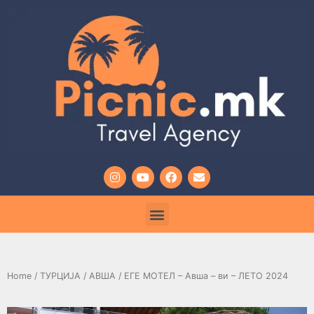
Home
/
ТУРЦИЈА
/
АВША
/ ЕГЕ МОТЕЛ – Авша – ви – ЛЕТО 2024