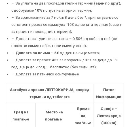
– За уплата на два последователни термини (еден по друг),
одобруваме
10%
попуст на вториот термин;
– За аранжманите за 7 ноќи/8 дена без
*
, при патување со
сопствен превоз се намалува -10€ од цената по лице (освен
за првиот и последниот термин);
– Доплата за туристичка такса – 0.50€ од соба од ноќ (се
плаќа во самиот објект при сместување);
–
Доплата за клима – 5€
од ден на лице место;
– Доплата за превоз: 45€ за возрасни / 35€ за деца до 12
год. Деца до 2 год. – бесплатно (без седиште);
– Доплата за патничко осигурување.
Автобуски превоз ЛЕПТОКАРИЈА, според
Патни
термини од табелата
Информации
Време
Скопје –
Град на
Mесто на
на
Лептокарија
поаѓање
поаѓање
поаѓање
(300km)