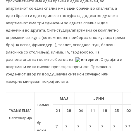
трокреветните има еден брачен и еден единечен, во
апартманот со една спална има еден брачен во спалната, а
еден брачен и еден единечен во кујната, додека во дуплекс
апартманот има три единечни во едната спална и две
единечни во другата. Сите студија/апартмани се комплетно
опремени со: кујна (со комплетен прибор за онолку лица према
број на легла, фрижидер…), тоалет, огледало, туш, балкон
(масичка со столчиња), клима, ТV, гардеробер. На
располагање на гостите е бесплатен
интернет.
Студијата и
апартмани се на високо приземје и први кат. Прекрасно
уредениот двор ги воодушевува сите кои случајно или
намерно минуваат покрај вилата.
МАЈ
ЈУНИ
термин
“VANGELIS”
21
28
04
11
18
25
02
Лептокарија
бр.
7
7
7
7
7
7
7
*
ноќи