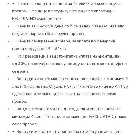
– Цените се дадени по лице за 7 ноќи/8 дена со вклучен
превоз | 3-то лице во студио, 5-то лице во апартман –
БЕСПЛАТНО сместување;
– Цените за 7 ноќи/8 дена со
*
, се дадени за наем на цело
студио/апартман без вклучен превоз;
– Цените се изразени во евра, за уплата во денарска
противвредност 1€ = 62мкд.
– При резервација задолжителна уплата на аконтација
од
30%
, во случај на откажување, уплатената аконтација не
се враќа;
– Во студио и апартман со една спална, плаќаат минимум 2
лица | 3-то лице во Студио и 3-то, 4-то и 5-то лице во АПТ со
една спална се сместуваат БЕСПЛАТНО, плаќаат само
превоз;
– Во дуплекс апартман со две одделни спални, плаќаат
минимум 4 лица | 5-то лице се сместува БЕСПЛАТНО, плаќа
само превоз;
– Во студио/апартман, дозволено е сместување на лица