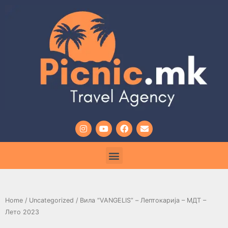
Home
/
Uncategorized
/ Вила “VANGELIS” – Лептокариjа – МДТ –
Лето 2023