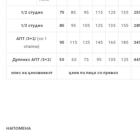
1/2 студио
75
85
95
115
125
135
25
1/3 студио
85
95
105
125
135
155
28
АПТ /3+2/
(со 1
95
115
125
145
165
185
34
спална)
Дуплекс АПТ /3+2/
55
65
75
95
105
125
44
опис на ценовникот
цени по лице со превоз
НАПОМЕНА