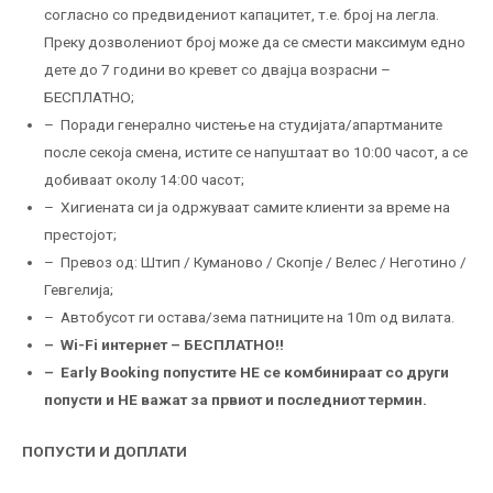
согласно со предвидениот капацитет, т.е. број на легла.
Преку дозволениот број може да се смести максимум едно
дете до 7 години во кревет со двајца возрасни –
БЕСПЛАТНО;
– Поради генерално чистење на студијата/апартманите
после секоја смена, истите се напуштаат во 10:00 часот, а се
добиваат околу 14:00 часот;
– Хигиената си ја одржуваат самите клиенти за време на
престојот;
– Превоз од: Штип / Куманово / Скопје / Велес / Неготино /
Гевгелија;
– Автобусот ги остава/зема патниците на 10m од вилата.
– Wi-Fi интернет – БЕСПЛАТНО!!
– Еarly Booking попустите НЕ се комбинираат со други
попусти и НE важат за првиот и последниот термин.
ПОПУСТИ И ДОПЛАТИ