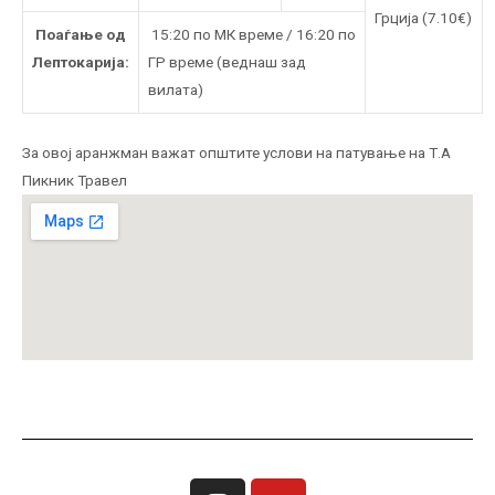
Грција (7.10€)
Поаѓање од
15:20 по МК време / 16:20 по
Лептокарија:
ГР време (веднаш зад
вилата)
За овој аранжман важат општите услови на патување на Т.А
Пикник Травел