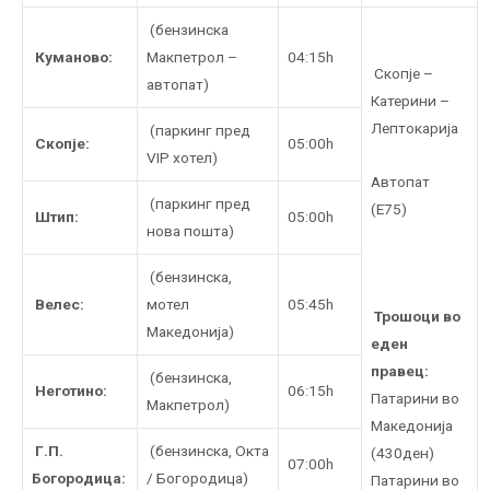
(бензинска
Куманово:
Макпетрол –
04:15h
Скопје –
автопат)
Катерини –
Лептокарија
(паркинг пред
Скопје:
05:00h
VIP хотел)
Автопат
(паркинг пред
(Е75)
Штип:
05:00h
нова пошта)
(бензинска,
Велес:
мотел
05:45h
Трошоци во
Македонија)
еден
правец:
(бензинска,
Неготино:
06:15h
Патaрини во
Макпетрол)
Македонија
Г.П.
(бензинска, Oкта
(430ден)
07:00h
Богородица:
/ Богородица)
Патарини во