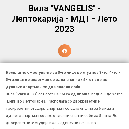
Вила "VANGELIS" -
Лептокариjа - МДТ - Лето
2023
Бесплатно сместување за 3-то лице во студио / 3-то, 4-то и
5-то лице во апартман со една спална / 5-то лице во
дуплекс апартман со две спални соби
Вила
“VANGELIS”
се наоѓа на
150m од плажа
, веднаш до хотел
“Eleni” во Лептокарија. Располага со двокреветни и
трокреветни студија.. апартман со една спална за 5 лица и
дуплекс апартман со две одделни спални соби за 5 лица. Во
двокреветните студија има 2 единечни легла, во