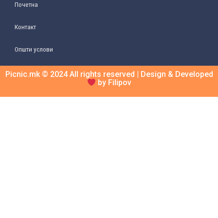
Почетна
Контакт
Општи услови
Picnic.mk © 2024 All rights reserved | Design & Developed
by Filipov