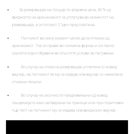
За резервација на понуда по редовна цена, 30 % од
вредноста на аранжманот се уплатува во моментот на
резервација, а остатокот 21ден пред поаѓање.
Патникот во секој момент може да се откаже од
аранжамот. Тоа се прави во писмена форма и согласно
скалата која е објавена во општите услови за патување.
Во случај на отказ на резервација уплатена со ковид
ваучер, на патникот ќе му се издаде нов ваучер со намалени
отказни пенали.
Во случај на околности предизвикани од ковид
пандемијата како затварање на граници или при позитивен
пцр тест на патникот му се издава нов вредносен ваучер.