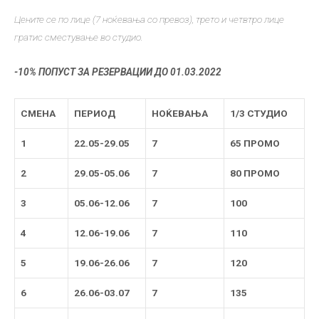
Цените се по лице (7 ноќевања со превоз),
трето и четвтро лице
гратис сместување во студио.
-10% ПОПУСТ ЗА РЕЗЕРВАЦИИ ДО 01.03.2022
СМЕНА
ПЕРИОД
НОЌЕВАЊА
1/3 СТУДИО
1
22.05-29.05
7
65 ПРОМО
2
29.05-05.06
7
80 ПРОМО
3
05.06-12.06
7
100
4
12.06-19.06
7
110
5
19.06-26.06
7
120
6
26.06-03.07
7
135