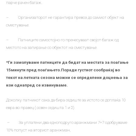
парче рачен багаж.
– Организаторот не гарантира превоз до самиот објект на
сместување.
– Патниците самостојно го пренесуваат својот багаж од
местото на запирање со објектот на сместување.
*Ги замолуваме патниците да бидат на местата за поаѓање
15минути пред поаѓањето.Поради густиот сообраќај во
текот на летната сезона можни се определени доцнења за
кои однапред се извинуваме.
Доколку патникот сака да бира седиште за истото се доплаќа 10
евра во правец ( освен седишта 1 и 2)
– За уплатени два едноподруго аранжмани 7+7 одобруваме
10% попуст на вториот аранжман,