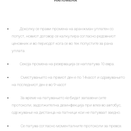
Доколку се прави промена на аранжман уплатен со
попуст, новиот договор се калкулира согласно редовниот
ценовник и во периодот кога се во тек попустите за рана
уплата.
Секоја промена на резервација се наплатува 10 евра.
Сместувањето на првиот ден е по 14часот и одјавувањето
на последниот ден е во 9 часот
За време на патувањето ќе бидат запазени сите
протоколи, задолжителна дезинфекција при влез во автобус,
одржување на дистанца на патници кои не патуваат заедно.
Се патува согласно моменталните протоколи за превоз.