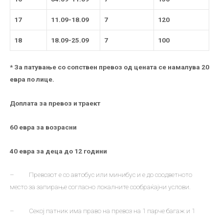
17
11.09-18.09
7
120
18
18.09-25.09
7
100
* За патување со сопствен превоз од цената се намалува 20
евра по лице.
Доплата за превоз и траект
60 евра за возрасни
40 евра за деца до 12 години
– Превозот е со автобус или минибус и е до соодветното
место за запирање согласно локалните сообраќајни услови.
– Секој патник има право на превоз на 1 парче багаж и 1