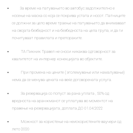
За време на патувањето во автобус задолжително е
носење на маска со која се покрива устата и носот. Патниците
се должни за цело време траење на патувањето да внимаваат
на својата безбедност и на безбедноста на цела група, и да ги
почитуваат правилата и препораките.
ТА Пикник Травел не сноси никаква одговорност за
квалитетот на интернер конекцијата во објектите.
При промена на цените ( зголемување или намалување)
нема да се менува цената на веќе договорената услуга.
За резервација со попуст за рана уплата , 50% од
вредноста на аранжманот се уплатува во моментот на
правење на резервацијата, доплата ДО 01.04.2022
Можност за користење на неискористените ваучери од
лето 2020