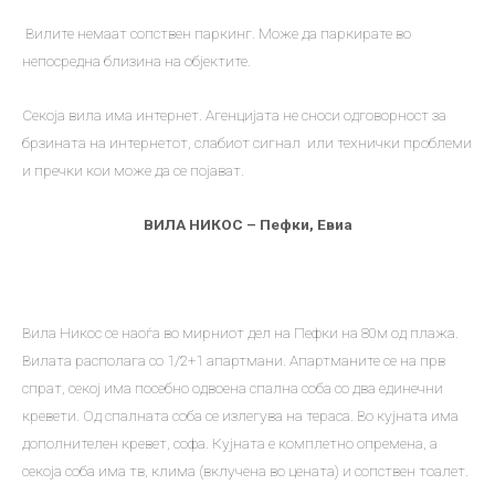
Вилите немаат сопствен паркинг. Може да паркирате во
непосредна близина на објектите.
Секоја вила има интернет. Агенцијата не сноси одговорност за
брзината на интернетот, слабиот сигнал или технички проблеми
и пречки кои може да се појават.
ВИЛА НИКОС – Пефки, Евиа
Вила Никос се наоѓа во мирниот дел на Пефки на 80м од плажа.
Вилата располага со 1/2+1 апартмани. Апартманите се на прв
спрат, секој има посебно одвоена спална соба со два единечни
кревети. Од спалната соба се излегува на тераса. Во кујната има
дополнителен кревет, софа. Кујната е комплетно опремена, а
секоја соба има тв, клима (вклучена во цената) и сопствен тоалет.