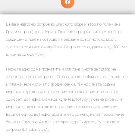
Евија е најголем остров во Егејското море и втор по големина
Грчки остров ( после Крит). Главниот град Халкида се наоѓа на
средишниот дел на островот, поврзан е со копното со мост,
одалечен од Атина околу 90км. Островот е со должина од 180км, а
ширина од 6 до 45км.
Пефки е едно од најпознатите и омилени места за одмор на
северниот дел ос островот. Со своето скоро 4км долго шеталиште
и плажа, зеленило и природни сенки, темно сината боја на
морето е идеално место за оноие кои сакаат вистински да се
одморат. Во Пефки може да купите штотуку уловена риба или
морски плодови, квалитетно маслиново масло и маслинки.
Вашиот одмор во Пефки збогатете го со некој излет: термалните
бањи во Едипсос, Атина, крстарење до Скијатос, Вулканските
острови (Lihadonisias)…