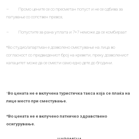
– Промо цените се со пресметан попуст и не се одбива за
патување со сопствен превоз,
– Попустите за рана уплата и 7+7 неможе да се комбираат
*Во студио/апартман е дозволено сместување на лица во
согласност со предвидениот број на кревети, преку дозволениот
капацитет може да се смести само едно дете до 6години.
*
Во цената не е вклучена туристичка такса која се плаќа на
лице место при сместување.
*Во цената не е вклучено патничко здравствено
осигурување.
НАПОМЕНА