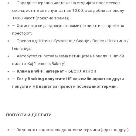
– Поради генерално чистење на студијата после секоја
смена, истите се напуштаат во 10:00, а се добиваат околу
14:00 часот (локално време);
– Хигиената си ја одржуваат самите клиенти за време на
престојот;
– Превоз од: Штип / Куманово / Скопје / Велес / Неготино /
Гевгелија;
– Автобусот ги остава/зема патниците на околу 100m од
вилата. Кај “Lemonis Bakery”.
– Клима и Wi-Fi интернет – БЕСПЛАТНО!!
– Еarly Booking попустите НЕ се комбинираат со други
попусти и НЕ важат за првиот и последниот термин.
ПОПУСТИ И ДОПЛАТИ
– За уплата на два последователни термини (еден по друг),