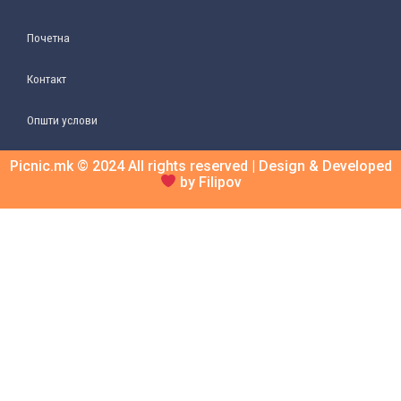
Почетна
Контакт
Општи услови
Picnic.mk © 2024 All rights reserved | Design & Developed
by Filipov