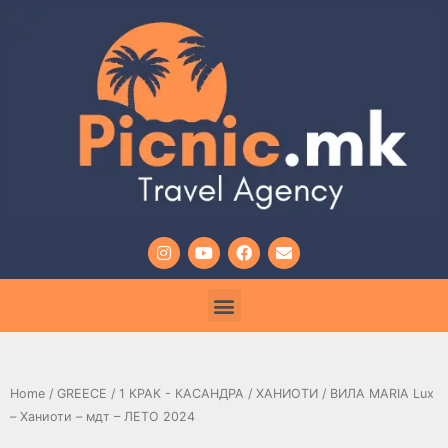
Home
/
GREECE
/
1 КРАК - КАСАНДРА
/
ХАНИОТИ
/ ВИЛА MARIA Lux
– Ханиоти – мдт – ЛЕТО 2024