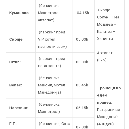
(бензинска
Скопје –
Куманово:
Макпетрол –
04:15h
Солун – Неа
автопат)
Модања –
Калитеа –
(паркинг пред
Ханиоти
Скопје:
VIP хотел
05:00h
наспроти саем)
Автопат
(паркинг пред
(Е75)
Штип:
05:00h
нова пошта)
(бензинска
Велес:
Макоил, мотел
05:45h
Трошоци во
Македонија)
еден
правец:
(бензинска,
Неготино:
06:15h
Патерини во
Макпетрол)
Македонија
Г.П.
(бензинска, Oкта
(430ден)
07:00h