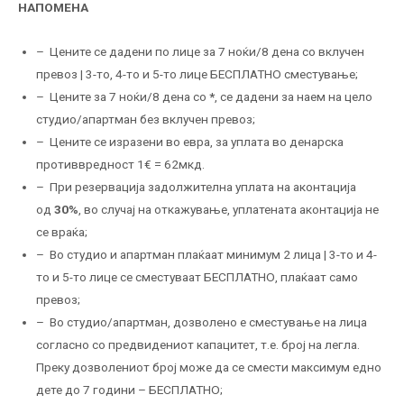
НАПОМЕНА
– Цените се дадени по лице за 7 ноќи/8 дена со вклучен
превоз | 3-то, 4-то и 5-то лице БЕСПЛАТНО сместување;
– Цените за 7 ноќи/8 дена со
*
, се дадени за наем на цело
студио/апартман без вклучен превоз;
– Цените се изразени во евра, за уплата во денарска
противвредност 1€ = 62мкд.
– При резервација задолжителна уплата на аконтација
од
30%
, во случај на откажување, уплатената аконтација не
се враќа;
– Во студио и апартман плаќаат минимум 2 лица | 3-то и 4-
то и 5-то лице се сместуваат БЕСПЛАТНО, плаќаат само
превоз;
– Во студио/апартман, дозволено е сместување на лица
согласно со предвидениот капацитет, т.е. број на легла.
Преку дозволениот број може да се смести максимум едно
дете до 7 години – БЕСПЛАТНО;