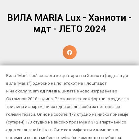
ВИЛА MARIA Lux - Ханиоти -
мдт - ЛЕТО 2024
Вила “Maria Lux”
се наоѓа во центарот на Ханиоти (веднаш до
вила “Maria”) односно на почетокот на Плоштадот
и нa oколу
150m oд плажа
. Вилата е ново изградена во
Октомври 2018 година. Располага со: комфортни струдија за
три лица и апартмани со една спална соба за пет лица со
големи тераси. Опис на собите: 1/3 студио на ниско приземје
(сутерен) 1/3 студио на високо приземје и 3+2 апартмани со
една спална на I и II кат. Сите се комфортни и комплетно
опремени со нов мебел со: кујна (со комплетен прибор за