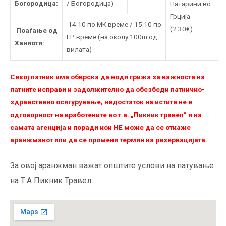
Богородица:
/ Богородица)
Патарини во
Грција
14:10 по МК време / 15:10 по
(2.30€)
Поаѓање од
ГР време (на околу 100m од
Ханиоти:
вилата)
Секој патник има обврска да води грижа за важноста на
патните исправи и задолжително да обезбеди патничко-
здравствено осигурување, недостаток на истите не е
одговорност на вработените во т.а. „Пикник травел“ и на
самата агенција и поради кои НЕ можe да се откаже
аранжманот или да се промени термин на резервацијата.
За овој аранжман важат општите услови на патување
на Т.А Пикник Травел.