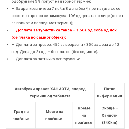
одобруваме
5%
попуст на вториот термин;
– За аранжманите за 7 ноќи/8 дена без
*
, при патување со
сопствен превоз се намалува -10€ од цената по лице (освен
за првиот и последниот термин);
–
Доплата за туристичка такса – 1.50€ од соба од ноќ
(се плаќа во самиот објект);
– Доплата за превоз: 45€ за возрасни / 35€ за деца до 12
год. Деца до 2 год. – бесплатно (без седиште);
– Доплата за патничко осигурување.
Автобуски превоз ХАНИОТИ, според
Патни
термини од табелата
информации
Време
Скопје –
Град на
Mесто на
на
Ханиоти
поаѓање
поаѓање
поаѓање
(340km)