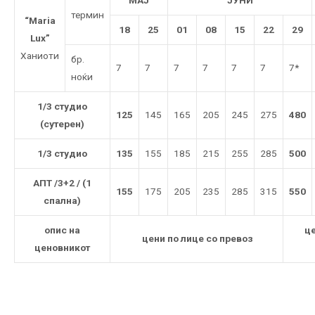
МАЈ
ЈУНИ
термин
“Maria
18
25
01
08
15
22
29
Lux”
Ханиоти
бр.
7
7
7
7
7
7
7*
ноќи
1/3 студио
125
145
165
205
245
275
480
(сутерен)
1/3 студио
135
155
185
215
255
285
500
АПТ /3+2 / (1
155
175
205
235
285
315
550
спална)
опис на
це
цени по лице со превоз
ценовникот