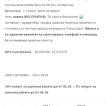
онолку лица према број на легла + аспиратор,
фрижидер…), тоалет, крпи за лице и
тело,
клима (БЕСПЛАТНА)
, ТВ, како и бесплатен
интернет, гардеробер, сушара, широки балкони, масичка со
столчиња со поглед напред на улицата, Плоштадот.
Вилата е
со одличен квалитет на сместување, комфорт и локација,
Ви посакуваме пријатен престој.
GPS Coordinates:
40.000296, 23.573370
EARLY BOOKING – Лето 2024
10% попуст за целосна уплата до 01.02.24 | 5% попуст за
целосна уплата до 01.03.24