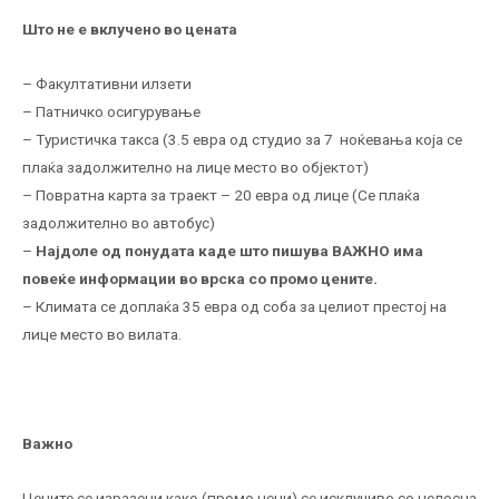
Што не е вклучено во цената
– Факултативни илзети
– Патничко осигурување
– Туристичка такса (3.5 евра од студио за 7 ноќевања која се
плаќа задолжително на лице место во објектот)
– Повратна карта за траект – 20 евра од лице (Се плаќа
задолжително во автобус)
–
Најдоле од понудата каде што пишува ВАЖНО има
повеќе информации во врска со промо цените.
– Климата се доплаќа 35 евра од соба за целиот престој на
лице место во вилата.
Важно
Цените се изразени како (промо цени) се исклучиво со целосна