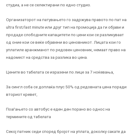
студиа, а не се селектирани по едно студио.
Организаторот на патувањето го задржува правото по пат на
ultra first/last minute или друг тип на промоција да ги објави и
продаде слободните капацитети по цени кои се разликуваат
од оние кои се веќе објавени во ценовникот. Лицата кои го
уплатиле аранжманот по редовен ценовник, немаат право на
надомест на средства за разлика во цена.
Цените во табелата се изразени по лице за 7 ноќевања,
За сингл соба се доплаќа плус 50% од редовната цена поради
вториот кревет,
Поаѓањето со автобус е еден ден порано во однос на
термините од табелата
Секој патник седи според бројот на уплата, доколку сакате да