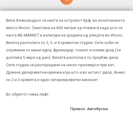
Вила Александрос се наоѓа на островот Крф, во излетничкото
место Ипсос. Сместена на 400 метри од плажата каде што се
наоѓа AБ МАRKET и излегува на средина од улицата во Ипсос.
Вилата располага со 2, 3, и 4 креветни студиа. Сите соби се
опремени со мини кујна, фрижидер, тоалет и клима уред (се
доплаќа 5 евра од ден). Вилата располага со преубав двор.
Сите студиа се распоредени на ниско приземје и прв кат,
Дрвена двокреветна куќичка која што е во истиот двор, Анекс
со 2 и 3 кревета и еден четирикреветен мезонет.
Во објектот нема лифт.
Превоз: Автобуски