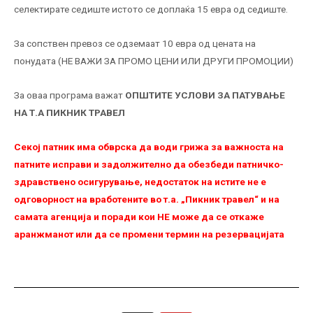
селектирате седиште истото се доплаќа 15 евра од седиште.
За сопствен превоз се одземаат 10 евра од цената на
понудата (НЕ ВАЖИ ЗА ПРОМО ЦЕНИ ИЛИ ДРУГИ ПРОМОЦИИ)
За оваа програма важат
ОПШТИТЕ УСЛОВИ ЗА ПАТУВАЊЕ
НА Т.А ПИКНИК ТРАВЕЛ
Секој патник има обврска да води грижа за важноста на
патните исправи и задолжително да обезбеди патничко-
здравствено осигурување, недостаток на истите не е
одговорност на вработените во т.а. „Пикник травел“ и на
самата агенција и поради кои НЕ можe да се откаже
аранжманот или да се промени термин на резервацијата