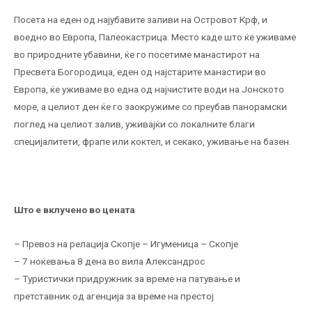
Посета на еден од најубавите заливи на Островот Крф, и
воедно во Европа, Палеокастрица. Место каде што ќе уживаме
во природните убавини, ќе го посетиме манастирот на
Пресвета Богородица, еден од најстарите манастири во
Европа, ќе уживаме во една од најчистите води на Јонското
море, а целиот ден ќе го заокружиме со преубав панорамски
поглед на целиот залив, уживајќи со локалните благи
специјалитети, фрапе или коктел, и секако, уживање на базен.
Што е вклучено во цената
– Превоз на релација Скопје – Игуменица – Скопје
– 7 ноќевања 8 дена во вила Александрос
– Туристички придружник за време на патување и
претставник од агенција за време на престој