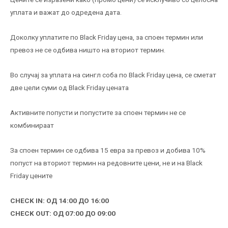
уплата и важат до одредена дата.
Доколку уплатите по Black Friday цена, за споен термин или
превоз не се одбива ништо на вториот термин.
Во случај за уплата на сингл соба по Black Friday цена, се сметат
две цели суми од Black Friday цената
Активните попусти и попустите за споен термин не се
комбинираат
За споен термин се одбива 15 евра за превоз и добива 10%
попуст на вториот термин на редовните цени, не и на Black
Friday цените
CHECK IN: ОД 14:00 ДО 16:00
CHECK OUT: ОД 07:00 ДО 09:00