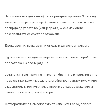
Напоменуваме дека телефонска резервација важи 3 часа од
моментот на резервација. Доколку поминат истите, а нема
потврда од уплата во (канцелраија, ж-ска или оnline),
резервацијата се смета за откажана.
Двокреветни, трокреветни студиа и дуплекс апартман.
Кујните во сите студиа се опремени со најосновен прибор за
подготовка на лесни јадења.
Јачината на сигналот на Интернет, брзината и квалитетот на
поврзување, како и мрежната стабилност зависи исклучиво
од давателот, техничките можности во одморалиштето и
самиот регион и други фактори
Фотографиите од сместувачкиот капацитет се од повеќе