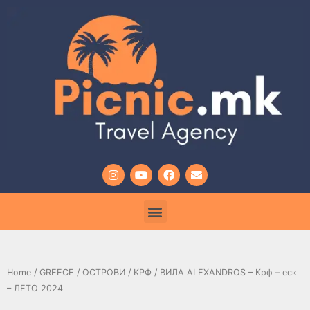
Home
/
GREECE
/
ОСТРОВИ
/
КРФ
/ ВИЛА ALEXANDROS – Крф – еск
– ЛЕТО 2024