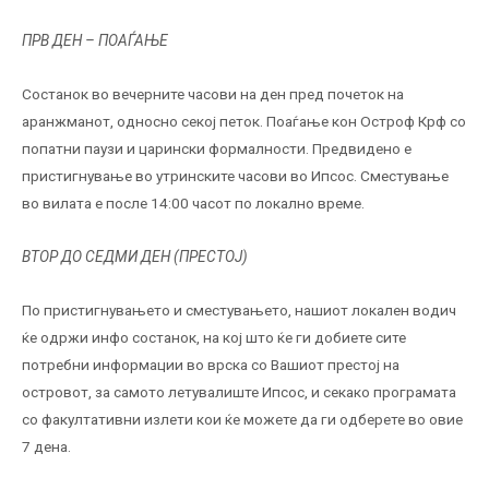
ПРВ ДЕН – ПОАЃАЊЕ
Состанок во вечерните часови на ден пред почеток на
аранжманот, односно секој петок. Поаѓање кон Остроф Крф со
попатни паузи и царински формалности. Предвидено е
пристигнување во утринските часови во Ипсос. Сместување
во вилата е после 14:00 часот по локално време.
ВТОР ДО СЕДМИ ДЕН (ПРЕСТОЈ)
По пристигнувањето и сместувањето, нашиот локален водич
ќе одржи инфо состанок, на кој што ќе ги добиете сите
потребни информации во врска со Вашиот престој на
островот, за самото летувалиште Ипсос, и секако програмата
со факултативни излети кои ќе можете да ги одберете во овие
7 дена.