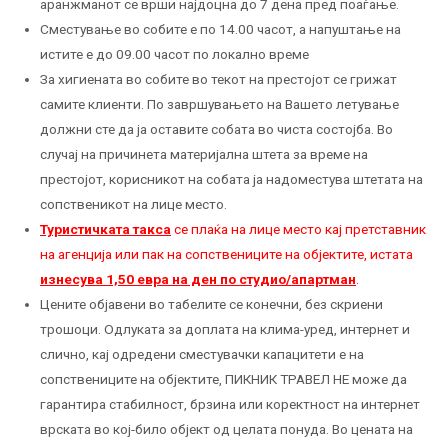
аранжманот се врши најдоцна до 7 дена пред поаѓање.
Сместување во собите е по 14.00 часот, а напуштање на
истите е до 09.00 часот по локално време
За хигиената во собите во текот на престојот се грижат
самите клиенти. По завршувањето на Вашето летување
должни сте да ја оставите собата во чиста состојба. Во
случај на причинета материјална штета за време на
престојот, корисникот на собата ја надоместува штетата на
сопственикот на лице место.
Туристичката такса
се плаќа на лице место кај претставник
на агенција или пак на сопствениците на објектите, истата
изнесува 1,50 евра на ден по студио/апартман
.
Цените објавени во табелите се конечни, без скриени
трошоци. Одлуката за доплата на клима-уред, интернет и
слично, кај одредени сместувачки капацитети е на
сопствениците на објектите, ПИКНИК ТРАВЕЛ НЕ може да
гарантира стабилност, брзина или коректност на интернет
врската во кој-било објект од целата понуда. Во цената на