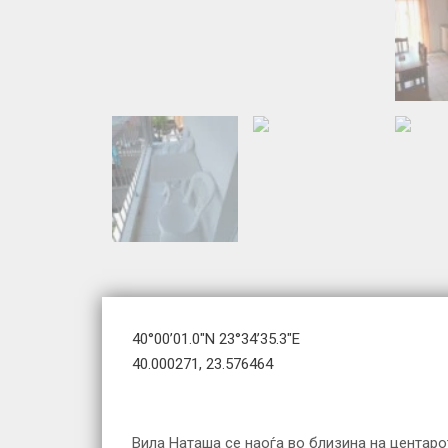
40°00’01.0″N 23°34’35.3″E
40.000271, 23.576464
Вила Наташа се наоѓа во близина на центарот