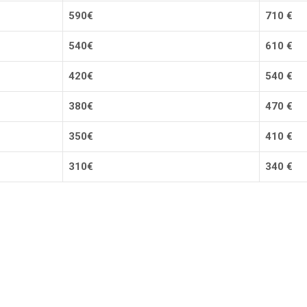
59
0
€
710 €
54
0
€
61
0
€
42
0
€
54
0
€
38
0
€
47
0
€
350€
41
0
€
31
0
€
340
€