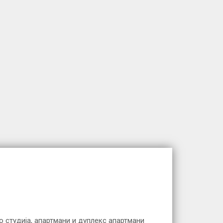
о студија, апартмани и дуплекс апартмани