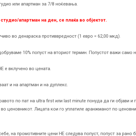
тудио или апартман за 7/8 ноќевања.
 студио/апартман на ден, се плаќа во објектот.
учиво во денараска противвредност (1 евро = 62,00 мкд).
добруваме 10% попуст на вториот термин. Попустот важи само н
Е е вклучено во цената.
аат и на апартман и на дуплекс.
вото по пат на ultra first или last minute понуда да ги објави 
и во ценовникот. Лицата кои го уплатиле аранжманот по ценовн
ебе, на промотивните цени НЕ следува попуст, попуст за рано 