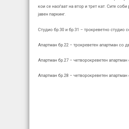
кои се наоѓаат на втор и трет кат. Сите соби
јавен паркинг.
Студио бр.30 и бр.31 – трокреветно студио с
Апартман бр.22 – трокреветен апартман со дв
Апартман бр.27 – четворокреветен апартман с
Апартман бр.28 – четворокреветен апартман с