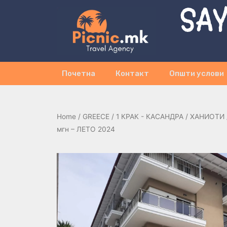
SAY
Почетна
Контакт
Општи услови
Home
/
GREECE
/
1 КРАК - КАСАНДРА
/
ХАНИОТИ
мгн – ЛЕТО 2024