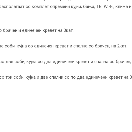
 располагаат со комплет опремени кујни, бања, ТВ, Wi-Fi, клима 
о брачен и единечен кревет на 3кат.
е соби, кујна со единечен кревет и спална со брачен, на 2кат.
о две соби, кујна со два единечени кревет и спална со брачен, 
о три соби, кујна и две спални со по два единечени кревет на 3