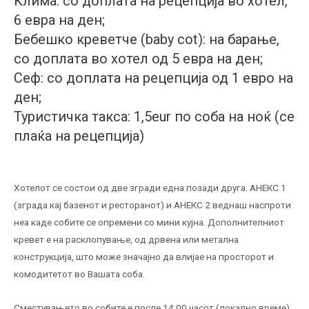
Клима: со доплата на рецепција во хотел,
6 евра на ден;
Бебешко креветче (baby cot): на барање,
со доплата во хотел од 5 евра на ден;
Сеф: со доплата на рецепција од 1 евро на
ден;
Туристичка такса: 1,5eur по соба на ноќ (се
плаќа на рецепција)
Хотелот се состои од две згради една позади друга. АНЕКС 1
(зграда кај базенот и ресторанот) и АНЕКС 2 веднаш наспроти
неа каде собите се опремени со мини кујна. Дополнителниот
кревет е на расклопување, од дрвена или метална
конструкција, што може значајно да влијае на просторот и
комодитетот во Вашата соба.
Сместувањето во собите е после 14:00 часот (локално време),