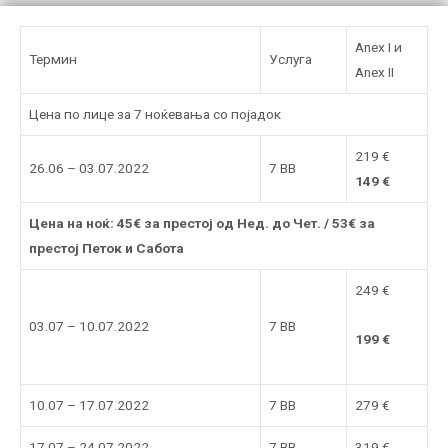
Anex I и
Термин
Услуга
Anex II
Цена по лице за 7 ноќевања со појадок
219 €
26.06 – 03.07.2022
7 BB
149 €
Цена на ноќ: 45€ за престој од Нед. до Чет. / 53€ за
престој Петок и Сабота
249 €
03.07 – 10.07.2022
7 BB
199 €
10.07 – 17.07.2022
7 BB
279 €
17.07 – 24.07.2022
7 BB
319 €