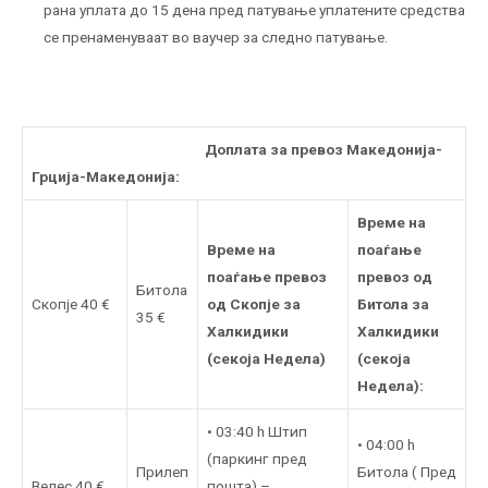
рана уплата до 15 дена пред патување уплатените средства
се пренаменуваат во ваучер за следно патување.
Доплата за превоз Македонија-
Грција-Македонија:
Време на
Време на
поаѓање
поаѓање превоз
превоз од
Битола
Скопје 40 €
од Скопје за
Битола за
35 €
Халкидики
Халкидики
(секоја Недела)
(секоја
Недела):
• 03:40 h Штип
• 04:00 h
(паркинг пред
Прилеп
Битола ( Пред
Велес 40 €
пошта) –