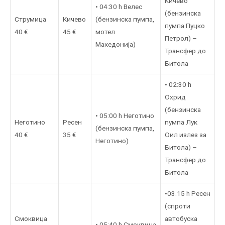
Кичево
• 04:30 h Велес
(бензинска
Струмица
Кичево
(бензинска пумпа,
пумпа Пуцко
40 €
45 €
мотел
Петрол) –
Македонија)
Трансфер до
Битола
• 02:30 h
Охрид
(бензинска
• 05:00 h Неготино
Неготино
Ресен
пумпа Лук
(бензинска пумпа,
40 €
35 €
Оил излез за
Неготино)
Битола) –
Трансфер до
Битола
•03.15 h Ресен
(спроти
Смоквица
автобуска
• 05:40 h Смоквица