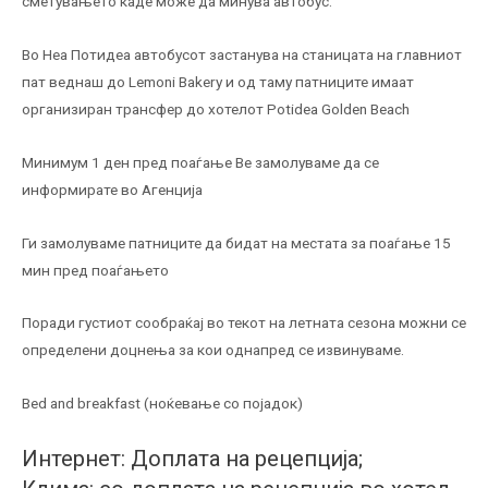
сметувањето каде може да минува автобус.
Во Неа Потидеа автобусот застанува на станицата на главниот
пат веднаш до Lemoni Bakery и од таму патниците имаат
организиран трансфер до хотелот Potidea Golden Beach
Минимум 1 ден пред поаѓање Ве замолуваме да се
информирате во Агенција
Ги замолуваме патниците да бидат на местата за поаѓање 15
мин пред поаѓањето
Поради густиот сообраќај во текот на летната сезона можни се
определени доцнења за кои однапред се извинуваме.
Bed and breakfast (ноќевање со појадок)
Интернет: Доплата на рецепција;