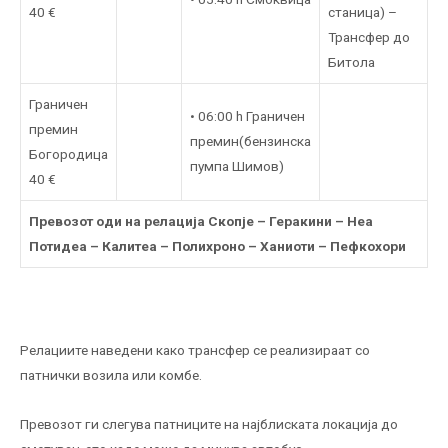
40 €
станица) –
Трансфер до
Битола
Граничен
• 06:00 h Граничен
премин
премин(бензинска
Богородица
пумпа Шимов)
40 €
Превозот оди на релација Скопје – Геракини – Неа
Потидеа – Калитеа – Полихроно – Ханиоти – Пефкохори
Релациите наведени како трансфер се реализираат со
патнички возила или комбe.
Превозот ги слегува патниците на најблиската локација до