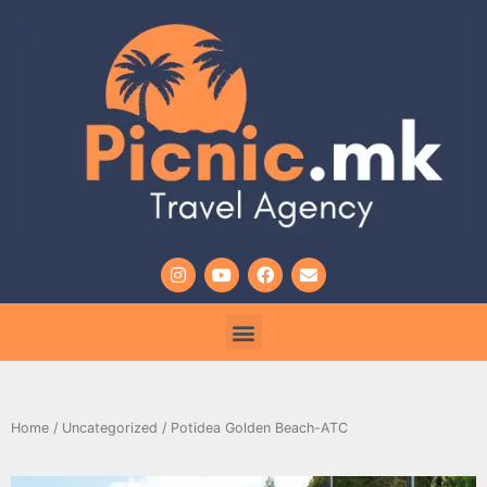
Home
/
Uncategorized
/ Potidea Golden Beach-АТС