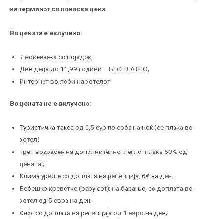
на терминот со пониска цена
Во цената е вклучено:
7 ноќевања со појадок,
Две деца до 11,99 години – БЕСПЛАТНО;
Интернет во лоби на хотелот
Во цената не е вклучено:
Туристичка такса од 0,5 еур по соба на ноќ (се плаќа во
хотел)
Трет возрасен на дополнително легло плаќа 50% од
цената ;
Клима уред е со доплата на рецепција, 6€ на ден.
Бебешко креветче (baby cot): на барање, со доплата во
хотел од 5 евра на ден;
Сеф: со доплата на рецепција од 1 евро на ден;