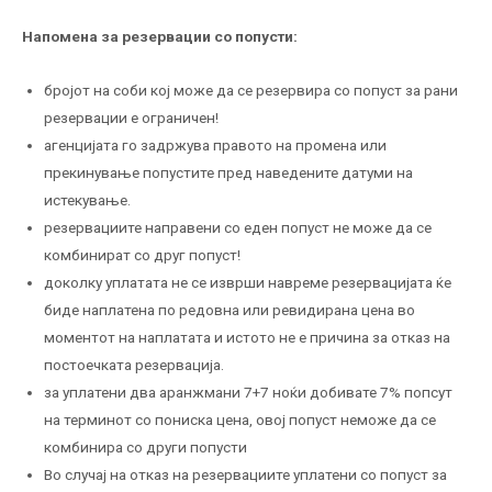
Напомена за резервации со попусти:
бројот на соби кој може да се резервира со попуст за рани
резервации е ограничен!
агенцијата го задржува правото на промена или
прекинување попустите пред наведените датуми на
истекување.
резервациите направени со еден попуст не може да се
комбинират со друг попуст!
доколку уплатата не се изврши навреме резервацијата ќе
биде наплатена по редовна или ревидирана цена во
моментот на наплатата и истото не е причина за отказ на
постоечката резервација.
за уплатени два аранжмани 7+7 ноќи добивате 7% попсут
на терминот со пониска цена, овој попуст неможе да се
комбинира со други попусти
Во случај на отказ на резервациите уплатени со попуст за