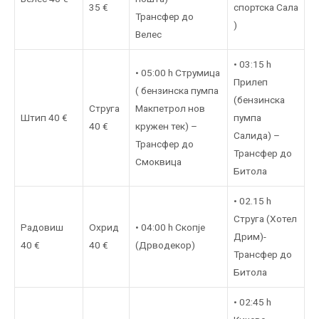
35 €
спортска Сала
Трансфер до
)
Велес
• 03:15 h
• 05:00 h Струмица
Прилеп
( бензинска пумпа
(бензинска
Струга
Макпетрол нов
Штип 40 €
пумпа
40 €
кружен тек) –
Салида) –
Трансфер до
Трансфер до
Смоквица
Битола
• 02.15 h
Струга (Хотел
Радовиш
Охрид
• 04:00 h Скопје
Дрим)-
40 €
40 €
(Дрводекор)
Трансфер до
Битола
• 02:45 h