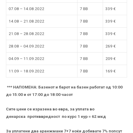
07.08 – 14.08.2022
7 BB
339 €
14.08 – 21.08.2022
7 BB
339 €
21.08 – 28.08.2022
7 BB
339 €
28.08 – 04.09.2022
7 BB
269 €
04.09 – 11.09.2022
7 BB
209 €
11.09 – 18.09.2022
7 BB
169 €
*** НАПОМЕНА: Базенот и барот на базен работат од 10:00
до 15:00 и от 17:00 до 18:00 часот
Сите цени се изразена во евра, за уплата во
денарска противвредност по курс 1 еур = 62 мкд
За уплатени два аранжмани 7+7 ноќи добивате 7% попсут