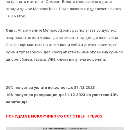
на црквата и хотелот Симеон. Вилата е составена од две
згради од кои Metamorfosis 1 од плажата е оддалечена околу
160 метри.
Опис:
Апартманите Метаморфозис располагаат со дуплекс
апартмани во кои можат да се сместат од две до шест лица.
Секој апартман има по две спални соби и дневен престој со
кујна и трпезариски дел. Секој апартман има опремена кујна со
шпорет, бања, тераса, WIFI, клима вклучена во цената.
20% попуст за уплати во целост до 31.12.2023
10% попуст за резервации до 31.12.2023 со уплатени 40%
аконтација
ПОНУДАТА Е ИСКЛУЧИВО СО СОПСТВЕН ПРЕВОЗ