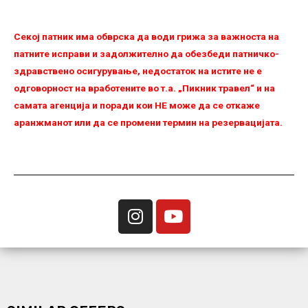
Секој патник има обврска да води грижа за важноста на
патните исправи и задолжително да обезбеди патничко-
здравствено осигурување, недостаток на истите не е
одговорност на вработените во т.а. „Пикник травел“ и на
самата агенција и поради кои НЕ можe да се откаже
аранжманот или да се промени термин на резервацијата.