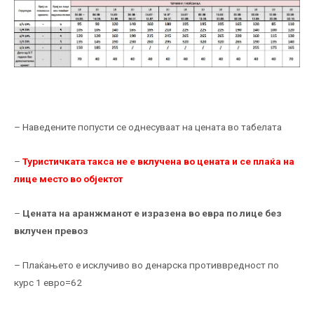
– Наведените попусти се однесуваат на цената во табелата
–
Туристичката такса не е вклучена во цената и се плаќа на
лице место во објектот
–
Цената на аранжманот е изразена во евра по лице без
вклучен превоз
– Плаќањето е исклучиво во денарска противвредност по
курс 1 евро=62