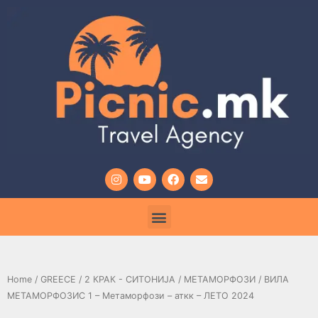
Home
/
GREECE
/
2 КРАК - СИТОНИЈА
/
МЕТАМОРФОЗИ
/ ВИЛА
МЕТАМОРФОЗИС 1 – Метаморфози – аткк – ЛЕТО 2024