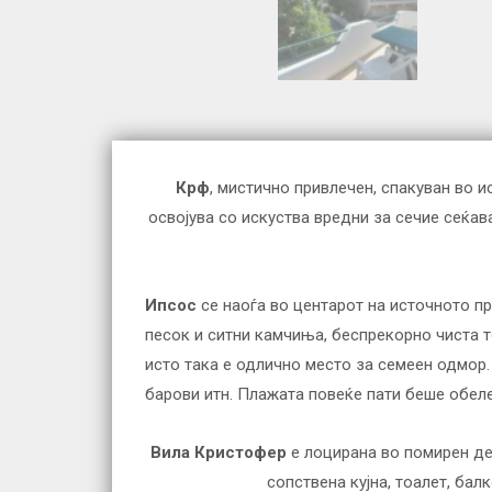
Крф
, мистично привлечен, спакуван во и
освојува со искуства вредни за сечие сеќав
Ипсос
се наоѓа во центарот на источното п
песок и ситни камчиња, беспрекорно чиста т
исто така е одлично место за семеен одмор.
барови итн. Плажата повеќе пати беше обеле
Вила Кристофер
e лоцирана во помирен дел
сопствена кујна, тоалет, балк