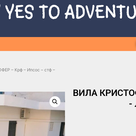
 YES TO ADVENT
ЕР – Крф – Ипсос – стф –
ВИЛА КРИСТОФЕ
-