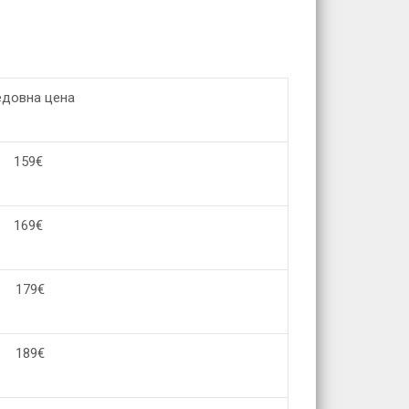
едовна цена
159
€
169
€
179
€
189
€