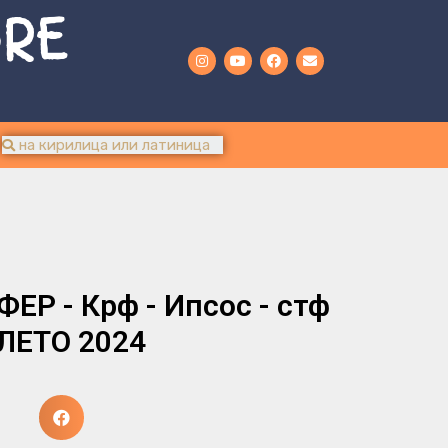
URE
Р - Крф - Ипсос - стф
 ЛЕТО 2024