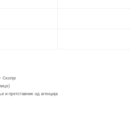
– Скопје
лице)
ње и претставник од агенција