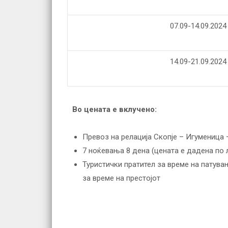
07.09-14.09.2024
14.09-21.09.2024
Во цената е вклучено:
Превоз на релација Скопје – Игуменица 
7 ноќевања 8 дена (цената е дадена по 
Туристички пратител за време на патува
за време на престојот