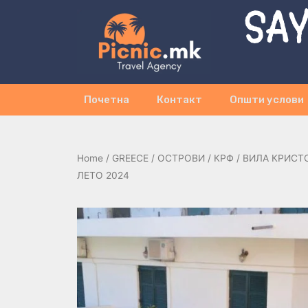
SAY
Почетна
Контакт
Општи услови
Home
/
GREECE
/
ОСТРОВИ
/
КРФ
/ ВИЛА КРИСТОФ
ЛЕТО 2024