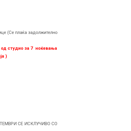
лице (Се плаќа задолжително
а од студио за 7 ноќевања
ја )
ПТЕМВРИ СЕ ИСКЛУЧИВО СО