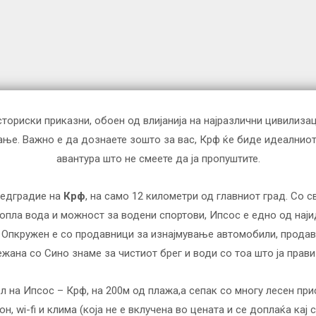
сториски приказни, обоен од влијанија на најразлични цивилиза
ање. Важно е да дознаете зошто за вас, Крф ќе биде идеалниот 
авантура што не смеете да ја пропуштите.
редградие на
Крф
, на само 12 километри од главниот град. Со 
опла вода и можност за водени спортови, Ипсос е едно од наји
 Опкружен е со продавници за изнајмување автомобили, продавн
жана со Сино знаме за чистиот брег и води со тоа што ја прави
 на Ипсос – Крф, на 200м од плажа,а сепак со многу лесен при
он, wi-fi и клима (која не е вклучена во цената и се доплаќа кај