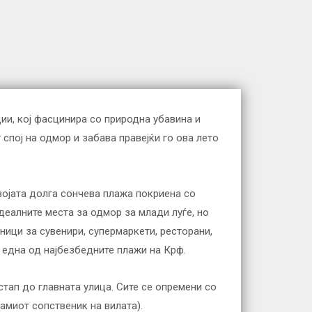
ции, кој фасцинира со природна убавина и
спој на одмор и забава правејќи го ова лето
својата долга сончева плажа покриена со
деалните места за одмор за млади луѓе, но
ици за сувенири, супермаркети, ресторани,
 една од најбезбедните плажи на Крф.
стап до главната улица. Сите се опремени со
 самиот сопственик на вилата).