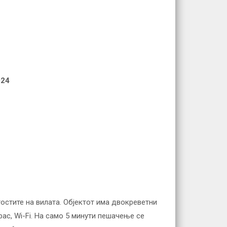
024
гостите на вилата. Објектот има двокреветни
рас, Wi-Fi. На само 5 минути пешачење се