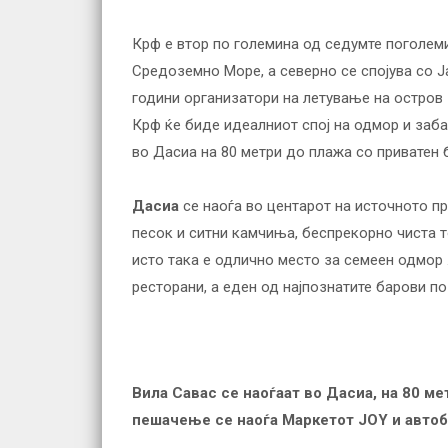
Крф e втор по големина од седумте поголеми
Средоземно Море, а северно се спојува со Ј
години организатори на летување на остров 
Крф ќе биде идеалниот спој на одмор и забав
во Дасиа на 80 метри до плажа со приватен ба
Дасиа
се наоѓа во центарот на источното пр
песок и ситни камчиња, беспрекорно чиста т
исто така е одлично место за семеен одмор 
ресторани, а еден од најпознатите барови по
Вила Савас
се наоѓаат во Дасиа, на 80 ме
пешачење се наоѓа Маркетот JOY и автоб