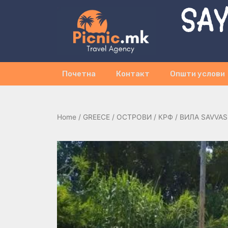
SAY
Почетна
Контакт
Општи услови
Home
/
GREECE
/
ОСТРОВИ
/
КРФ
/ ВИЛА SAVVAS 