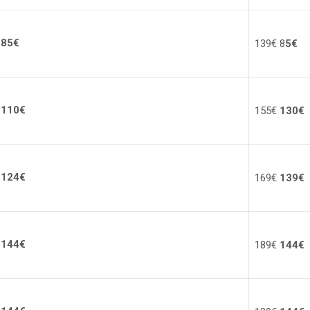
85€
13
9
€ 8
5€
€
110€
15
5
€
13
0
€
€
124€
16
9
€
13
9
€
144€
18
9
€
144€