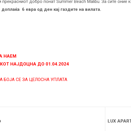
и прекрасниот добро понат Summer Beach Malibu. За сите оние 
доплаќа 6 евра од ден кај газдите на вилата.
А
НАЕМ
КОТ
НАЈДОЦНА
ДО
01.04.2024
А БОЈА СЕ ЗА ЦЕЛОСНА УПЛАТА
а
LUX APAR