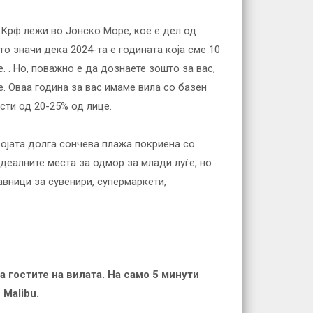
 Крф лежи во Јонско Море, кое е дел од
о значи дека 2024-та е годината која сме 10
 . Но, поважно е да дознаете зошто за вас,
е. Оваа година за вас имаме вила со базен
усти од 20-25% од лице.
војата долга сончева плажа покриена со
деалните места за одмор за млади луѓе, но
вници за сувенири, супермаркети,
а гостите на вилата. На само 5 минути
Malibu.