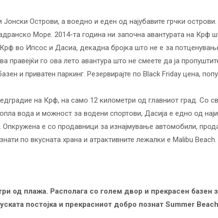
 Јонски Острови, а воедно и еден од најубавите грчки острови.
адранско Море. 2014-та година ни започна авантурата на Крф шт
Крф во Ипсос и Дасиа, декадна бројка што не е за потценување.
а правејќи го ова лето авантура што не смеете да ја пропуштит
зен и приватен паркинг. Резервирајте по Black Friday цена, поп
едградие на Крф, на само 12 километри од главниот град. Со с
опла вода и можност за водени спортови, Дасија е едно од наји
. Опкружена е со продавници за изнајмување автомобили, прода
знати по вкусната храна и атрактивните лежалки е Malibu Beach.
три од плажа. Располага со голем двор и прекрасен базен з
уската постојка и прекрасниот добро познат Summer Beach 