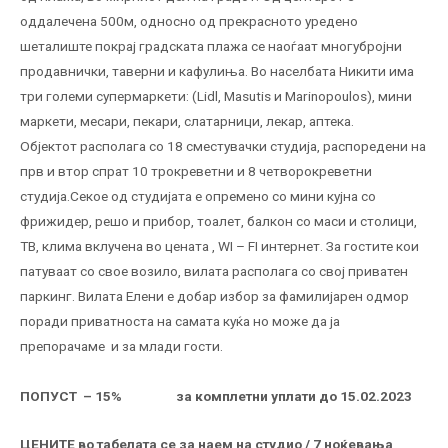
оддалечена 500м, односно од прекрасното уредено
шеталиште покрај градската плажа се наоѓаат многубројни
продавнички, таверни и кафулиња. Во населбата Никити има
три големи супермаркети: (Lidl, Masutis и Marinopoulos), мини
маркети, месари, пекари, слатарници, лекар, аптека.
Објектот располага со 18 сместувачки студија, распоредени на
прв и втор спрат 10 трокреветни и 8 четворокреветни
студија.Секое од студијата е опремено со мини кујна со
фрижидер, решо и прибор, тоалет, балкон со маси и столици,
ТВ, клима вклучена во цената , WI – FI интернет. За гостите кои
патуваат со свое возило, вилата располага со свој приватен
паркинг. Вилата Елени е добар избор за фамилијарен одмор
поради приватноста на самата куќа но може да ја
препорачаме и за млади гости.
ПОПУСТ – 1
5
% за комплетни уплати
до 15.02.2023
ЦЕНИТЕ во табелата се за наем на студио / 7 ноќевања