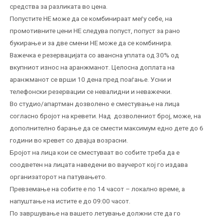
средства за разликата во цена.
Попустите НЕ можe да се комбинираат меѓу себе, на
промотивните цени НЕ следува попуст, попуст за рано
букирање и за две смени НЕ може да се комбинира.
Важечка е резервацијата со авансна уплата од 30% од
вкупниот износ на аранжманот. Целосна доплата на
аранжманот се врши 10 дена пред поаѓање. Усни и
телефонски резервации се невалидни и неважечки.
Во студио/апартман дозволено е сместување на лица
согласно бројот на кревети. Над дозволениот број, може, на
дополнително барање да се смести максимум едно дете до 6
години во кревет со двајца возрасни.
Бројот на лица кои се сместуваат во собите треба да е
соодветен на лицата наведени во ваучерот кој го издава
организаторот на патувањето.
Превземање на собите е по 14 часот – локално време, а
напуштање на истите е до 09:00 часот.
По завршување на вашето летување должни сте да го