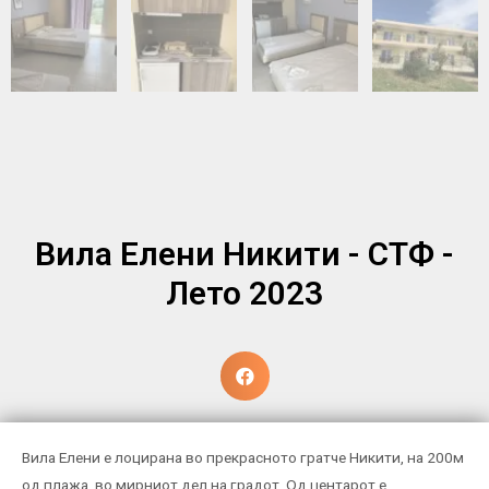
Вила Елени Никити - СТФ -
Лето 2023
Вила Елени е лоцирана во прекрасното гратче Никити, на 200м
од плажа, во мирниот дел на градот. Од центарот е