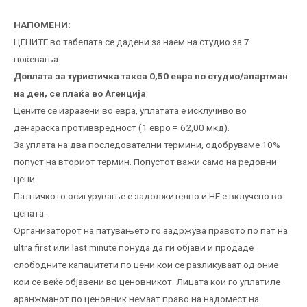
НАПОМЕНИ:
ЦЕНИТЕ во табелата се дадени за наем на студио за 7
ноќевања.
Доплата за туристичка такса 0,50 евра по студио/апартман
на ден, се плаќа во Агенција
Цените се изразени во евра, уплатата е исклучиво во
денараска противвредност (1 евро = 62,00 мкд).
За уплата на два последователни термини, одобруваме 10%
попуст на вториот термин. Попустот важи само на редовни
цени.
Патничкото осигурување е задолжително и НЕ е вклучено во
цената.
Организаторот на патувањето го задржува правото по пат на
ultra first или last minute понуда да ги објави и продаде
слободните капацитети по цени кои се разликуваат од оние
кои се веќе објавени во ценовникот. Лицата кои го уплатиле
аранжманот по ценовник немаат право на надомест на