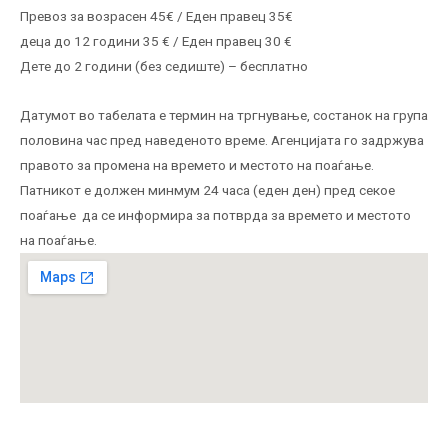
Превоз за возрасен 45€ / Еден правец 35€
деца до 12 години 35 € / Еден правец 30 €
Дете до 2 години (без седиште) – бесплатно
Датумот во табелата е термин на тргнување, состанок на група
половина час пред наведеното време. Агенцијата го задржува
правото за промена на времето и местото на поаѓање.
Патникот е должен минмум 24 часа (еден ден) пред секое
поаѓање да се информира за потврда за времето и местото
на поаѓање.