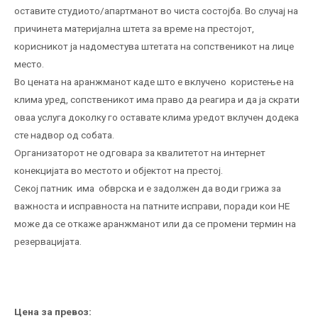
оставите студиото/апартманот во чиста состојба. Во случај на
причинета материјална штета за време на престојот,
корисникот ја надоместува штетата на сопственикот на лице
место.
Во цената на аранжманот каде што е вклучено користење на
клима уред, сопственикот има право да реагира и да ја скрати
оваа услуга доколку го оставате клима уредот вклучен додека
сте надвор од собата.
Организаторот не одговара за квалитетот на интернет
конекцијата во местото и објектот на престој.
Секој патник има обврска и е задолжен да води грижа за
важноста и исправноста на патните исправи, поради кои НЕ
можe да се откаже аранжманот или да се промени термин на
резервацијата.
Цена за превоз: