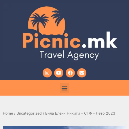
Home
/
Uncategorized
/ Вила Елени Никити – СТФ – Лето 2023