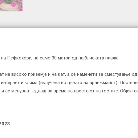
т на Пефкохори, на само 30 метри од најблиската плажа.
ат на високо приземје и на кат, а се наменети за сместување о
i интернет и клима (вклучена во цената на аранжманот). Постелн
и се менуваат еднаш за време на престојот на гостите. Објекто
.2023