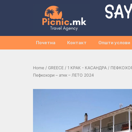
SAY
Почетна
Контакт
Општи услови
Home
/
GREECE
/
1 КРАК - КАСАНДРА
/
ПЕФКОХО
Пефкохори – аткк – ЛЕТО 2024