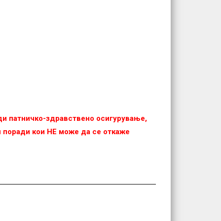
еди патничко-здравствено осигурување,
 и поради кои НЕ можe да се откаже