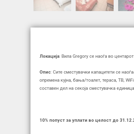
Локација
: Вила Gregory се наоѓа во центаро
Опис
: Сите сместувачки капацитети се наоѓа
опремена кујна, бања/тоалет, тераса, ТВ, WiF
составен дел на секоја сместувачка единица 
10% попуст за уплати во целост до 31.12