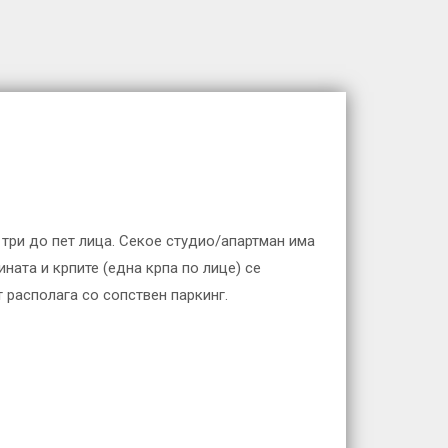
д три до пет лица. Секое студио/апартман има
ината и крпите (една крпа по лице) се
т располага со сопствен паркинг.