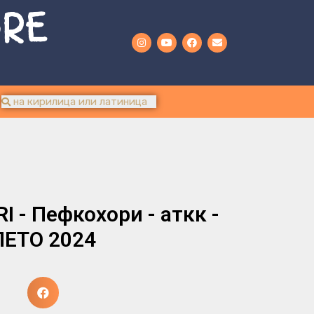
URE
 - Пефкохори - аткк -
ЛЕТО 2024