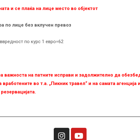
ната и се плаќа на лице место во објектот
ра по лице без вклучен превоз
ввредност по курс 1 евро=62
 за важноста на патните исправи и задолжително да обезб
 вработените во т.а. „Пикник травел“ и на самата агенција
 резервацијата.