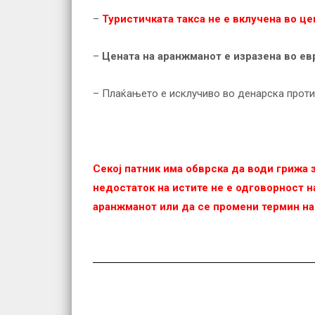
–
Туристичката такса не е вклучена во це
–
Цената на аранжманот е изразена во ев
– Плаќањето е исклучиво во денарска проти
Секој патник има обврска да води грижа
недостаток на истите не е одговорност на
аранжманот или да се промени термин на