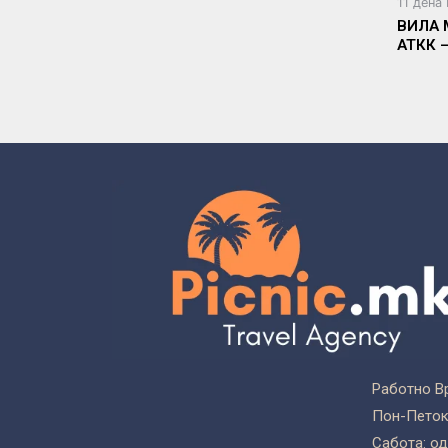
11 дена
ВИЛА 
АТКК 
Работно В
Пон-Петок:
Сабота: од