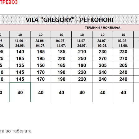
ПРЕВОЗ
та во табелата