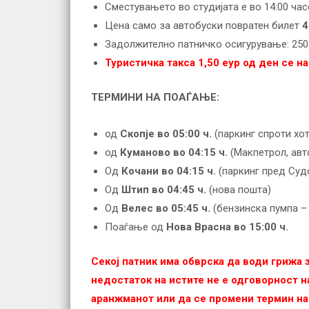
Сместувањето во студијата е во 14:00 час
Цена само за автобуски повратен билет
4
Задолжително патничко осигурување: 250 
Туристичка такса 1,50 еур од ден се на
ТЕРМИНИ НА ПОАЃАЊЕ:
од
Скопје во 05:
0
0 ч
.
(паркинг спроти хо
од
Куманово во 0
4
:
15
ч
.
(Макпетрол, авт
Од
Кочани во 0
4
:
15
ч
.
(паркинг пред Суд
Од
Штип
во 0
4
:
45
ч
.
(нова пошта)
Од
Велес
во 0
5
:
4
5 ч
.
(бензинска пумпа –
Поаѓање од
Нова Врасна
во 15:00 ч
.
Секој патник има обврска да води грижа
недостаток на истите не е одговорност на
аранжманот или да се промени термин на