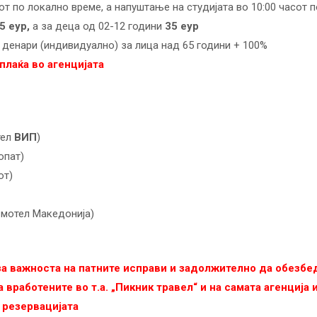
от по локално време, а напуштање на студијата во 10:00 часот 
5
еур,
а за деца од 02-12 години
35
еур
денари (индивидуално) за лица над 65 години + 100%
плаќа во агенцијата
тел
ВИП
)
опат)
от)
 мотел Македонија)
 за важноста на патните исправи и задолжително да обезб
 вработените во т.а. „Пикник травел“ и на самата агенција
 резервацијата