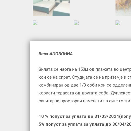
Вила
АПОЛОНИА
Вилата се наоѓа на 150м од плажата во центр
кои се на спрат. Студијата се на приземје и 
комбиниран од две 1/3 соби кои се одделени 
користи терасата од другата соба. Дуплексот
санитарни простории наменети за сите гости
10 % попуст за уплата до 3
1
/0
3
/20
2
4(попу
5% попуст за уплата за уплата до 30/04/2