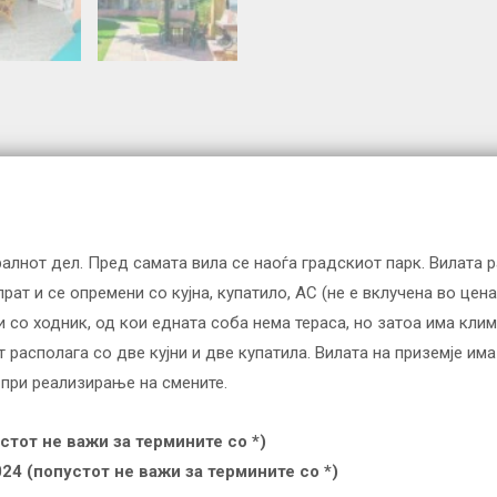
алнот дел. Пред самата вила се наоѓа градскиот парк. Вилата ра
спрат и се опремени со кујна, купатило, АС (не е вклучена во це
со ходник, од кои едната соба нема тераса, но затоа има клима 
 располага со две кујни и две купатила. Вилата на приземје им
 при реализирање на смените.
стот не важи за термините со *)
024 (попустот не важи за термините со *)