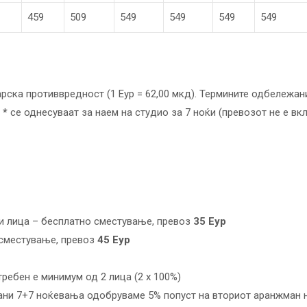
459
509
549
549
549
549
арска противвредност (1 Еур = 62,00 мкд). Термините одбележа
з
*
се однeсуваат за наем на студио за 7 ноќи (превозот не е вкл
ни лица – бесплатно сместување, превоз
35
Еур
 сместување, превоз
45
Еур
требен е минимум од 2 лица (2 x 100%)
ани 7+7 ноќевања одобруваме 5% попуст на вториот аранжман 