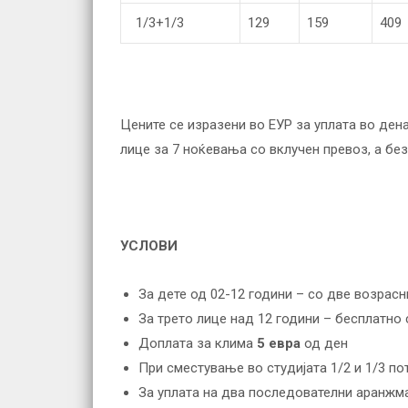
1/3+1/3
129
159
409
Цените се изразени во ЕУР за уплата во ден
лице за 7 ноќевања со вклучен превоз, а бе
УСЛОВИ
За дете од 02-12 години – со две возрас
За трето лице над 12 години – бесплатно
Доплата за клима
5 евра
од ден
При сместување во студијата 1/2 и 1/3 по
За уплата на два последователни аранжм