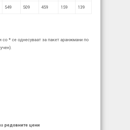
549
509
459
159
139
ни со
*
се однесуваат за пакет аранжмани по
учен).
на
редовните цени