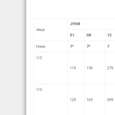
ЈУНИ
лица
01
08
1
5
Ноќи
7*
7*
7
1/2
119
159
279
1/3
129
169
299