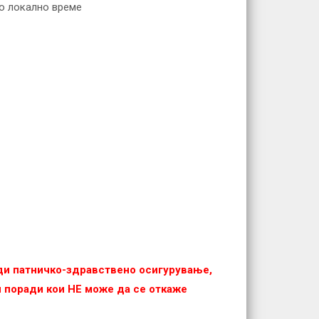
по локално време
еди патничко-здравствено осигурување,
 и поради кои НЕ можe да се откаже