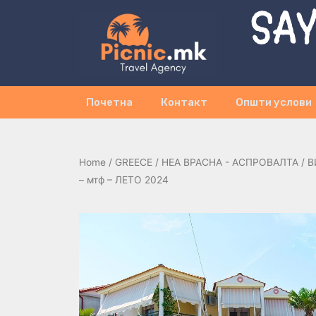
SAY
Почетна
Контакт
Општи услови
Home
/
GREECE
/
НЕА ВРАСНА - АСПРОВАЛТА
/ В
– мтф – ЛЕТО 2024