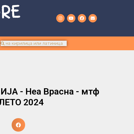
URE
ЈА - Неа Врасна - мтф
 ЛЕТО 2024