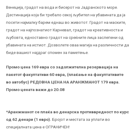
Венеција, градот на вода и бисерот на Јадранското море.
Дестинација која би требало секој љубител на убавината да ја
посети најмалку барем еднаш во животот. Градот на маските,
градот на најпознатиот Карневал, градот на креативноста и
љубовта, едноставно градот на среќните лица заслепени од
убавината на истиот. Дозволете оваа магија на различности да
биде вашиот најдраг спомен за паметење.
Промо цена 169 евра со задолжителна резервација на
пакетот факултативи 60 евра, (плаќање на факултативите
во автобус) РЕДОВНА ЦЕНА НА АРАНЖМАНОТ 179 евра.
Промо цената важи до 20.08
*Аранжманот се плаќа во денарска противвредност по курс
од 62 денари (1 евро).
Бројот и местата за уплати во
специјалната цена е ОГРАНИЧЕН!