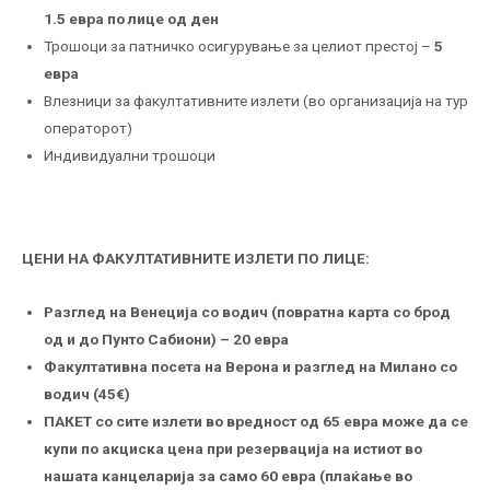
1.5 евра по лице од ден
Трошоци за патничко осигурување за целиот престој –
5
евра
Влезници за факултативните излети (во организација на тур
операторот)
Индивидуални трошоци
ЦЕНИ НА ФАКУЛТАТИВНИТЕ ИЗЛЕТИ ПО ЛИЦЕ:
Разглед на Венеција со водич (повратна карта со брод
од и до Пунто Сабиони) – 20 евра
Факултативна посета на Верона и разглед на Милано со
водич (45€)
ПАКЕТ со сите излети во вредност од 65 евра може да се
купи по акциска цена при резервација на истиот во
нашата канцеларија за само 60 евра (плаќање во