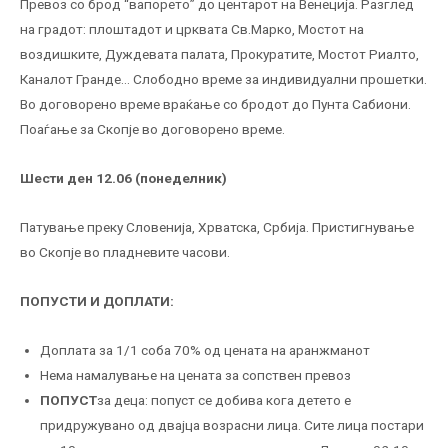
Превоз со брод “вапорето” до центарот на Венеција. Разглед
на градот: плоштадот и црквата Св.Марко, Мостот на
воздишките, Дуждевата палата, Прокуратите, Мостот Риалто,
Каналот Гранде… Слободно време за индивидуални прошетки.
Во договорено време враќање со бродот до Пунта Сабиони.
Поаѓање за Скопје во договорено време.
Шести
ден
12.06 (понеделник)
Патување преку Словенија, Хрватска, Србија. Пристигнување
во Скопје во пладневите часови.
ПОПУСТИ И ДОПЛАТИ:
Доплата за 1/1 соба 70% од цената на аранжманот
Нема намалување на цената за сопствен превоз
ПОПУСТ
за деца: попуст се добива кога детето е
придружувано од двајца возрасни лица. Сите лица постари