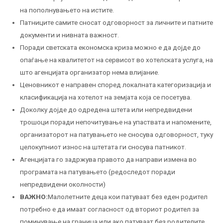
на пополнувањето на истите.
Патниците самите сносат одговорност за личните и патните
документи и нивната важност.
Поради светската економска криза можно е да дојде до
опаѓање на квалитетот на сервисот во хотелската услуга, на
што агенцијата организатор нема влијание.
Ценовникот е направен според локалната категоризација и
класификација на хотелот на земјата која се посетува.
Доколку дојде до одредена штета или непредвидени
трошоци поради непочитување на упаствата и напомените,
организаторот на патувањето не сносува одговорност, туку
целокупниот износ на штетата ги сносува патникот.
Агенцијата го задржува правото да направи измена во
програмата на патувањето (редоследот поради
непредвидени околности)
ВАЖНО:
Малолетните деца кои патуваат без еден родител
потребно е да имаат согласност од вториот родител за
поминување на граница или ако патуваат без родителите,