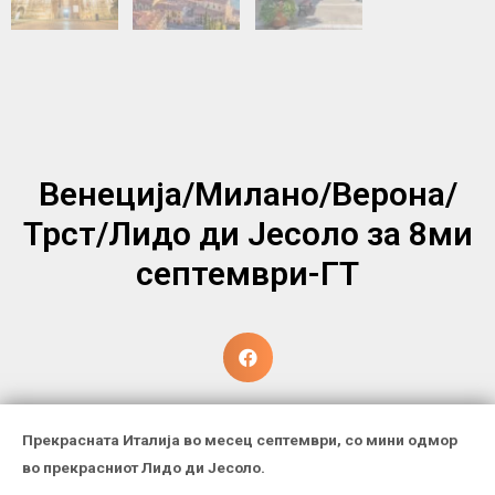
Венеција/Милано/Верона/
Трст/Лидо ди Јесоло за 8ми
септември-ГТ
Прекрасната Италија во месец септември, со мини одмор
во прекрасниот Лидо ди Јесоло.