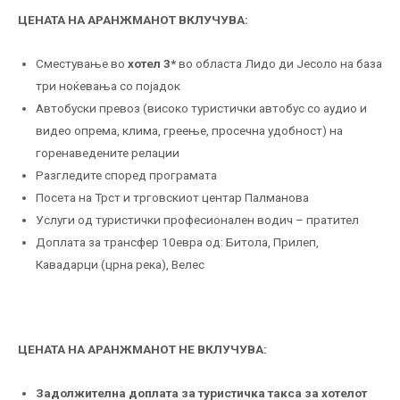
ЦЕНАТА НА АРАНЖМАНОТ ВКЛУЧУВА:
Сместување во
хотел 3*
во областа Лидо ди Јесоло на база
три ноќевања со појадок
Автобуски превоз (високо туристички автобус со аудио и
видео опрема, клима, греење, просечна удобност) на
горенаведените релации
Разгледите според програмата
Посета на Трст и трговскиот центар Палманова
Услуги од туристички професионален водич – пратител
Доплата за трансфер 10евра од: Битола, Прилеп,
Кавадарци (црна река), Велес
ЦЕНАТА НА АРАНЖМАНОТ НЕ ВКЛУЧУВА:
Задолжителна доплата за туристичка такса за хотелот