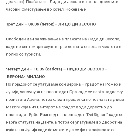
два часа). Поаѓање за Лидо ди Јесоло во попладневните
часови. Сместување во хотел. Ноќевање.
Трет ден – 09.09 (петок)–
ЛИДО ДИ ЈЕСОЛО
Слободен ден за уживање на плажата на Лидо ди Јесоло,
каде во септември сеуште трае летната сезона и местото е
полно со туристи.
Четврт ден – 10.09 (сабота) – ЛИДО ДИ ЈЕСОЛО–
ВЕРОНА- МИЛАНО
По појадокот се упатуваме кон Верона – градот на Ромео и
Јулија, започнува на плоштадот Бра каде се наоѓа надалеку
познатата Арена, потоа следи прошетка по познатата улица
Mazzini која низ центарот на градот води директно до
плоштадот Ербе. Разглед на плоштадот “Dei Signori” каде се
наоѓа статуата на Данте, а потоа се упатуваме во дворот на
куќата на Јулија каде ќе можете да се фотографирате со