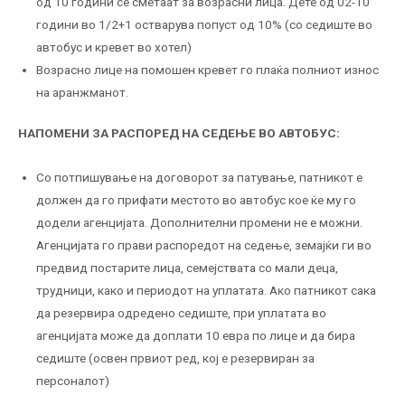
од 10 години се сметаат за возрасни лица. Дете од 02-10
години во 1/2+1 остварува попуст од 10% (со седиште во
автобус и кревет во хотел)
Возрасно лице на помошен кревет го плаќа полниот износ
на аранжманот.
НАПОМЕНИ ЗА РАСПОРЕД НА СЕДЕЊЕ ВО АВТОБУС:
Со потпишување на договорот за патување, патникот е
должен да го прифати местото во автобус кое ќе му го
додели агенцијата. Дополнителни промени не е можни.
Агенцијата го прави распоредот на седење, земајќи ги во
предвид постарите лица, семејствата со мали деца,
трудници, како и периодот на уплатата. Ако патникот сака
да резервира одредено седиште, при уплатата во
агенцијата може да доплати 10 евра по лице и да бира
седиште (освен првиот ред, кој е резервиран за
персоналот)