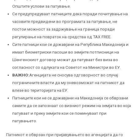
Општите услови за патување.
Се предупредуваат патниците дека поради почитување на
часовите предвидени во програмата за патување, не
постои можност за задржување на граница поради
регулирање на повраток на средства од TAX FREE.
Сите патници кои се државјани на Република Македонија и
имаат биометриски пасоши во земјите потписници на
Шенгенскиот договор можат да патуваат без виза во
согласност со одлуката на Советот на Министри во ЕУ.
ВАЖНО:
Агенцијата не сносува одговорност во случај
пограничните власти да му оневозможат на патникот да
влезе во територијата на ЕУ.
Патниците кои не се државјани на Македонија се обврзани
самите да се запознаат со визниот режим на земјата во која
патуваат и преку земјите кои се поминуваат при
патувањето.
Патникот е обврзан при пријавувањето во агенцијата да го