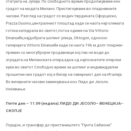
статуата на Јулија. По слободното време продолжуваме кон
градот на модата Милано. Пристигнуваме во пладневните
часови. Разглед на градот со водич:тврдината Сфорцеско,
Piazza Duomo,централниот плоштад каде се наоѓа најголемата
готска катедрала во светот,потоа одиме на Via Vittorio
Emanuelle,најдобрата шопинг улица, Oktogon, односно
галеријата Vittorio Emanuelle каде се наоѓа 196 м долг покриен
премин со многубројни продавници кој пак не води до
зградата на Миланската опера,една од најпознатите оперски
куќи во светот.Слободно време за шопинг и индивидуални
прошетки низ градот кој е бисер на северниот дел на Италија.
Во вечерните часови заминување кон Лидо ди Јесоло.
Ноќевање.
Петти ден – 11.09 (недела) ЛИДО ДИ ЈЕСОЛО– ВЕНЕЦИЈА–
СКОПЈЕ
Појадок, и трансфер до пристаништето “Пунта Сабиони”.