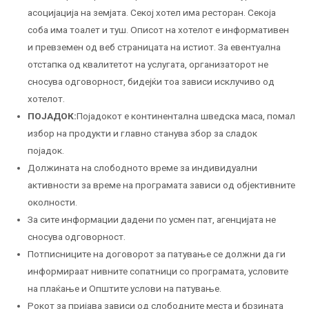
асоцијација на земјата. Секој хотел има ресторан. Секоја
соба има тоалет и туш. Описот на хотелот е информативен
и превземен од веб страницата на истиот. За евентуална
отстапка од квалитетот на услугата, организаторот не
сносува одговорност, бидејќи тоа зависи исклучиво од
хотелот.
ПОЈАДОК:
Појадокот е континентална шведска маса, помал
избор на продукти и главно станува збор за сладок
појадок.
Должината на слободното време за индивидуални
активности за време на програмата зависи од објективните
околности.
За сите информации дадени по усмен пат, агенцијата не
сносува одговорност.
Потписниците на договорот за патување се должни да ги
информираат нивните сопатници со програмата, условите
на плаќање и Општите услови на патување.
Рокот за пријава зависи од слободните места и брзината