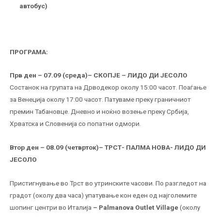
автобус)
ПРОГРАМА:
Прв ден – 07.09 (среда)– СКОПЈЕ – ЛИДО ДИ ЈЕСОЛО
Состанок на групата на Дрводекор околу 15:00 часот. Поаѓање
за Венеција околу 17:00 часот. Патуваме преку граничниот
премин Табановце. Дневно и ноќно возење преку Србија,
Хрватска и Словенија со попатни одмори.
Втор ден – 08.09 (четврток)– ТРСТ- ПАЛМА НОВА- ЛИДО ДИ
ЈЕСОЛО
Пристигнување во Трст во утринските часови. По разгледот на
градот (околу два часа) упатување кон еден од најголемите
шопинг центри во Италија
– Palmanova Outlet Village
(околу