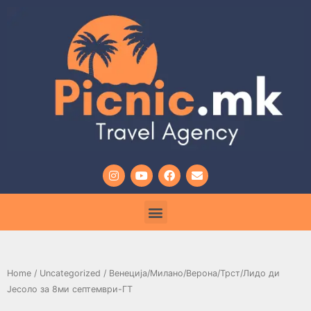
Home
/
Uncategorized
/ Венеција/Милано/Верона/Трст/Лидо ди
Јесоло за 8ми септември-ГТ