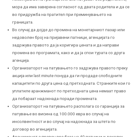
мора да има заверена согласнот од двата родитела и да се
во придружба на пратител при преминувањето на
границата.
Во случај да дојде до промена на монетарниот пазар или
недоволен број на пријавени патници, агенцијата го
задржува правото да ја коригира цената и да направи
промена во програмата, како и да ја спои турата со друга
агенција.
Организаторот на патувањето го задржува правото преку
акција или last minute понуда да ги продаде слободните
капацитети по друга цена од претходната. Странките кои го
уплатиле аранжманот по претходната цена немаат право
да побараат надокнада поради промената.
Организаторот на патувањето располага со гаранција за
патување во висина од 100.000 евра во случај на
инсолвентност и во случај на надокнада за штета по
договор во агенцијата.
Аранжманот е правен врз база на 40 патници и доколку