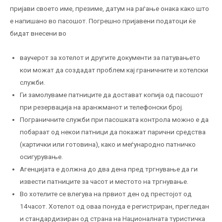
пријави своето име, презиме, датум на раѓање онака како што
е напишано во пасошот. Погрешно пријавени податоци ќе
бидат внесени во
ваучерот за хотелот и другите документи за патувањето
кои можат да создадат проблем кај граничните и хотелски
служби.
Ги замолуваме патниците да достават копија од пасошот
при резервација на аранжманот и телефонски број.
Пограничните служби при пасошката контрола можно е да
побараат од некои патници да покажат парични средства
(картички или готовина), како и меѓународно патничко
осигурување.
Агенцијата е должна до два дена пред тргнување да ги
извести патниците за часот и местото на тргнување.
Во хотелите се влегува на првиот ден од престојот од
14часот. Хотелот од оваа понуда е регистриран, прегледан
и стандардизиран од страна на Националната туристичка