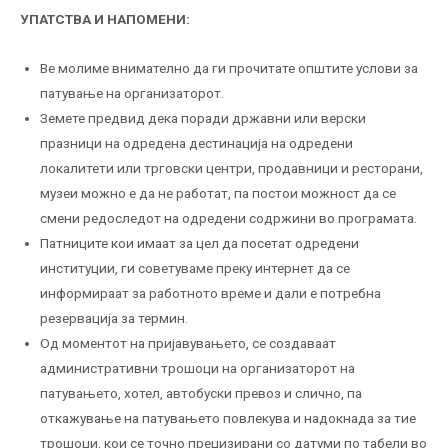
УПАТСТВА И НАПОМЕНИ:
Ве молиме внимателно да ги прочитате општите услови за
патување на организаторот.
Земете предвид дека поради државни или верски
празници на одредена дестинација на одредени
локалитети или трговски центри, продавници и ресторани,
музеи можно е да не работат, па постои можност да се
смени редоследот на одредени содржини во програмата.
Патниците кои имаат за цел да посетат одредени
институции, ги советуваме преку интернет да се
информираат за работното време и дали е потребна
резервација за термин.
Од моментот на пријавувањето, се создаваат
административни трошоци на организаторот на
патувањето, хотел, автобуски превоз и слично, па
откажување на патувањето повлекува и надокнада за тие
трошоци, кои се точно прецизирани со датуми по табели во