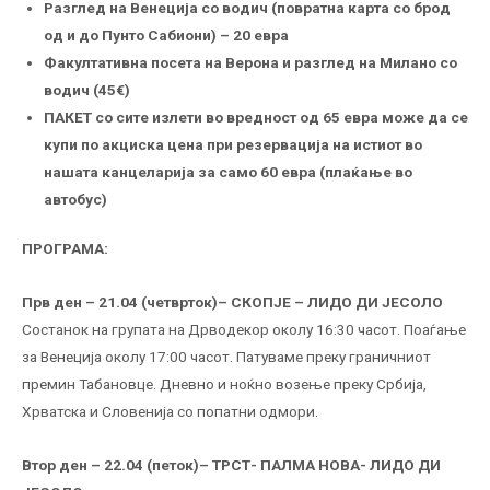
Разглед на Венеција со водич (повратна карта со брод
од и до Пунто Сабиони) – 20 евра
Факултативна посета на Верона и разглед на Милано со
водич (45€)
ПАКЕТ со сите излети во вредност од 65 евра може да се
купи по акциска цена при резервација на истиот во
нашата канцеларија за само 60 евра (плаќање во
автобус)
ПРОГРАМА:
Прв ден – 21.04 (четврток)
– СКОПЈЕ – ЛИДО ДИ ЈЕСОЛО
Состанок на групата на Дрводекор околу 16:30 часот. Поаѓање
за Венеција околу 17:00 часот. Патуваме преку граничниот
премин Табановце. Дневно и ноќно возење преку Србија,
Хрватска и Словенија со попатни одмори.
Втор ден – 22.04 (петок)
– ТРСТ- ПАЛМА НОВА- ЛИДО ДИ