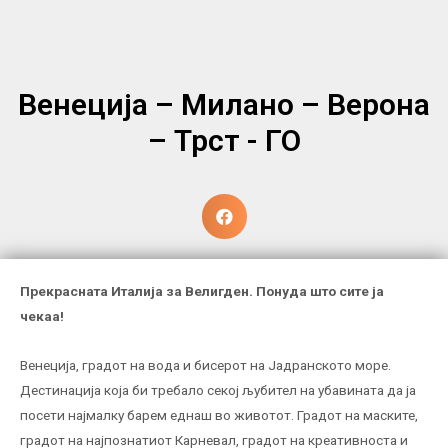
Венеција – Милано – Верона
– Трст - ГО
Прекрасната Италија за Велигден. Понуда што сите ја
чекаа!
Венеција, градот на вода и бисерот на Јадранското море.
Дестинација која би требало секој љубител на убавината да ја
посети најмалку барем еднаш во животот. Градот на маските,
градот на најпознатиот Карневал, градот на креативноста и