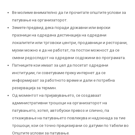
Ве молиме внимателно да ги прочитате општите услови за
патување на организаторот.
Земете предвид дека поради државни или верски
празници на одредена дестинација на одредени
локалитети или трговски центри, продавници и ресторани,
музеи можно е да не работат, па постои можност да се
смени редоследот на одредени содржини во програмата.
Патниците кои имаат за цел да посетат одредени
институции, ги советуваме преку интернет да се
информираат за работното време и дали е потребна
резервација за термин.
Од моментот на пријавувањето, се создаваат
административни трошоци на организаторот на
патувањето, хотел, автобуски превоз и слично, па
откажување на патувањето повлекува и надокнада за тие
трошоци, кои се точно прецизирани со датуми по табели во
Општите услови за патување.