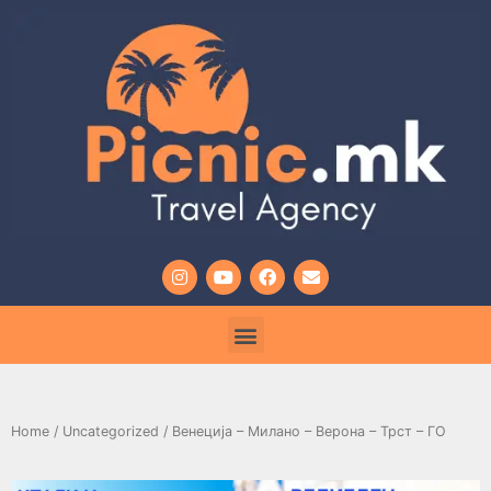
Home
/
Uncategorized
/ Венеција – Милано – Верона – Трст – ГО