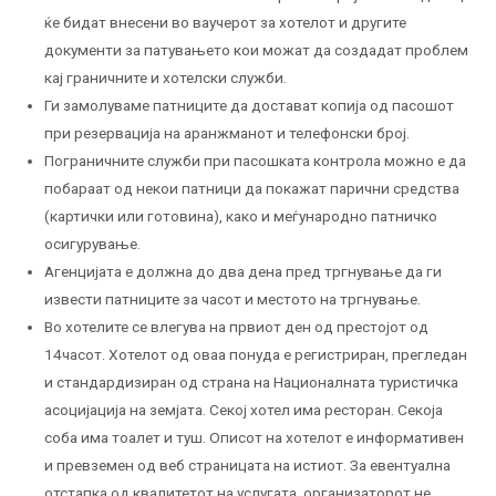
ќе бидат внесени во ваучерот за хотелот и другите
документи за патувањето кои можат да создадат проблем
кај граничните и хотелски служби.
Ги замолуваме патниците да достават копија од пасошот
при резервација на аранжманот и телефонски број.
Пограничните служби при пасошката контрола можно е да
побараат од некои патници да покажат парични средства
(картички или готовина), како и меѓународно патничко
осигурување.
Агенцијата е должна до два дена пред тргнување да ги
извести патниците за часот и местото на тргнување.
Во хотелите се влегува на првиот ден од престојот од
14часот. Хотелот од оваа понуда е регистриран, прегледан
и стандардизиран од страна на Националната туристичка
асоцијација на земјата. Секој хотел има ресторан. Секоја
соба има тоалет и туш. Описот на хотелот е информативен
и превземен од веб страницата на истиот. За евентуална
отстапка од квалитетот на услугата, организаторот не