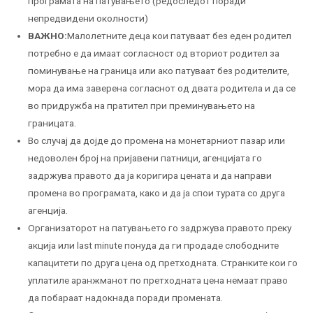
програмата на патувањето (редоследот поради
непредвидени околности)
ВАЖНО:
Малолетните деца кои патуваат без еден родител
потребно е да имаат согласност од вториот родител за
поминување на граница или ако патуваат без родителите,
мора да има заверена согласнот од двата родитела и да се
во придружба на пратител при преминувањето на
границата.
Во случај да дојде до промена на монетарниот пазар или
недоволен број на пријавени патници, агенцијата го
задржува правото да ја коригира цената и да направи
промена во програмата, како и да ја спои турата со друга
агенција.
Организаторот на патувањето го задржува правото преку
акција или last minute понуда да ги продаде слободните
капацитети по друга цена од претходната. Странките кои го
уплатиле аранжманот по претходната цена немаат право
да побараат надокнада поради промената.