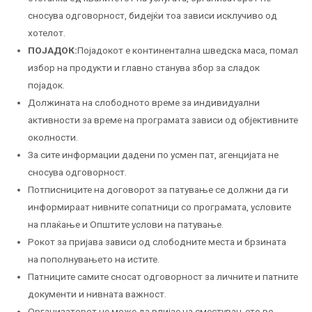
сносува одговорност, бидејќи тоа зависи исклучиво од
хотелот.
ПОЈАДОК:
Појадокот е континентална шведска маса, помал
избор на продукти и главно станува збор за сладок
појадок.
Должината на слободното време за индивидуални
активности за време на програмата зависи од објективните
околности.
За сите информации дадени по усмен пат, агенцијата не
сносува одговорност.
Потписниците на договорот за патување се должни да ги
информираат нивните сопатници со програмата, условите
на плаќање и Општите услови на патување.
Рокот за пријава зависи од слободните места и брзината
на пополнувањето на истите.
Патниците самите сносат одговорност за личните и патните
документи и нивната важност.
Организаторот не може да влијае на сместувањето во