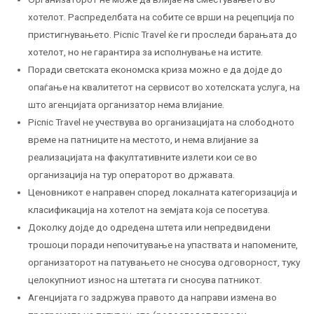
хотелот. Распределбата на собите се врши на рецепција по
пристигнувањето. Picnic Travel ќе ги проследи барањата до
хотелот, но не гарантира за исполнување на истите.
Поради светската економска криза можно е да дојде до
опаѓање на квалитетот на сервисот во хотелската услуга, на
што агенцијата организатор нема влијание.
Picnic Travel не учествува во организацијата на слободното
време на патниците на местото, и нема влијание за
реализацијата на факултативните излети кои се во
организација на тур операторот во државата.
Ценовникот е направен според локалната категоризација и
класификација на хотелот на земјата која се посетува.
Доколку дојде до одредена штета или непредвидени
трошоци поради непочитување на упаствата и напомените,
организаторот на патувањето не сносува одговорност, туку
целокупниот износ на штетата ги сносува патникот.
Агенцијата го задржува правото да направи измена во