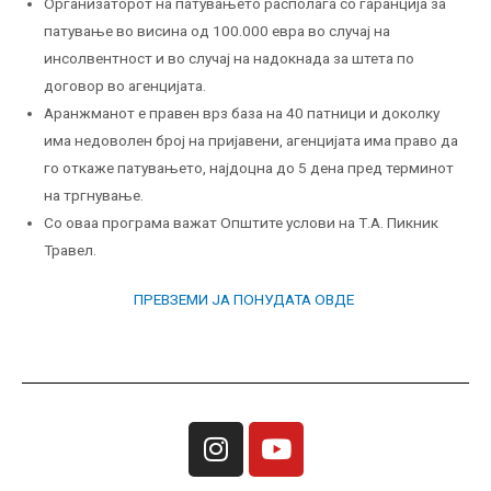
Организаторот на патувањето располага со гаранција за
патување во висина од 100.000 евра во случај на
инсолвентност и во случај на надокнада за штета по
договор во агенцијата.
Аранжманот е правен врз база на 40 патници и доколку
има недоволен број на пријавени, агенцијата има право да
го откаже патувањето, најдоцна до 5 дена пред терминот
на тргнување.
Со оваа програма важат Општите услови на Т.А. Пикник
Травел.
ПРЕВЗЕМИ ЈА ПОНУДАТА ОВДЕ