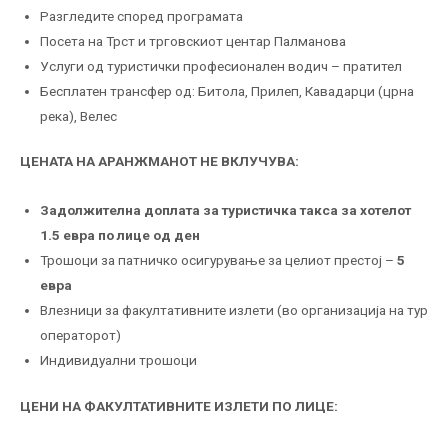
Разгледите според програмата
Посета на Трст и трговскиот центар Палманова
Услуги од туристички професионален водич – пратител
Бесплатен трансфер од: Битола, Прилеп, Кавадарци (црна
река), Велес
ЦЕНАТА НА АРАНЖМАНОТ НЕ ВКЛУЧУВА:
Задолжителна доплата за туристичка такса за хотелот
1.5 евра по лице од ден
Трошоци за патничко осигурување за целиот престој –
5
евра
Влезници за факултативните излети (во организација на тур
операторот)
Индивидуални трошоци
ЦЕНИ НА ФАКУЛТАТИВНИТЕ ИЗЛЕТИ ПО ЛИЦЕ: