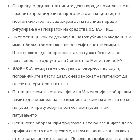
Се предупредуваат патниците дека поради почитување на
часовите предвидени во програмата за патување, не
постои можност за задржување на граница поради
регулирање на повраток на средства од TAX FREE.
Сите патници кои се државјани на Република Македонија и
имаат биометриски пасоши во земјите потписници на
Шенгенскиот договор можат да патуваат без виза во
согласност со одлуката на Советот на Министри во ЕУ.
ВАЖНО:
Агенцијата не сносува одговорност во случај
пограничните власти да му оневозможат на патникот да
влезе во територијата на ЕУ.
Патниците кои не се државјани на Македонија се обврзани
самите да се запознаат со визниот режим на земјата во која
патуваат и преку земјите кои се поминуваат при
патувањето.
Патникот е обврзан при пријавувањето во агенцијата да го
пријави своето име, презиме, датум на раѓање онака како
што е напишано во пасошот. Погрешно пријавени податоци