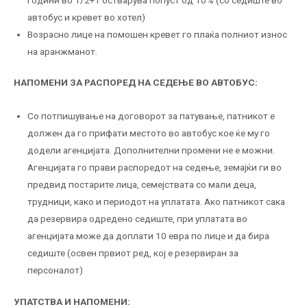
автобус и кревет во хотел)
Возрасно лице на помошен кревет го плаќа полниот износ
на аранжманот.
НАПОМЕНИ ЗА РАСПОРЕД НА СЕДЕЊЕ ВО АВТОБУС:
Со потпишување на договорот за патување, патникот е
должен да го прифати местото во автобус кое ќе му го
додели агенцијата. Дополнителни промени не е можни.
Агенцијата го прави распоредот на седење, земајќи ги во
предвид постарите лица, семејствата со мали деца,
трудници, како и периодот на уплатата. Ако патникот сака
да резервира одредено седиште, при уплатата во
агенцијата може да доплати 10 евра по лице и да бира
седиште (освен првиот ред, кој е резервиран за
персоналот)
УПАТСТВА И НАПОМЕНИ: