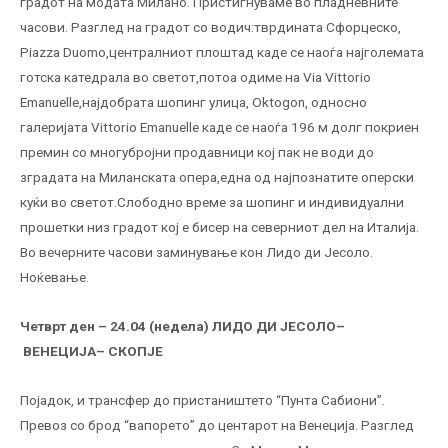
градот на модата Милано. Пристигнуваме во пладневните
часови. Разглед на градот со водич:тврдината Сфорцеско,
Piazza Duomo,централниот плоштад каде се наоѓа најголемата
готска катедрала во светот,потоа одиме на Via Vittorio
Emanuelle,најдобрата шопинг улица, Oktogon, односно
галеријата Vittorio Emanuelle каде се наоѓа 196 м долг покриен
премин со многубројни продавници кој пак не води до
зградата на Миланската опера,една од најпознатите оперски
куќи во светот.Слободно време за шопинг и индивидуални
прошетки низ градот кој е бисер на северниот дел на Италија.
Во вечерните часови заминување кон Лидо ди Јесоло.
Ноќевање.
Четврт ден – 24.04 (недела)
ЛИДО ДИ ЈЕСОЛО–
ВЕНЕЦИЈА– СКОПЈЕ
Појадок, и трансфер до пристаништето “Пунта Сабиони”.
Превоз со брод “вапорето” до центарот на Венеција. Разглед