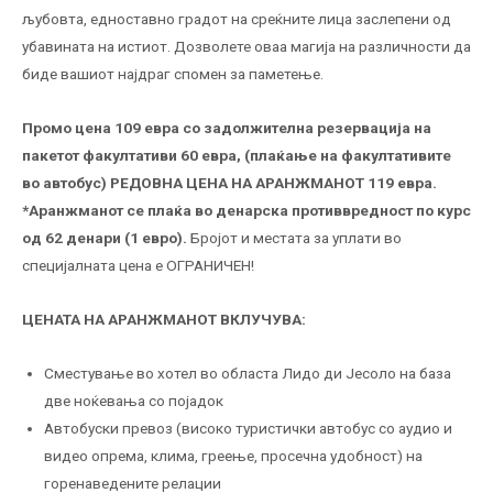
љубовта, едноставно градот на среќните лица заслепени од
убавината на истиот. Дозволете оваа магија на различности да
биде вашиот најдраг спомен за паметење.
Промо цена 109 евра со задолжителна резервација на
пакетот факултативи 60 евра, (плаќање на факултативите
во автобус) РЕДОВНА ЦЕНА НА АРАНЖМАНОТ 119 евра.
*Аранжманот се плаќа во денарска противвредност по курс
од 62 денари (1 евро).
Бројот и местата за уплати во
специјалната цена е ОГРАНИЧЕН!
ЦЕНАТА НА АРАНЖМАНОТ ВКЛУЧУВА:
Сместување во хотел во областа Лидо ди Јесоло на база
две ноќевања со појадок
Автобуски превоз (високо туристички автобус со аудио и
видео опрема, клима, греење, просечна удобност) на
горенаведените релации