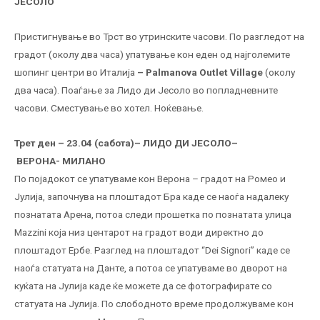
ЈЕСОЛО
Пристигнување во Трст во утринските часови. По разгледот на
градот (околу два часа) упатување кон еден од најголемите
шопинг центри во Италија
– Palmanova Outlet Village
(околу
два часа). Поаѓање за Лидо ди Јесоло во попладневните
часови. Сместување во хотел. Ноќевање.
Трет ден – 23.04 (сабота)
– ЛИДО ДИ ЈЕСОЛО–
ВЕРОНА- МИЛАНО
По појадокот се упатуваме кон Верона – градот на Ромео и
Јулија, започнува на плоштадот Бра каде се наоѓа надалеку
познатата Арена, потоа следи прошетка по познатата улица
Mazzini која низ центарот на градот води директно до
плоштадот Ербе. Разглед на плоштадот “Dei Signori” каде се
наоѓа статуата на Данте, а потоа се упатуваме во дворот на
куќата на Јулија каде ќе можете да се фотографирате со
статуата на Јулија. По слободното време продолжуваме кон