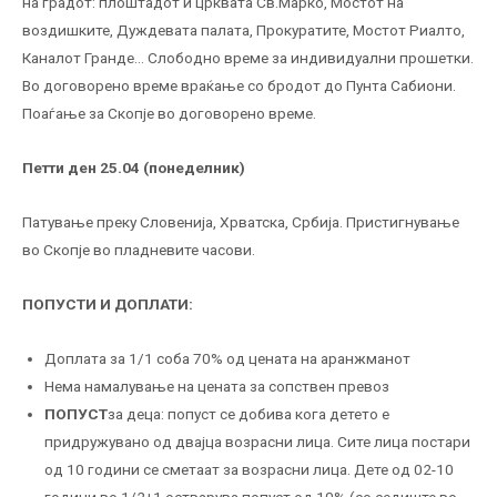
на градот: плоштадот и црквата Св.Марко, Мостот на
воздишките, Дуждевата палата, Прокуратите, Мостот Риалто,
Каналот Гранде… Слободно време за индивидуални прошетки.
Во договорено време враќање со бродот до Пунта Сабиони.
Поаѓање за Скопје во договорено време.
Петти ден 25.04 (понеделник)
Патување преку Словенија, Хрватска, Србија. Пристигнување
во Скопје во пладневите часови.
ПОПУСТИ И ДОПЛАТИ:
Доплата за 1/1 соба 70% од цената на аранжманот
Нема намалување на цената за сопствен превоз
ПОПУСТ
за деца: попуст се добива кога детето е
придружувано од двајца возрасни лица. Сите лица постари
од 10 години се сметаат за возрасни лица. Дете од 02-10
години во 1/2+1 остварува попуст од 10% (со седиште во