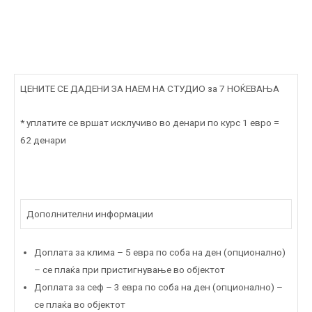
ЦЕНИТЕ СЕ ДАДЕНИ ЗА НАЕМ НА СТУДИО за 7 НОЌЕВАЊА
* уплатите се вршат исклучиво во денари по курс 1 евро =
62 денари
Дополнителни информации
Доплата за клима – 5 евра по соба на ден (опционално)
– се плаќа при пристигнување во објектот
Доплата за сеф – 3 евра по соба на ден (опционално) –
се плаќа во објектот