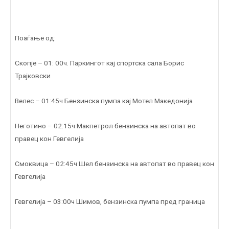
Поаѓање од:
Скопје – 01: 00ч. Паркингот кај спортска сала Борис
Трајковски
Велес – 01:45ч Бензинска пумпа кај Мотел Македонија
Неготино – 02:15ч Макпетрол бензинска на автопат во
правец кон Гевгелија
Смоквица – 02:45ч Шел бензинска на автопат во правец кон
Гевгелија
Гевгелија – 03:00ч Шимов, бензинска пумпа пред граница