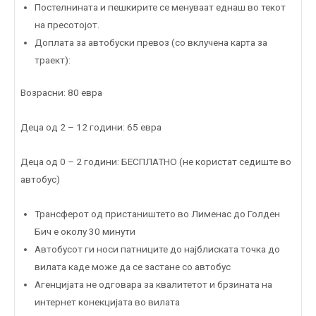
Постелнината и пешкирите се менуваат еднаш во текот
на пресотојот.
Доплата за автобуски превоз (со вклучена карта за
траект):
Возрасни: 80 евра
Деца од 2 – 12 години: 65 евра
Деца од 0 – 2 години: БЕСПЛАТНО (не користат седиште во
автобус)
Трансферот од пристаништето во Лименас до Голден
Бич е околу 30 минути
Автобусот ги носи патниците до најблиската точка до
вилата каде може да се застане со автобус
Агенцијата не одговара за квалитетот и брзината на
интернет конекцијата во вилата