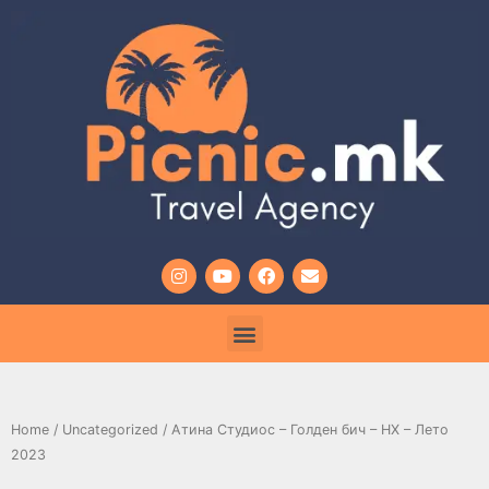
Home
/
Uncategorized
/ Атина Студиос – Голден бич – НХ – Лето
2023