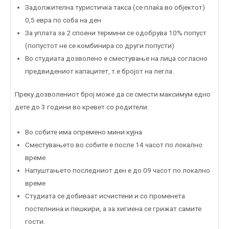
Задолжителна туристичка такса (се плаќа во објектот)
0,5 евра по соба на ден
За уплата за 2 споени термини се одобрува 10% попуст
(попустот не се комбинира со други попусти)
Во студиата дозволено е сместување на лица согласно
предвидениот капацитет, т.е бројот на легла.
Преку дозволениот број може да се смести максимум едно
дете до 3 години во кревет со родители.
Во собите има опремено мини кујна
Сместувањето во собите е после 14 часот по локално
време
Напуштањето последниот ден е до 09 часот по локално
време
Студиата се добиваат исчистени и со променета
постелнина и пешкири, а за хигиена се грижат самите
гости.