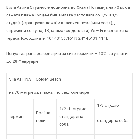
Вила Атина Студиос е лоцирана во Скала Потамија на 70 м. од
самата плажа Голден бич. Вилата располага со 1/2 и 1/3
студија (француски лежај и класичен лежај или софа), ,
опремени со кујна, ТВ, клима (со доплата),Wi – Fi и сопствена
тераса. Координати 40º 43′ 53.16″ N 24º 45′ 33.11″ E
Попуст за рана резервација за сите термини – 10%, за уплати
до 28 Февруари
Vila ATHINA – Golden Beach
на 70 метри од плажа , поглед кон море
1/3 студио
1/2+1 студио
Број на
термин
стандардна
стандарна соба
ноќи
соба