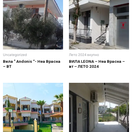
Uncategorized
Лето 2024 вкупно
Вила ” Аndonis “- Неа Врасна
ВИЛА LEONA – Неа Врасна –
– ВТ
вт – ЛЕТО 2024