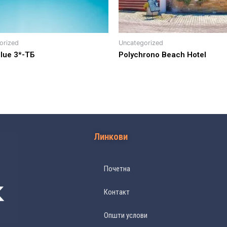
orized
Uncategorized
Blue 3*-ТБ
Polychrono Beach Hotel
Линкови
Почетна
Контакт
Општи услови