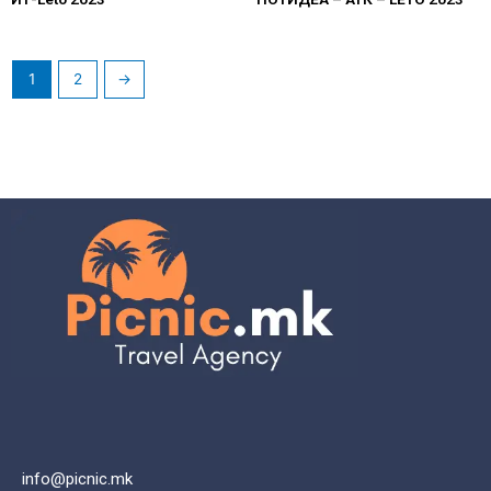
1
2
→
info@picnic.mk