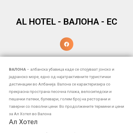
AL HOTEL - ВАЛОНА - ЕС
ВАЛОНА
– албанска убавица каде се спојуваат јонско и
јадранско море, едно од најатрактивните туристички
дестинации во Албанија. Валона се карактеризира со
прекрасна пространа песочна плажа, велосипедски и
пешачки патеки, булевари, голем број на ресторани и
таверни со поволни цени. Во продолжените термини и цени
за Ал Хотел во Валона
Aл Хотел