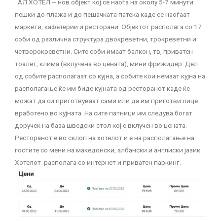
АЛ ХОТЕЛ
–
нов објект кој се наоѓа на околу 5-7 минути
пешки до плажа и до пешачката патека каде се наоѓаат
маркети, кафетерии и ресторани. Објектот располага со 17
соби од различна структура двокреветни, трокреветни и
четворокреветни. Сите соби имаат балкон, тв, приватен
тоалет, клима (вклучена во цената), мини фрижидер. Дел
од собите располагаат со кујна, а собите кои немаат кујна на
располагање ќе им биде кујната од ресторанот каде ќе
можат да си приготвуваат сами или да им приготви лице
вработено во кујната. На сите патници им следува богат
доручек на база шведски стол кој е вклучен во цената.
Ресторанот е во склоп на хотелот и е на располагање на
гостите со мени на македонски, албански и англиски јазик.
Хотелот располага со интернет и приватен паркинг.