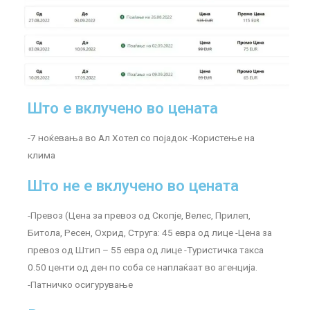
Што е вклучено во цената
-7 ноќевања во Ал Хотел со појадок -Користење на
клима
Што не е вклучено во цената
-Превоз (Цена за превоз од Скопје, Велес, Прилеп,
Битола, Ресен, Охрид, Струга: 45 евра од лице -Цена за
превоз од Штип – 55 евра од лице -Туристичка такса
0.50 центи од ден по соба се наплаќаат во агенција.
-Патничко осигурување