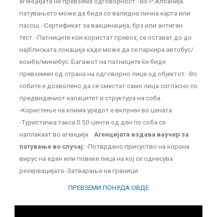
агенцијата не превзема одговорност. -Во Р.Албанија
патувањето може да биде со валидна лична карта или
пасош. -Сертификат за вакцинација, брз или антиген
тест. -Патниците кои користат превоз, се остават до до
најблиската локација каде може да се паркира автобус/
комбе/минибус. Багажот на патниците ќе биде
превземен од страна на одговорно лице од објектот. -Во
собите е дозволено да се сместат само лица согласно со
предвидениот капацитет и структура на соба.
-Користење на клима уредот е вклучен во цената.
-Туристичка такса 0.50 центи од ден по соба се
наплаќаат во агенција.
Агенцијата издава ваучер за
патување во случај:
-Потврдено присуство на корона
вирус на еден или повеќе лица на кој се однесува
резервацијата -Затварање на граници
ПРЕВЗЕМИ ПОНУДА ОВДЕ