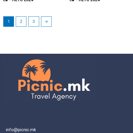
1
2
3
→
info@picnic.mk