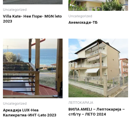
Uncategorized
Villa Kate- Неи Пори- MGN leto
Uncategorized
2023
Анемохади-ТБ
ЛЕПТОКАРИЈА
Uncategorized
ВИЛА AMELI – Лептокарија –
Аркадија LUX-Неа
стб/ту – ЛЕТО 2024
Каликратиа-ИНТ-Leto 2023