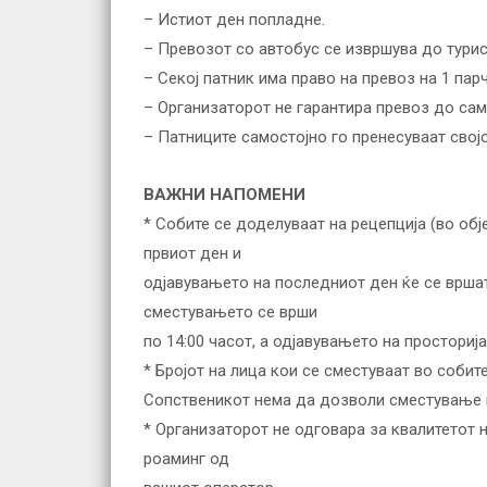
– Истиот ден попладне.
– Превозот со автобус се извршува до турис
– Секој патник има право на превоз на 1 парч
– Организаторот не гарантира превоз до сам
– Патниците самостојно го пренесуваат свој
ВАЖНИ НАПОМЕНИ
* Собите се доделуваат на рецепција (во об
првиот ден и
одјавувањето на последниот ден ќе се вршат
сместувањето се врши
по 14:00 часот, а одјавувањето на просторија
* Бројот на лица кои се сместуваат во собит
Сопственикот нема да дозволи сместување н
* Организаторот не одговара за квалитетот н
роаминг од