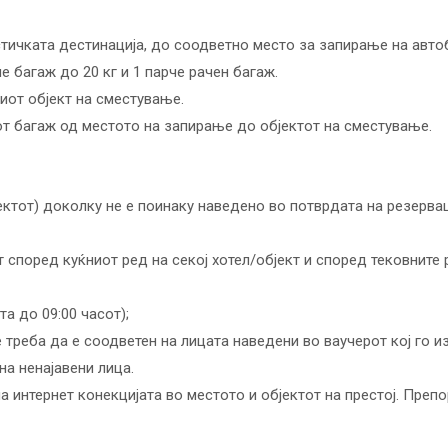
тичката дестинација, до соодветно место за запирање на авто
е багаж до 20 кг и 1 парче рачен багаж.
иот објект на сместување.
от багаж од местото на запирање до објектот на сместување.
јектот) доколку не е поинаку наведено во потврдата на резерва
 според куќниот ред на секој хотел/објект и според тековните
та до 09:00 часот);
е треба да е соодветен на лицата наведени во ваучерот кој го 
а ненајавени лица.
а интернет конекцијата во местото и објектот на престој. Преп