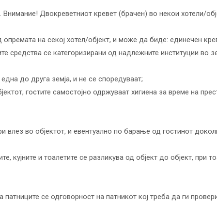
а. Внимание! Двокреветниот кревет (брачен) во некои хотели/об
 опремата на секој хотел/објект, и може да биде: единечен кре
ите средства се категоризирани од надлежните институции во зе
 една до друга земја, и не се споредуваат;
бјектот, гостите самостојно одржуваат хигиена за време на прес
и влез во објектот, и евентуално по барање од гостинот докол
те, кујните и тоалетите се разликува од објект до објект, при 
а патниците се одговорност на патникот кој треба да ги провер