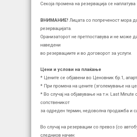
Секоја промена на резервација се наплатува 1
ВНИМАНИЕ!
Лицата со попреченост мора да 
резервацијата.
Оранизаторот не претпоставува и не може да
наведени
во резервациите и во договорот за услуги.
Цени и услови на плаќање
* Цените се објавени во Ценовник бр.1, апар
* При промена на цените (зголемување на це
* Во случај на објавување на т.н. Last Minu
сопственикот
за одреден термин, недоволна продажба и сл
Во случај на резервации со превоз (со автоб
следниов начин: