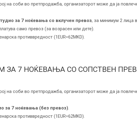
рој на соби во претпродажба, организаторот може да ја повлеч
студио за 7 ноќевања со вклучен превоз
, за минимум 2 лица 
платува само превоз (за возрасен или дете).
денарска противвредност (1EUR=62MKD).
М ЗА 7 НОЌЕВАЊА СО СОПСТВЕН ПРЕ
рој на соби во претпродажба, организаторот може да ја повлеч
о за 7 ноќевања (без превоз)
.
денарска противвредност (1EUR=62MKD).