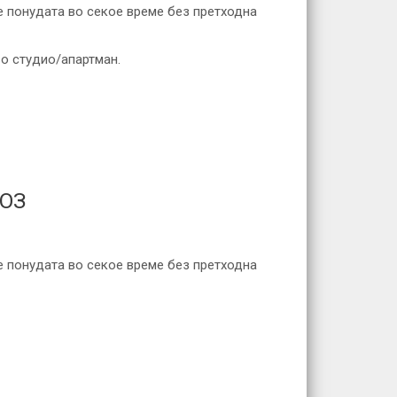
е понудата во секое време без претходна
во студио/апартман.
ВОЗ
е понудата во секое време без претходна