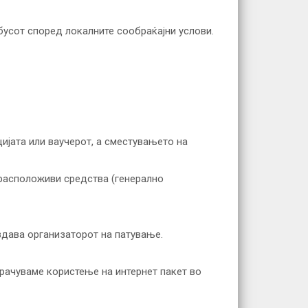
бусот според локалните сообраќајни услови.
цијата или ваучерот, а сместувањето на
 расположиви средства (генерално
издава организаторот на патување.
орачуваме користење на интернет пакет во