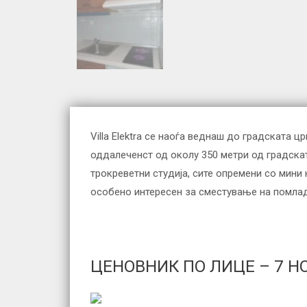
Villa Elektra се наоѓа веднаш до градската 
оддалеченст од околу 350 метри од градскат
трокреветни студија, сите опремени со мини к
особено интересен за сместување на помлади
ЦЕНОВНИК ПО ЛИЦЕ – 7 Н