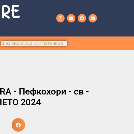
URE
A - Пефкохори - св -
ЛЕТО 2024