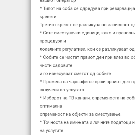
вашиот оператор
* Типот на соба се одредува при резарвациј
кревети.
Третиот кревет се разликува во зависност од
* Сите сместувачки единици, како и превозн
процедури и
локалните регулативи, кои се разликуваат од
* Собите се чистат првиот ден при влез во о
чисти садовите
и го изнесуваат сметот од собите
* Промена на чаршафи се врши првиот ден пр
вклучени во услугата.
* Изборот на ТВ канали, опременоста на соби
оптимална
опременост на објекти за сместување.
* Точноста на имињата и личните податоци н
на услугите.