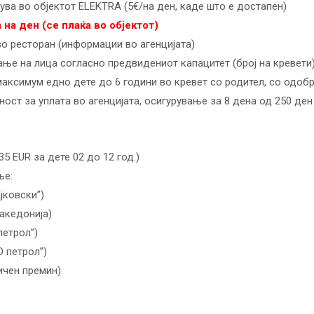
ува во објектот ELEKTRA (5€/на ден, каде што е достапен)
 на ден (се плаќа во објектот)
во ресторан (информации во агенцијата)
ње на лица согласно предвидениот капацитет (број на кревети)
аксимум едно дете до 6 години во кревет со родител, со одобр
ст за уплата во агенцијата, осигурување за 8 дена од 250 ден
5 EUR за дете 02 до 12 год.)
ње:
ајковски”)
Македонија)
петрол”)
O петрол”)
ничен премин)