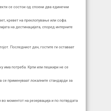
јекти се состои од споени два единечни
вет, кревет на преклопување или софа.
мјата на дестинацијата, според интерните
тојот. Последниот ден, гостите ги оставаат
ку има потреба. Крпи или пешкири не се
тоа се применуваат локалните стандарди за
и во моментот на резервација и по потврдата