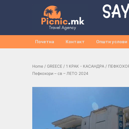
SAY
Почетна
Контакт
Општи услови
Home
/
GREECE
/
1 КРАК - КАСАНДРА
/
ПЕФКОХО
Пефкохори – св – ЛЕТО 2024