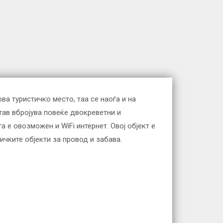
ва туристичко место, таа се наоѓа и на
тав вбројува повеќе двокреветни и
та е овозможен и WiFi интернет. Овој објект е
ичките објекти за провод и забава.