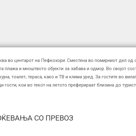
црква во центарот на Пефкохори. Сместена во помирниот дел од о
а плажа и мноштвото објекти за забава и одмор. Во својот сос
ујна, тоалет, тераса, како и ТВ и клима уред. За гостите во вила
 гости, кои во текот на летото преферираат близина до турист
ОЌЕВАЊА СО ПРЕВОЗ