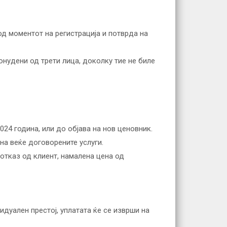
од моментот на регистрација и потврда на
онудени од трети лица, доколку тие не биле
024 година, или до објава на нов ценовник.
на веќе договорените услуги.
 отказ од клиент, намалена цена од
идуален престој, уплатата ќе се изврши на