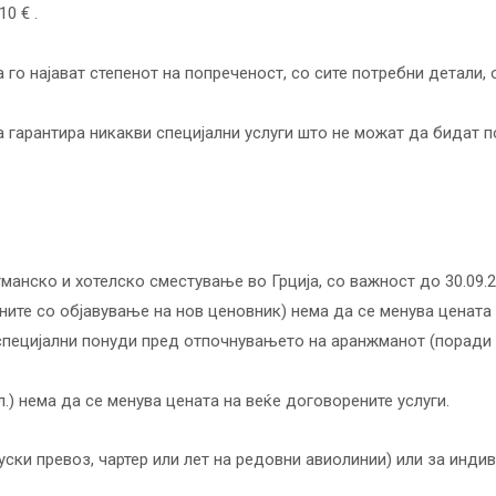
0 € .
го најават степенот на попреченост, со сите потребни детали, 
 гарантира никакви специјални услуги што не можат да бидат п
тманско и хотелско сместување во Грција, со важност до 30.09.2
ните со објавување на нов ценовник) нема да се менува цената 
te специјални понуди пред отпочнувањето на аранжманот (поради
.) нема да се менува цената на веќе договорените услуги.
уски превоз, чартер или лет на редовни авиолинии) или за индив