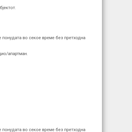
бјектот.
е понудата во секое време без претходна
дио/апартман.
е понудата во секое време без претходна