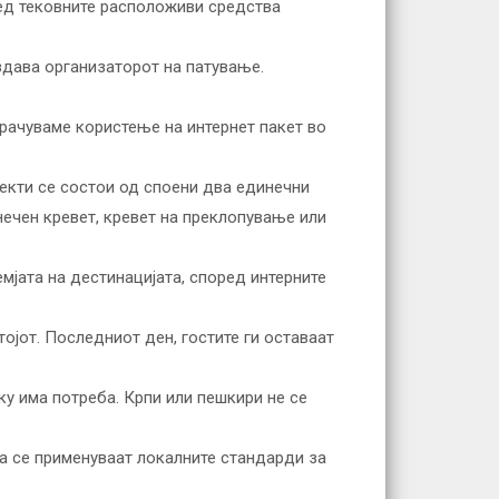
ред тековните расположиви средства
издава организаторот на патување.
орачуваме користење на интернет пакет во
јекти се состои од споени два единечни
нечен кревет, кревет на преклопување или
мјата на дестинацијата, според интерните
тојот. Последниот ден, гостите ги оставаат
ку има потреба. Крпи или пешкири не се
тоа се применуваат локалните стандарди за