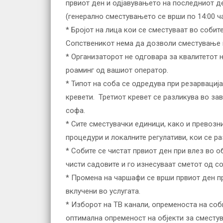
првиот ден и одјавувањето на последниот де
(генерално сместувањето се врши по 14:00 ча
* Бројот на лица кои се сместуваат во собит
Сопственикот нема да дозволи сместување н
* Организаторот не одговара за квалитетот н
роаминг од вашиот оператор.
* Типот на соба се одредува при резарвациј
кревети. Третиот кревет се разликува во зав
софа.
* Сите сместувачки единици, како и превозн
процедури и локалните регулативи, кои се ра
* Собите се чистат првиот ден при влез во о
чисти садовите и го изнесуваат сметот од со
* Промена на чаршафи се врши првиот ден пр
вклучени во услугата.
* Изборот на ТВ канали, опременоста на соби
оптимална опременост на објекти за сместу