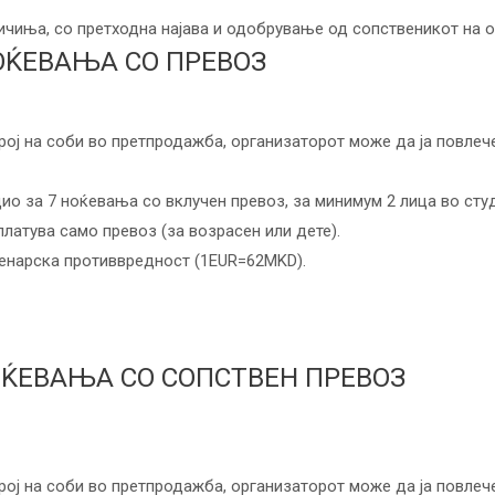
еничиња, со претходна најава и одобрување од сопственикот на о
ОЌЕВАЊА СО ПРЕВОЗ
рој на соби во претпродажба, организаторот може да ја повлеч
дио за 7 ноќевања со вклучен превоз, за минимум 2 лица во сту
платува само превоз (за возрасен или дете).
денарска противвредност (1EUR=62MKD).
ОЌЕВАЊА СО СОПСТВЕН ПРЕВОЗ
рој на соби во претпродажба, организаторот може да ја повлеч