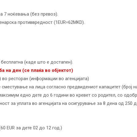
а 7 ноќевања (без превоз).
денарска противвредност (1EUR=62MKD).
бесплатна (каде што е достапен).
ба на ден (се плаќа во објектот)
) во ресторан (информации во агенцијата)
 сместување на лица согласно предвидениот капацитет (број на
аксимум едно дете до 6 години во кревет со родител, со одобр
ст за уплата во агенцијата на осигурување за 8 дена од 250 д
60 EUR за дете 02 до 12 год.)