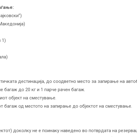
аѓање:
рајковски”)
 Македонија)
 1)
ала)
тичката дестинација, до соодветно место за запирање на авто
е багаж до 20 кг и 1 парче рачен багаж.
иот објект на сместување.
от багаж од местото на запирање до објектот на сместување.
јектот) доколку не е поинаку наведено во потврдата на резерва