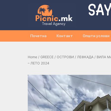
SAY
Почетна
Контакт
Општи услови
Home
/
GREECE
/
ОСТРОВИ
/
ЛЕФКАДА
/ ВИЛА MA
– ЛЕТО 2024