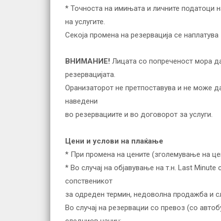
* Точноста на имињата и личните податоци н
на услугите.
Секоја промена на резервација се наплатува 1
ВНИМАНИЕ!
Лицата со попреченост мора да 
резервацијата.
Оранизаторот не претпоставува и не може да
наведени
во резервациите и во договорот за услуги.
Цени и услови на плаќање
* При промена на цените (зголемување на це
* Во случај на објавување на т.н. Last Minu
сопственикот
за одреден термин, недоволна продажба и сл
Во случај на резервации со превоз (со автоб
следниов начин: