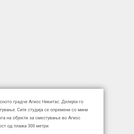
исното градче Агиос Никитас. Делејќи го
тување. Сите студија се опремени со мини
ата на објекти за сместување во Агиос
ост од плажа 300 метри.