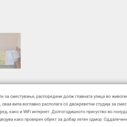
јекти за сместување, распоредени долж главната улица во живоп
, оваа вила воглавно располага со двокреветни студија за смес
 уред, како и WiFi интернет. Долгогодишното присуство во понуд
двојува како проверен објект за добар летен одмор. Оддалечен