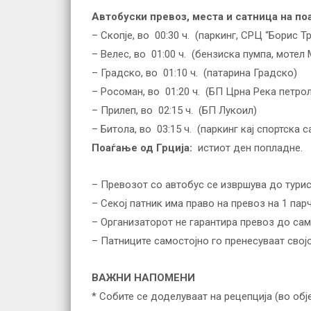
Автобуски превоз, места и сатница на по
– Скопје, во 00:30 ч. (паркинг, СРЦ “Борис Т
– Велес, во 01:00 ч. (бензиска пумпа, мотел
– Градско, во 01:10 ч. (патарина Градско)
– Росоман, во 01:20 ч. (БП Црна Река петрол
– Прилеп, во 02:15 ч. (БП Лукоил)
– Битола, во 03:15 ч. (паркинг кај спортска с
Поаѓање од Грција:
истиот ден попладне.
– Превозот со автобус се извршува до турис
– Секој патник има право на превоз на 1 парч
– Организаторот не гарантира превоз до сам
– Патниците самостојно го пренесуваат свој
ВАЖНИ НАПОМЕНИ
* Собите се доделуваат на рецепција (во об