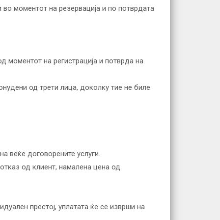
и во моментот на резервација и по потврдата
од моментот на регистрација и потврда на
онудени од трети лица, доколку тие не биле
на веќе договорените услуги.
 отказ од клиент, намалена цена од
идуален престој, уплатата ќе се изврши на