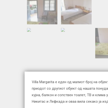
Villa Margarita е еден од малиот број на об
приодот со другиот објект од нашата понуда
кујна, балкон и сопствен тоалет, ТВ и клима
Никитас и Лефкада и оваа вила секако ја из