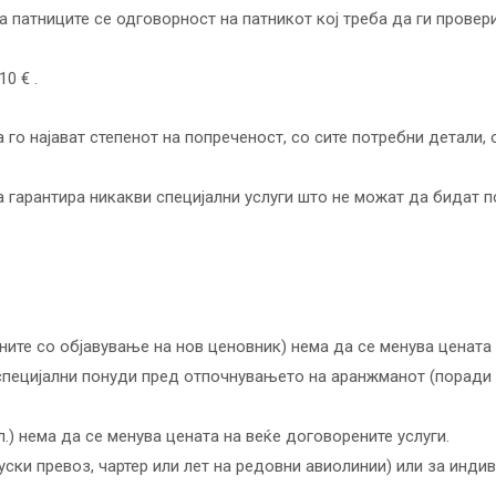
а патниците се одговорност на патникот кој треба да ги провер
0 € .
го најават степенот на попреченост, со сите потребни детали, 
 гарантира никакви специјални услуги што не можат да бидат п
ните со објавување на нов ценовник) нема да се менува цената 
te специјални понуди пред отпочнувањето на аранжманот (поради
.) нема да се менува цената на веќе договорените услуги.
уски превоз, чартер или лет на редовни авиолинии) или за индив