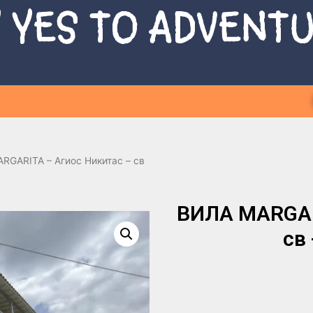
 YES TO ADVENT
RGARITA – Агиос Никитас – св
ВИЛА MARGARI
св