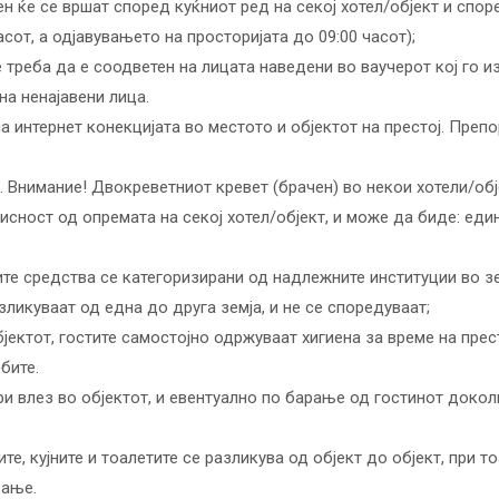
н ќе се вршат според куќниот ред на секој хотел/објект и спо
сот, а одјавувањето на просторијата до 09:00 часот);
е треба да е соодветен на лицата наведени во ваучерот кој го 
а ненајавени лица.
а интернет конекцијата во местото и објектот на престој. Преп
а. Внимание! Двокреветниот кревет (брачен) во некои хотели/об
исност од опремата на секој хотел/објект, и може да биде: еди
ите средства се категоризирани од надлежните институции во зе
зликуваат од една до друга земја, и не се споредуваат;
бјектот, гостите самостојно одржуваат хигиена за време на прес
бите.
и влез во објектот, и евентуално по барање од гостинот докол
те, кујните и тоалетите се разликува од објект до објект, при 
вање.