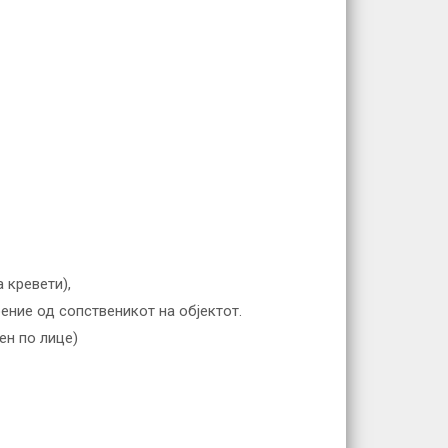
 кревети),
ение од сопственикот на објектот.
ен по лице)