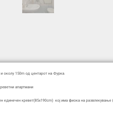
и околу 150m од центарот на Фурка.
креветни апартмани
ен единечен кревет(85x190cm) кој има фиока на развлекување 