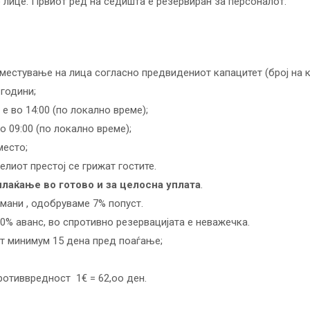
 лице. Првиот ред на седишта е резервиран за персоналот.
сместување на лица согласно предвидениот капацитет (број на 
 години;
е во 14:00 (по локално време);
о 09:00 (по локално време);
место;
елиот престој се грижат гостите.
плаќање во готово и за целосна уплата
.
мани , одобруваме 7% попуст.
0% аванс, во спротивно резервацијата е неважечка.
т минимум 15 дена пред поаѓање;
ротиввредност 1€ = 62,оо ден.