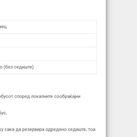
вец
о (без седиште)
обусот според локалните сообраќајни
ус,
ку сака да резервира одредено седиште, тоа