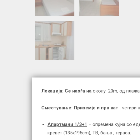
Локација:
Се наоѓа на
околу 20m, од плажа 
Сместување:
Приземје и прв кат
:
четири 
Апартмани 1/3+1
– опремена кујна со ед
кревет (135x195cm), ТВ, бања , тераса.