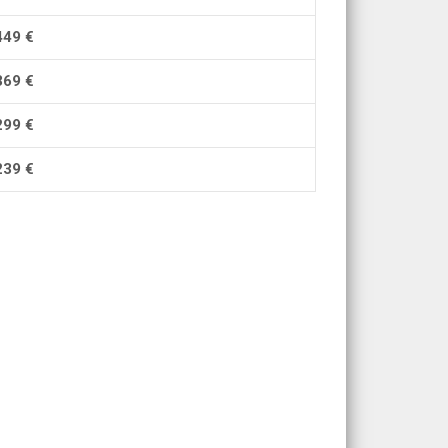
44
9
€
36
9
€
29
9
€
23
9 €