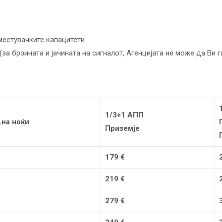
естувачките капацитети.
(за брзината и јачината на сигналот, Агенцијата не може да Ви 
1/3+1 АПП
.на ноќи
Приземје
179
€
21
9
€
279
€