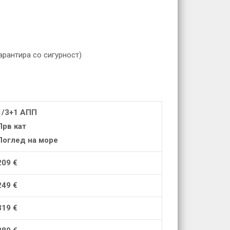
гарантира со сигурност)
1/3+1 АПП
Прв кат
Поглед на море
209 €
24
9
€
31
9
€