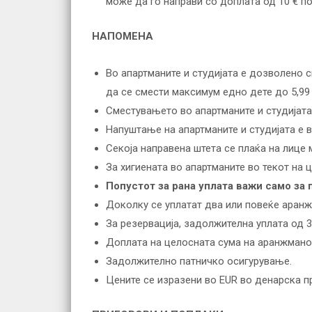
може да го направи со доплата од 10 € по
НАПОМЕНА
Во апартманите и студијата е дозволено 
да се смести максимум едно дете до 5,99
Сместувањето во апартманите и студијата 
Напуштање на апартманите и студијата е в
Секоја направена штета се плаќа на лице 
За хигиената во апартманите во текот на ц
Попустот за рана уплата важи само за 
Доколку се уплатат два или повеќе аранж
За резервација, задолжителна уплата од 3
Доплата на целосната сума на аранжмано
Задолжително патничко осигурување.
Цените се изразени во EUR во денарска п