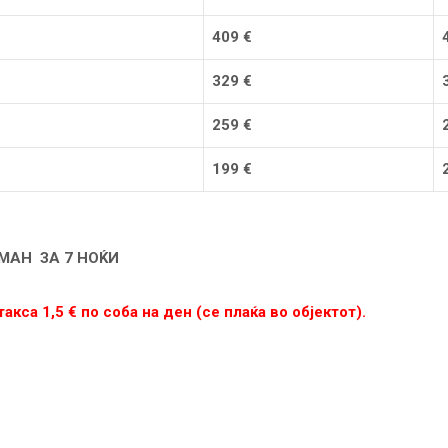
40
9
€
32
9
€
259
€
19
9
€
ТМАН
ЗА 7
НОЌИ
са 1,5 € по соба на ден (се плаќа во објектот).