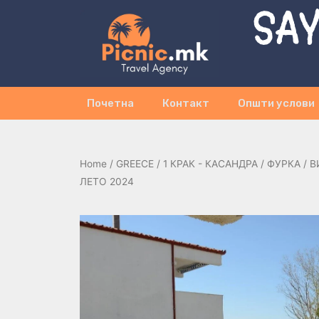
SAY
Почетна
Контакт
Општи услови
Home
/
GREECE
/
1 КРАК - КАСАНДРА
/
ФУРКА
/ В
ЛЕТО 2024