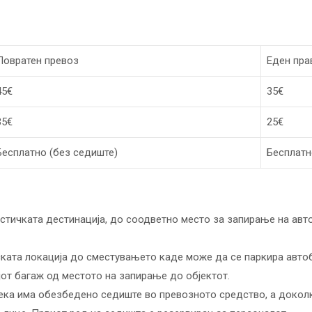
Повратен превоз
Еден пра
45€
35€
35€
25€
Бесплатно (без седиште)
Бесплатн
стичката дестинација, до соодветно место за запирање на авт
ската локација до сместувањето каде може да се паркира автоб
јот багаж од местото на запирање до објектот.
дека има обезбедено седиште во превозното средство, а докол