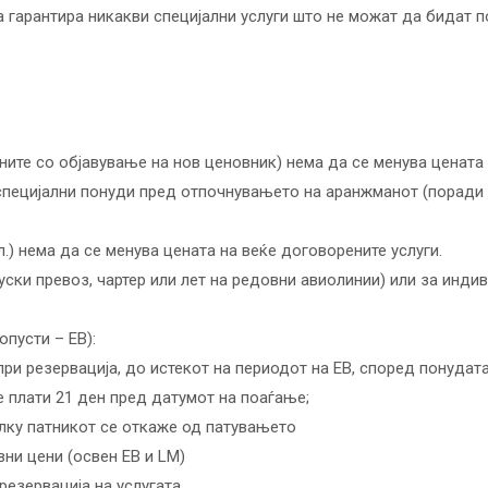
 гарантира никакви специјални услуги што не можат да бидат п
ните со објавување на нов ценовник) нема да се менува цената 
te специјални понуди пред отпочнувањето на аранжманот (поради
.) нема да се менува цената на веќе договорените услуги.
уски превоз, чартер или лет на редовни авиолинии) или за индив
опусти – EB):
при резервација, до истекот на периодот на ЕВ, според понудата
е плати 21 ден пред датумот на поаѓање;
олку патникот се откаже од патувањето
вни цени (освен EB и LM)
резервација на услугата,