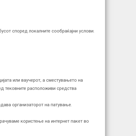
бусот според локалните сообраќајни услови.
цијата или ваучерот, а сместувањето на
ред тековните расположиви средства
издава организаторот на патување.
орачуваме користење на интернет пакет во