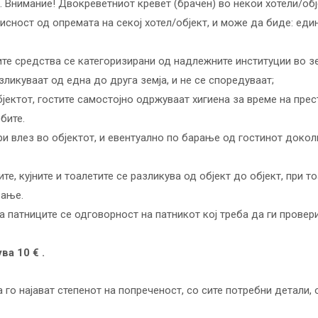
а. Внимание! Двокреветниот кревет (брачен) во некои хотели/об
исност од опремата на секој хотел/објект, и може да биде: еди
ите средства се категоризирани од надлежните институции во зе
зликуваат од една до друга земја, и не се споредуваат;
бјектот, гостите самостојно одржуваат хигиена за време на прес
бите.
и влез во објектот, и евентуално по барање од гостинот докол
те, кујните и тоалетите се разликува од објект до објект, при 
вање.
а патниците се одговорност на патникот кој треба да ги провер
ва 10 € .
го најават степенот на попреченост, со сите потребни детали, 