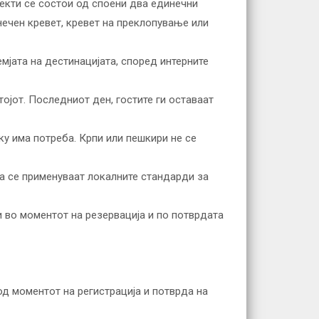
јекти се состои од споени два единечни
нечен кревет, кревет на преклопување или
мјата на дестинацијата, според интерните
тојот. Последниот ден, гостите ги оставаат
ку има потреба. Крпи или пешкири не се
тоа се применуваат локалните стандарди за
и во моментот на резервација и по потврдата
од моментот на регистрација и потврда на