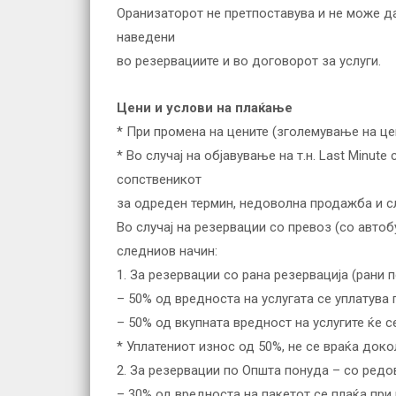
Оранизаторот не претпоставува и не може да
наведени
во резервациите и во договорот за услуги.
Цени и услови на плаќање
* При промена на цените (зголемување на це
* Во случај на објавување на т.н. Last Minu
сопственикот
за одреден термин, недоволна продажба и сл
Во случај на резервации со превоз (со автоб
следниов начин:
1. За резервации со рана резервација (рани п
– 50% од вредноста на услугата се уплатува 
– 50% од вкупната вредност на услугите ќе с
* Уплатениот износ од 50%, не се враќа док
2. За резервации по Општа понуда – со редо
– 30% од вредноста на пакетот се плаќа при 