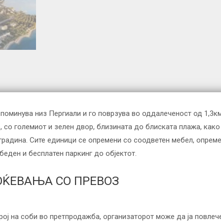
ој поминува низ Пергиали и го поврзува во оддалеченост од 1,3к
 со големиот и зелен двор, близината до блиската плажа, како 
радина. Сите единици се опремени со соодветен мебел, опремена
збеден и бесплатен паркинг до објектот.
ОЌЕВАЊА СО ПРЕВОЗ
рој на соби во претпродажба, организаторот може да ја повлеч