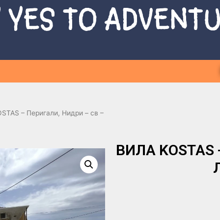
 YES TO ADVENT
STAS – Перигали, Нидри – св –
ВИЛА KOSTAS -