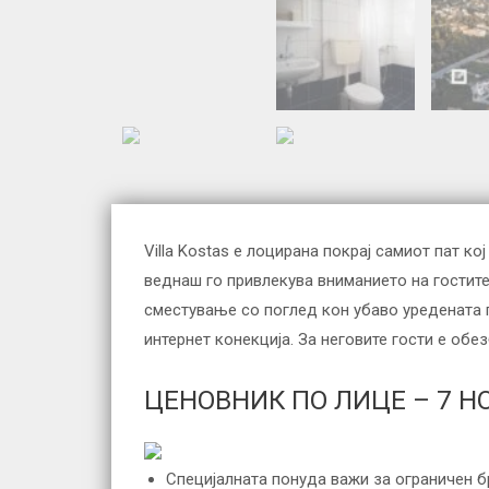
Villa Kostas е лоцирана покрај самиот пат к
веднаш го привлекува вниманието на гостите,
сместување со поглед кон убаво уредената г
интернет конекција. За неговите гости е обе
ЦЕНОВНИК ПО ЛИЦЕ – 7 Н
Специјалната понуда важи за ограничен б