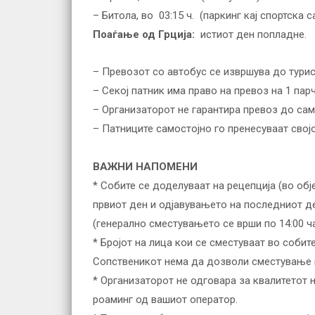
– Битола, во 03:15 ч. (паркинг кај спортска с
Поаѓање од Грција:
истиот ден попладне.
– Превозот со автобус се извршува до турис
– Секој патник има право на превоз на 1 парч
– Организаторот не гарантира превоз до сам
– Патниците самостојно го пренесуваат свој
ВАЖНИ НАПОМЕНИ
* Собите се доделуваат на рецепција (во об
првиот ден и одјавувањето на последниот де
(генерално сместувањето се врши по 14:00 ча
* Бројот на лица кои се сместуваат во собит
Сопственикот нема да дозволи сместување н
* Организаторот не одговара за квалитетот н
роаминг од вашиот оператор.