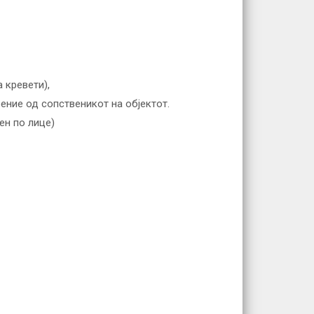
 кревети),
ение од сопственикот на објектот.
ен по лице)