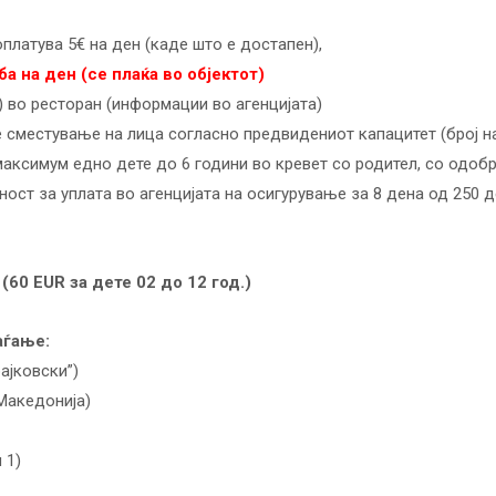
платува 5€ на ден (каде што е достапен),
ба на ден (се плаќа во објектот)
) во ресторан (информации во агенцијата)
 сместување на лица согласно предвидениот капацитет (број на
аксимум едно дете до 6 години во кревет со родител, со одобр
ст за уплата во агенцијата на осигурување за 8 дена од 250 д
(60 EUR за дете 02 до 12 год.)
аѓање:
рајковски”)
 Македонија)
 1)