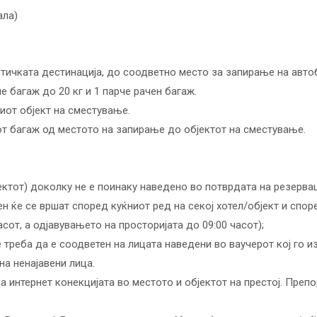
ала)
тичката дестинација, до соодветно место за запирање на авто
е багаж до 20 кг и 1 парче рачен багаж.
иот објект на сместување.
от багаж од местото на запирање до објектот на сместување.
јектот) доколку не е поинаку наведено во потврдата на резерва
н ќе се вршат според куќниот ред на секој хотел/објект и спо
сот, а одјавувањето на просторијата до 09:00 часот);
е треба да е соодветен на лицата наведени во ваучерот кој го 
а ненајавени лица.
а интернет конекцијата во местото и објектот на престој. Преп