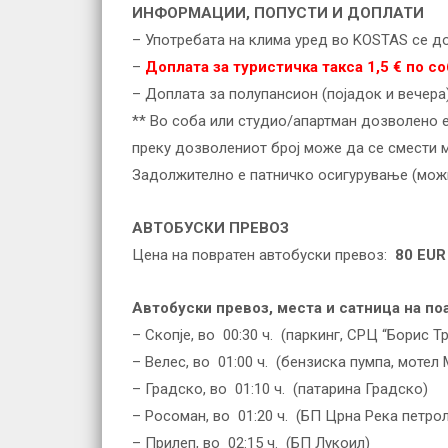
ИНФОРМАЦИИ, ПОПУСТИ И ДОПЛАТИ
– Употребата на клима уред во KOSTAS се до
–
Доплата за туристичка такса 1,5 € по со
– Доплата за полупансион (појадок и вечера
** Во соба или студио/апартман дозволено е
преку дозволениот број може да се смести м
Задолжително е патничко осигурување (можно
АВТОБУСКИ ПРЕВОЗ
Цена на повратен автобуски превоз:
80 EUR 
Автобуски превоз, места и сатница на по
– Скопје, во 00:30 ч. (паркинг, СРЦ “Борис Т
– Велес, во 01:00 ч. (бензиска пумпа, мотел
– Градско, во 01:10 ч. (патарина Градско)
– Росоман, во 01:20 ч. (БП Црна Река петрол
– Прилеп, во 02:15 ч. (БП Лукоил)