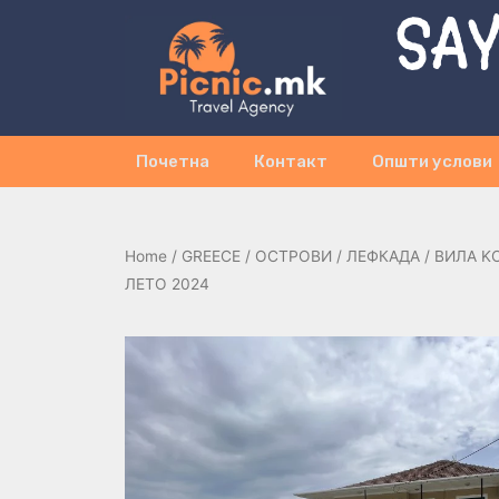
SAY
Почетна
Контакт
Општи услови
Home
/
GREECE
/
ОСТРОВИ
/
ЛЕФКАДА
/ ВИЛА KO
ЛЕТО 2024