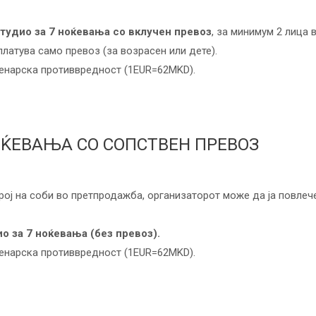
студио за 7 ноќевања со вклучен превоз
, за минимум 2 лица 
платува само превоз (за возрасен или дете).
денарска противвредност (1EUR=62MKD).
ОЌЕВАЊА СО СОПСТВЕН ПРЕВОЗ
рој на соби во претпродажба, организаторот може да ја повлеч
о за 7 ноќевања (без превоз).
денарска противвредност (1EUR=62MKD).