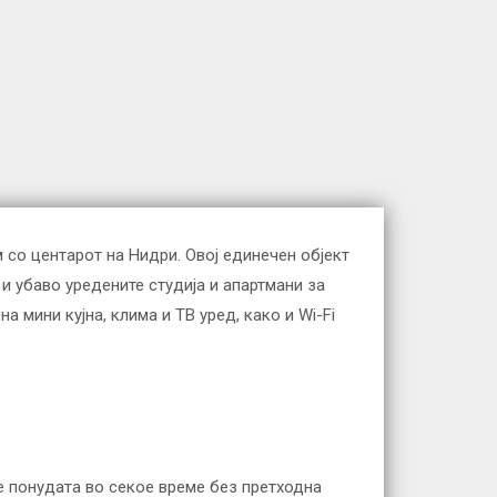
м со центарот на Нидри. Овој единечен објект
и убаво уредените студија и апартмани за
 мини кујна, клима и ТВ уред, како и Wi-Fi
е понудата во секое време без претходна