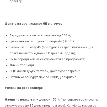
престој;
Цената на аранжманот НЕ вклучува:
Аеродромски такси во висина од 161 €;
Гранични такси – цена по лице: 44 $ (USD).
Бакшиши – околу 45 $ по турист за цело патување (се
плаќа на место, односно Израел и Јордан);
Сите оброци кои не се споменати во програмата;
Лични трошоци.
ПЦР и/или други тестови, доколку е потребно;
Патничко осигурување со КОВИД покритие
Услови за резервација:
Начин на плаќање:
– депозит 50 % (неповратен во случај на
откажување до 39 дена пред поаѓање). Копија од пасош со