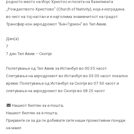
родното место на Исус Христос и посета на базиликата
,,Рождеството Христово’’ (Church of Nativity), која е изградена
во чест на тој настан и е најголема знаменитост на градот.
Трансфер кон аеродромот “Бен Гурион” во Тел Авив.
Ден(а)
7
7 ден Тел Авив – Скопје
Полетување од Тел Авив за Истанбул во 00:35 часот.
Слетување на аеродромот во Истанбул во 03:05 часот локално
време. Полетување од Истанбул за Скопје во 07:50 часот и
слетување на аеродромот во Скопје во 08:25 часот
Нашиот билтен за е-пошта;
Нашиот билтен за е-пошта;
Пријавете се за да ги добивате сите наши промотивни понуди
на маил