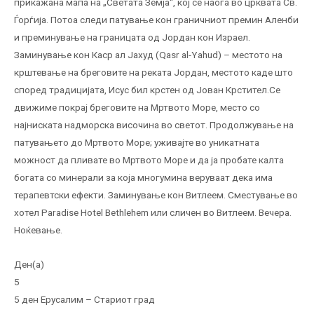
прикажана мапа на „Светата Земја“, кој се наоѓа во црквата Св.
Ѓорѓија. Потоа следи патување кон граничниот премин Аленби
и преминување на границата од Јордан кон Израел.
Заминување кон Каср ал Јахуд (Qasr al-Yahud) – местото на
крштевање на бреговите на реката Јордан, местото каде што
според традицијата, Исус бил крстен од Јован Крстител.Се
движиме покрај бреговите на Мртвото Море, место со
најниската надморска височина во светот. Продолжување на
патувањето до Мртвото Море; уживајте во уникатната
можност да пливате во Мртвото Море и да ја пробате калта
богата со минерали за која многумина веруваат дека има
терапевтски ефекти. Заминување кон Витлеем. Сместување во
хотел Paradise Hotel Bethlehem или сличен во Витлеем. Вечера.
Ноќевање.
Ден(а)
5
5 ден Ерусалим – Стариот град