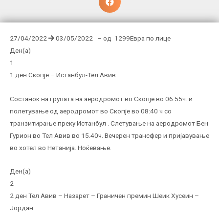
27/04/2022
03/05/2022 – од 1299Евра по лице
Ден(а)
1
1 ден Скопје – Истанбул-Тел Авив
Состанок на групата на аеродромот во Скопје во 06:55ч. и
полетување од аеродромот во Скопје во 08:40 ч со
транзитирање преку Истанбул . Слетување на аеродромот Бен
Гурион во Тел Авив во 15.40ч. Вечерен трансфер и пријавување
во хотел во Нетанија. Ноќевање.
Ден(а)
2
2 ден Тел Авив – Назарет – Граничен премин Шеик Хусеин –
Јордан