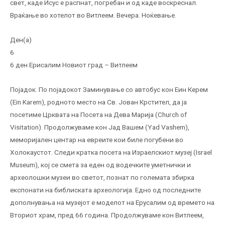
свет, каде Исус е распнат, погребан и од каде воскреснал.
Враќање во хотелот во Витлеем. Вечера. Ноќевање.
Ден(а)
6
6 ден Ерисалим Новиот град – Витлеем
Појадок. По појадокот Заминување со автобус кон Еин Керем
(Ein Karem), родното место на Св. Јован Крстител, да ја
посетиме Црквата на Посета на Дева Марија (Church of
Visitation). Продолжуваме кон Јад Вашем (Yad Vashem),
меморијален центар на евреите кои биле погубени во
Холокаустот. Следи кратка посета на Израелскиот музеј (Israel
Museum), кој се смета за еден од водечките уметнички и
археолошки музеи во светот, познат по големата збирка
експонати на библиската археологија. Едно од последните
дополнувања на музејот е моделот на Ерусалим од времето на
Вториот храм, пред 66 година. Продолжуваме кон Витлеем,