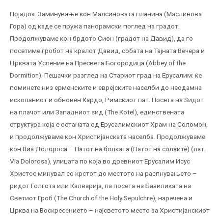
Појадок. Заминување кон Малсиновата планина (Маслинова
Гора) од каде се пружа панорамски поглед на градот.
Продолжуваме кон брдото Сион (градот на Давид), да го
посетиме гробот на кралот Давид, собата на Тајната Вечера и
Црквата Успение на Пресвета Богородица (Abbey of the
Dormition). Пешачки разглед на Стариот град на Ерусалим: ќе
поминете низ ерменските и еврејските населби до неодамна
ископаниот и обновен Кардо, Римскиот пат. Посета на Ѕидот
на плачот или Западниот ѕид (The Kotel), единствената
структура која е останата од Ерусалимскиот Храм на Соломон,
и продолжуваме кон Христијанската населба. Продолжуваме
кон Виа Долороса – Патот на болката (Патот на солзите) (лат.
Via Dolorosa), улицата по која во древниот Ерусалим Исус
Христос минувал со крстот до местото на распнувањето –
ридот Голгота или Калварија, па посета на Базиликата на
Светиот Гроб (The Church of the Holy Sepulchre), наречена и
Црква на Воскресението – најсветото место за Христијанскиот