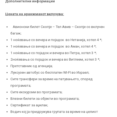
Дополнителни информации
Цената на аранжманот вклучува:
Авионски билет Скопје – Тел Авив – Скопје со вклучен
багаж;
1 ноќевањe со вечера и појадок во Нетанија, хотел 4 *;
1 ноќевањe со вечера и појадок во Аман, хотел 4 *;
1 ноќевање со појадок и вечера во Петра, хотел 3 *;
2ноќевања со појадок и вечера во Витлеем, хотел 3 *;
Претставник од агенција;
Луксузен автобус со бесплатен WI-FI во Израел;
Сите трансфери за време на патувањето, според
програмата;
Сите екскурзии во програмата;
Влезни билети за објекти во програмата;
Сертификат за аџилак;
Водич кој ја придружува групата за време на целиот