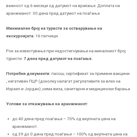
важност од 6 месеци од датумот на враќање. Доплата на
аранжманот 30 дена пред датумот на поаѓање.
Минимален број на туристи за остварување на
екскурзијата:
16 патници.
Рок за известување при недостигнување на миналниот број
туристи:
7 дена пред датумот на поаѓање.
Потребни документи:
пасош; сертификат за примени вакцини
, негативен ПЦР (доколку налагат регулативите за влез на
Израел и Јордан) ,нема виза, санитарни и медицински барања.
Услови за откажување на аранжманот:
до 40 дена пред поаѓање – 70% од вкупната цена на
аранжманот.
од 39 до 0 дена пред поаѓање – 100% од вкупната цена на