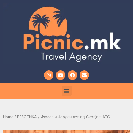
Home
/
ЕГЗОТИКА
/ Израел и Јордан лет од Скопје – АТС