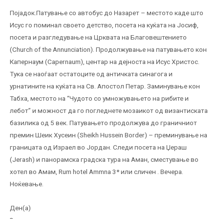
Појадок.Патување со автобус до Назарет – местото каде што
Исус го поминал своето детство, посета на куќата на Јосиф,
посета и разгледување на Црквата на Благовештението
(Church of the Annunciation). Продолжување на патувањето кон
Капернаум (Capernaum), центар на дејноста на Исус Христос.
Тука се наоѓаат остатоците од античката синагога и
урнатините на куќата на Св. Апостол Петар. Заминување кон
Табха, местото на “Чудото со умножувањето на рибите и
лебот” и можност да го погледнете мозаикот од византиската
базилика од 5 век. Патувањето продолжува до граничниот
премин Шеик Хусеин (Sheikh Hussein Border) – преминување на
границата од Израел во Јордан. Следи посета на Џераш
(Jerash) и панорамска градска тура на Аман, сместување во
хотел во Амам, Rum hotel Ammna 3* или сличен . Вечера.
Ноќевање.
Ден(а)