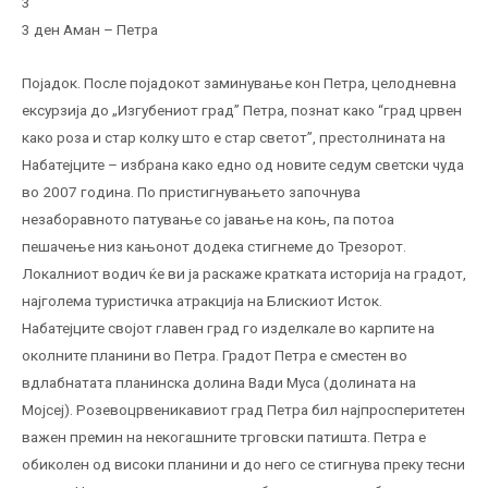
3
3 ден Аман – Петра
Појадок. После појадокот заминување кон Петра, целодневна
ексурзија до „Изгубениот град” Петра, познат како “град црвен
како роза и стар колку што е стар светот”, престолнината на
Набатејците – избрана како едно од новите седум светски чуда
во 2007 година. По пристигнувањето започнува
незаборавното патување со јавање на коњ, па потоа
пешачење низ кањонот додека стигнеме до Трезорот.
Локалниот водич ќе ви ја раскаже кратката историја на градот,
најголема туристичка атракција на Блискиот Исток.
Набатејците својот главен град го изделкале во карпите на
околните планини во Петра. Градот Петра е сместен во
вдлабнатата планинска долина Вади Муса (долината на
Мојсеј). Розевоцрвеникавиот град Петра бил најпросперитетен
важен премин на некогашните трговски патишта. Петра е
обиколен од високи планини и до него се стигнува преку тесни