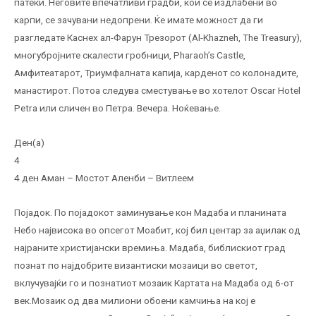
патеки. Неговите впечатливи градби, кои се издлабени во
карпи, се зачувани недопрени. Ќе имате можност да ги
разгледате Каснех ал-Фарун Трезорот (Al-Khazneh, The Treasury),
многубројните скалести гробници, Pharaoh’s Castle,
Амфитеатарот, Триумфалната капија, карденот со колонадите,
манастирот. Потоа следува сместување во хотелот Oscar Hotel
Petra или сличен во Петра. Вечера. Ноќевање.
Ден(а)
4
4 ден Аман – Мостот Аленби – Витлеем
Појадок. По појадокот заминување кон Мадаба и планината
Небо највисока во опсегот Моабит, кој бил центар за аџилак од
најраните христијански времиња. Мадаба, библискиот град
познат по најдобрите византиски мозаици во светот,
вклучувајќи го и познатиот мозаик Картата на Мадаба од 6-от
век.Мозаик од два милиони обоени камчиња на кој е