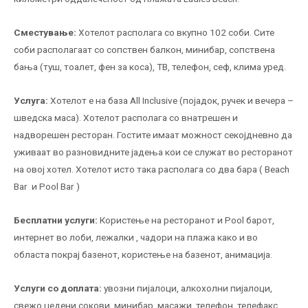
Сместување:
Хотелот располага со вкупно 102 соби. Сите
соби располагаат со сопствен балкон, минибар, сопствена
бања (туш, тоалет, фен за коса), ТВ, телефон, сеф, клима уред.
Услуга:
Хотелот е на база All Inclusive (појадок, ручек и вечера –
шведска маса). Хотелот располага со внатрешен и
надворешен ресторан. Гостите имаат можност секојдневно да
уживаат во разновидните јадења кои се служат во ресторанот
на овој хотел. Хотелот исто така располага со два бара ( Beach
Bar
и Pool Bar )
Бесплатни услуги:
Користење на ресторанот и Pool барот,
интернет во лоби, лежалки , чадори на плажа како и во
областа покрај базенот, користење на базенот, анимација.
Услуги со доплата:
увозни пијалоци, алкохолни пијалоци,
свежо цедени сокови, минибар, масажи, телефон, телефакс,