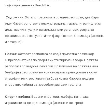
сеф, користење на Beach Bar.
Содржини:
Хотелот располага со еден ресторан, два бара,
еден базен, сопствена плажа, градина, тераса,
игралиште за
деца, паркинг, услуги на медицински установи, услуга за
организирање на туристички факултативи, анимација (дневна
и вечерна).
Плажа:
Хотелот располага со своја приватна плажа која
е
препознатлива по својата чиста тиркизна вода. Плажата
располага со чадори, лежалки. Во близина на плажата има
безбројни ресторани во кои се служат превкусните турски
специјалитети, ресторани за брза храна, барови, водени
споротви, кабини за пресоблекување и тоалети.
Спорт и забава
: Водени спортови,
одбојка на плажа,
игралиште за деца, анимација (дневна и вечерна).