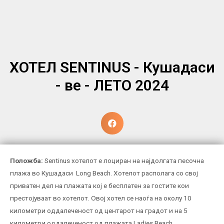
ХОТЕЛ SENTINUS - Кушадаси
- ве - ЛЕТО 2024
Положба:
Sentinus хотелот е лоциран на најдолгата песочна
плажа во Кушадаси
Long Beach. Хотелот располага со свој
приватен дел на плажата кој е бесплатен за гостите кои
престојуваат во хотелот. Овој хотел се наоѓа на околу 10
километри оддалеченост од центарот на градот и на 5
километри оддалеченост од плажата Ladies Beach.