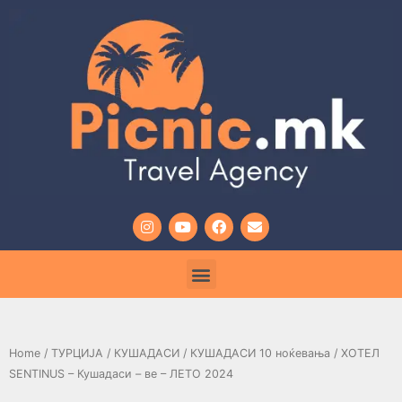
Home
/
ТУРЦИЈА
/
КУШАДАСИ
/
КУШАДАСИ 10 ноќевања
/ ХОТЕЛ
SENTINUS – Кушадаси – ве – ЛЕТО 2024