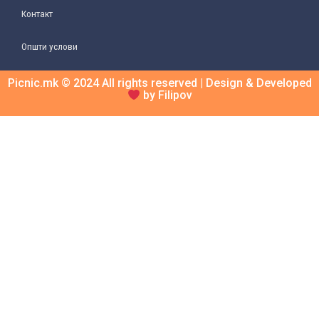
Контакт
Општи услови
Picnic.mk © 2024 All rights reserved | Design & Developed
by Filipov