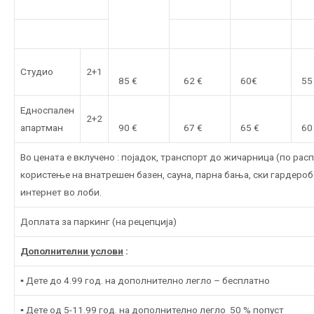
Студио
2+1
85 €
62 €
60€
55
Едноспален
2+2
апартман
90 €
67 €
65 €
60
Во цената е вклучено : појадок, транспорт до жичарница (по рас
користење на внатрешен базен, сауна, парна бања, ски гардероб
интернет во лоби.
Доплата за паркинг (на рецепција)
Дополнителни услови
:
▪ Дете до 4.99 год. на дополнително легло – бесплатно
▪ Дете од 5-11.99 год. на дополнително легло 50 % попуст