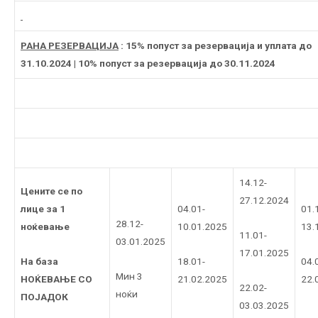
РАНА РЕЗЕРВАЦИЈА
: 15% попуст за резервација и уплата до
31.10.2024 | 10% попуст за резервација до 30.11.2024
14.12-
Цените се по
27.12.2024
лице за 1
04.01-
01.
28.12-
ноќевање
10.01.2025
13.
11.01-
03.01.2025
17.01.2025
На база
18.01-
04.
Мин 3
НОЌЕВАЊЕ СО
21.02.2025
22.
22.02-
ноќи
ПОЈАДОК
03.03.2025