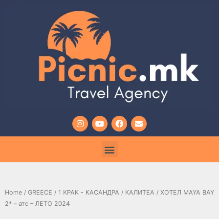
Home
/
GREECE
/
1 КРАК - КАСАНДРА
/
КАЛИТЕА
/ ХОТЕЛ MAYA BAY
2* – атс – ЛЕТО 2024