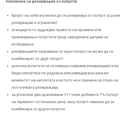
Напомена за резервации со попусти:
бројот на соби кој може да се резервира со попуст за рани
резервации е ограничен!
агенцијата го задржува правото на промена или
прекинување попустите пред наведените датуми на
истекување.
резервациите направени со еден попуст не може да се
комбинират со друг попуст!
доколку уплатата не се изврши навреме резервацијата ќе
биде наплатена по редовна или ревидирана цена во
моментот на наплатата и истото не е причина за отказ на
постоечката резервација.
за уплатени два аранжмани 7+7 ноќи добивате 7% попсут
на терминот со пониска цена, овој попуст неможе да се
комбинира со други попусти.