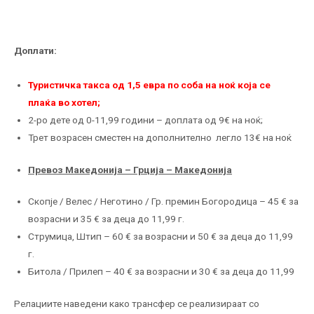
Доплати:
Туристичка такса од 1,5 евра по соба на ноќ која се
плаќа во хотел;
2-ро дете од 0-11,99 години – доплата од 9€ на ноќ;
Трет возрасен сместен на дополнително легло 13€ на ноќ
Превоз Македонија – Грција – Македонија
Скопје / Велес / Неготино / Гр. премин Богородица – 45 € за
возрасни и 35 € за деца до 11,99 г.
Струмица, Штип – 60 € за возрасни и 50 € за деца до 11,99
г.
Битола / Прилеп – 40 € за возрасни и 30 € за деца до 11,99
Релациите наведени како трансфер се реализираат со