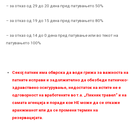
– за отказ од 29 до 20 дена пред патувањето 50%
– за отказ од 19 до 15 дена пред патувањето 80%
– за отказ од 14 до 0 дена пред патување или во текот на
патувањето 100%
Секој патник има обврска да води грижа за важноста на
патните исправи и задолжително да обезбеди патничко-
здравствено осигурување, недостаток на истите не е
одговорност на вработените во т.а. „Пикник травел“ и на
самата агенција и поради кои НЕ можe да се откаже
аранжманот или да се промени термин на
резервацијата.