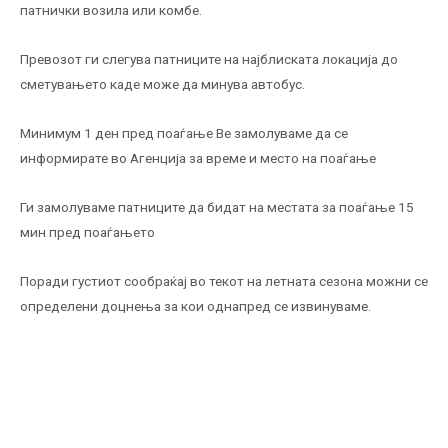
патнички возила или комбe.
Превозот ги слегува патниците на најблиската локација до
сметувањето каде може да минува автобус.
Минимум 1 ден пред поаѓање Ве замолуваме да се
информирате во Агенција за време и место на поаѓање
Ги замолуваме патниците да бидат на местата за поаѓање 15
мин пред поаѓањето
Поради густиот сообраќај во текот на летната сезона можни се
определени доцнења за кои однапред се извинуваме.