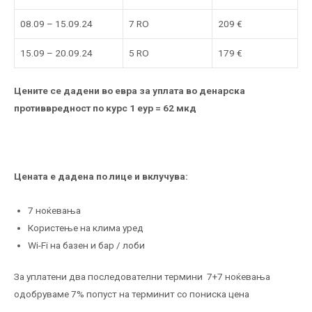
08.09 – 15.09.24
7 RO
209 €
15.09 – 20.09.24
5 RO
179 €
Цените се дадени во евра за уплата во денарска
противвредност по курс 1 еур = 62 мкд
Цената е дадена по лице и вклучува:
7 ноќевања
Користење на клима уред
Wi-Fi на базен и бар / лоби
За уплатени два последователни термини 7+7 ноќевања
одобруваме 7% попуст на терминит со пониска цена