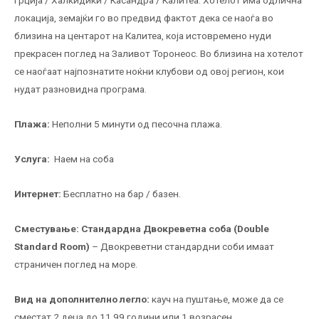
Грција / Халкидики / Касандра / Калитеа. Хотелот има одлична
локација, земајќи го во предвид фактот дека се наоѓа во
близина на центарот на Калитеа, која истовремено нуди
прекрасен поглед на Заливот Торонеос. Во близина на хотелот
се наоѓаат најпознатите ноќни клубови од овој регион, кои
нудат разновидна програма.
Плажа:
Неполни 5 минути од песочна плажа.
Услуга:
Наем на соба
Интернет:
Бесплатно на бар / базен.
Сместување:
Стандардна Двокреветна соба (Double
Standard Room)
– Двокреветни стандардни соби имаат
страничен поглед на море.
Вид на дополнително легло:
кауч на пуштање, може да се
сместат 2 деца до 11.99 години или 1 возрасен.