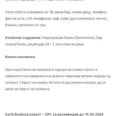
Сите соби се опремени со ТВ, мини бар, клима уред, телефон,
фен за коса, LCD телефизор, сеф, софа (дополнително легло),
балкон, купатило со туш.
Хотелски содржини:
Надворешен базен (бесплатно), бар
покрај базен, рецепција 24 / 7, игротека за деца
Важна напомена:
При користење на лежалки и чадори на плажа строго е
забрането консумирање на храна и пијалоци купени надвор од
хотелот / барот на плажа. Истите се достапни и можат да се
купат во барот на плажата.
Early Booking
попуст – 20% за резервации до 15.02.2024