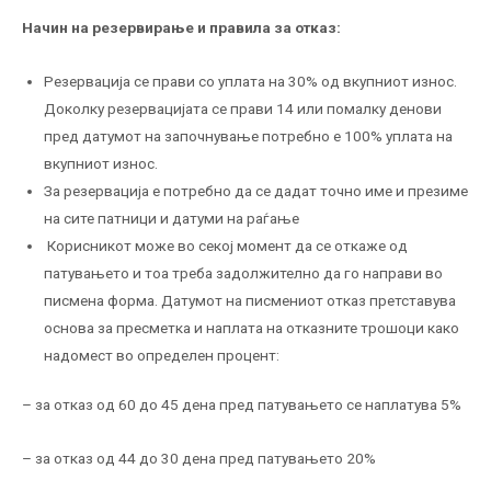
Начин на резервирање и правила за отказ
:
Резервација се прави со уплата на 30% од вкупниот износ.
Доколку резервацијата се прави 14 или помалку денови
пред датумот на започнување потребно е 100% уплата на
вкупниот износ.
За резервација е потребно да се дадат точно име и презиме
на сите патници и датуми на раѓање
Корисникот може во секој момент да се откаже од
патувањето и тоа треба задолжително да го направи во
писмена форма. Датумот на писмениот отказ претставува
основа за пресметка и наплата на отказните трошоци како
надомест во определен процент:
– за отказ од 60 до 45 дена пред патувањето се наплатува 5%
– за отказ од 44 до 30 дена пред патувањето 20%