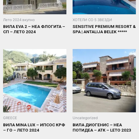
Лето 2024 вкупно
ХОТЕЛИ СО 5 ЗВЕЗДИ
ВИЛА EVA 2 – НЕА ФЛОГИТА –
SENSITIVE PREMIUM RESORT &
СП – ЛЕТО 2024
SPA | ANTALIJA BELEK *****
GREECE
Uncategorized
ВИЛА MINA LUX – ИПСОС КРФ
ВИЛА ДИОГЕНИС – НЕА
– ГО – ЛЕТО 2024
ПОТИДЕА – АТК – LETO 2023