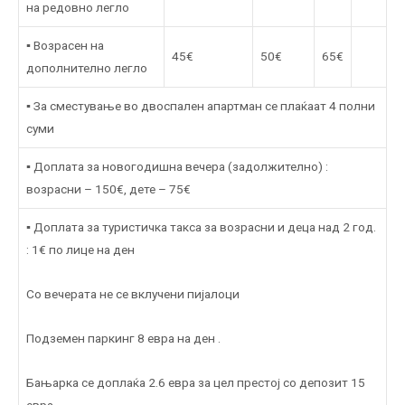
на редовно легло
▪ Возрасен на
45€
50€
65€
дополнително легло
▪ За сместување во двоспален апартман се плаќаат 4 полни
суми
▪ Доплата за новогодишна вечера (задолжително) :
возрасни – 150€, дете – 75€
▪ Доплата за туристичка такса за возрасни и деца над 2 год.
: 1€ по лице на ден
Со вечерата не се вклучени пијалоци
Подземен паркинг 8 евра на ден .
Бањарка се доплаќа 2.6 евра за цел престој со депозит 15
евра