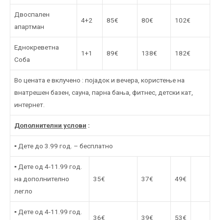
Двоспален
4+2
85€
80€
102€
апартман
Еднокреветна
1+1
89€
138€
182€
Соба
Во цената е вклучено : појадок и вечера, користење на
внатрешен базен, сауна, парна бања, фитнес, детски кат,
интернет.
Дополнителни услови
:
▪ Дете до 3.99 год. – бесплатно
▪ Дете од 4-11.99 год.
на дополнително
35€
37€
49€
легло
▪ Дете од 4-11.99 год.
36€
39€
53€