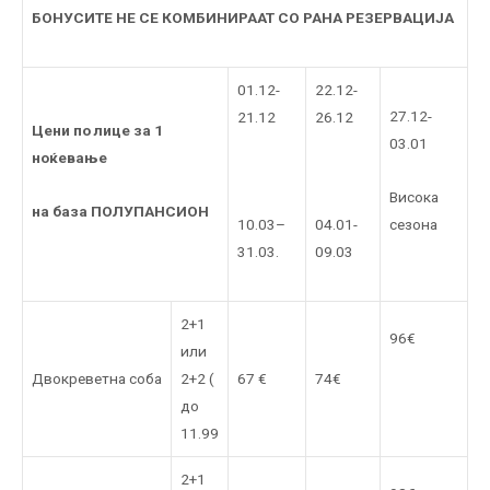
БОНУСИТЕ НЕ СЕ КОМБИНИРААТ СО РАНА РЕЗЕРВАЦИЈА
01.12-
22.12-
27.12-
21.12
26.12
Цени по лице за 1
03.01
ноќевање
Висока
на база ПОЛУПАНСИОН
10.03–
04.01-
сезона
31.03.
09.03
2+1
96€
или
Двокреветна соба
2+2 (
67 €
74€
до
11.99
2+1