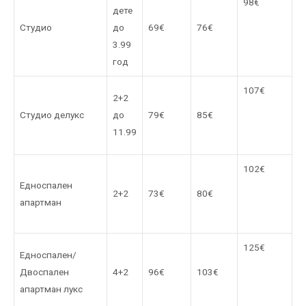
98€
дете
Студио
до
69€
76€
3.99
год
107€
2+2
Студио делукс
до
79€
85€
11.99
102€
Едноспален
2+2
73€
80€
апартман
125€
Едноспален/
Двоспален
4+2
96€
103€
апартман лукс