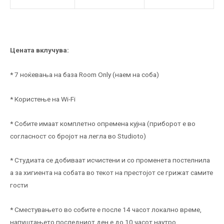
Цената вклучува:
* 7 ноќевања на база Room Only (наем на соба)
* Користење на Wi-Fi
* Собите имаат комплетно опремена кујна (приборот е во
согласност со бројот на легла во Studioto)
* Студиата се добиваат исчистени и со променета постелнила
а за хигиента на собата во текот на престојот се грижат самите
гости
* Сместувањето во собите е после 14 часот локално време,
напуштањето последниот ден е до 10 часот наутро