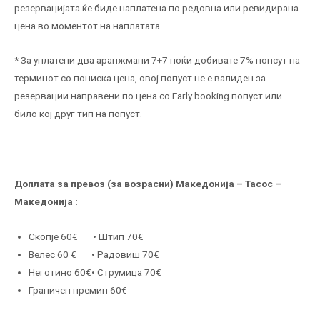
резервацијата ќе биде наплатена по редовна или ревидирана
цена во моментот на наплатата.
* За уплатени два аранжмани 7+7 ноќи добивате 7% попсут на
терминот со пониска цена, овој попуст не е валиден за
резервации направени по цена со Early booking попуст или
било кој друг тип на попуст.
Доплата за превоз (за возрасни) Македонија – Тасос –
Македонија :
Скопје 60€ • Штип 70€
Велес 60 € • Радовиш 70€
Неготино 60€• Струмица 70€
Граничен премин 60€