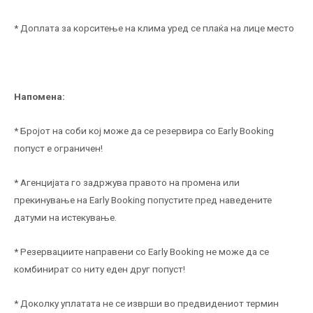
* Доплата за корситење на клима уред се плаќа на лице место
Напомена:
* Бројот на соби кој може да се резервира со Early Booking
попуст е ограничен!
* Агенцијата го задржува правото на промена или
прекинување на Early Booking попустите пред наведените
датуми на истекување.
* Резервациите направени со Early Booking не може да се
комбинират со ниту еден друг попуст!
* Доколку уплатата не се изврши во предвидениот термин