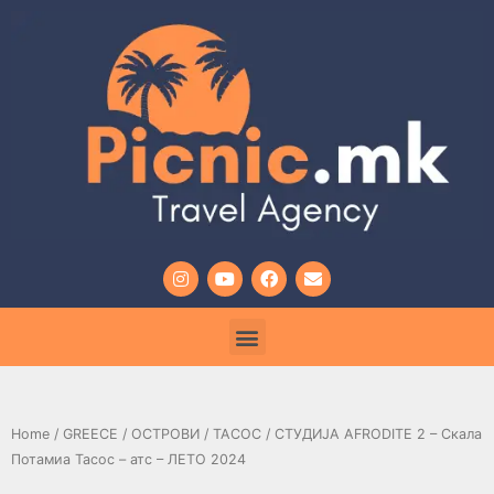
Home
/
GREECE
/
ОСТРОВИ
/
ТАСОС
/ СТУДИЈА AFRODITE 2 – Скала
Потамиа Тасос – атс – ЛЕТО 2024