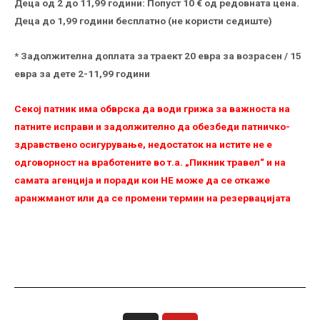
Деца од 2 до 11,99 години: Попуст 10 € од редовната цена.
Деца до 1,99 години бесплатно (не користи седиште)
* Задолжителна доплата за траект 20 евра за возрасен / 15
евра за дете 2-11,99 години
Секој патник има обврска да води грижа за важноста на
патните исправи и задолжително да обезбеди патничко-
здравствено осигурување, недостаток на истите не е
одговорност на вработените во т.а. „Пикник травел“ и на
самата агенција и поради кои НЕ можe да се откаже
аранжманот или да се промени термин на резервацијата