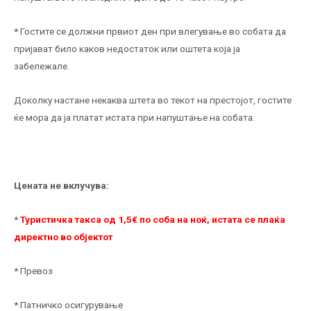
* Гостите се должни првиот ден при влегување во собата да
пријават било каков недостаток или оштета која ја
забележале.
Доколку настане некаква штета во текот на престојот, гостите
ќе мора да ја платат истата при напуштање на собата.
Цената не вклучува:
*
Туристичка такса од 1,5€ по соба на ноќ, истата се плаќа
директно во објектот
* Превоз
* Патничко осигурување