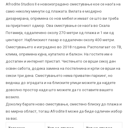
Afrodite Studios II е новоизградено сместување кое се наоѓа на
само неколку минути од плажата. Вилата е модерно
дизајнирана, опремена со нов мебел и имаат се што ви треба
за пријатниот одмор. Ова сместување се наоѓа во Скала
Потамија, оддалечено околу 270 метри од плажа и 1 км од
центарот. Најблискиот пазар е оддалечен околу 400 метри.
Сместувањето е изградено во 2018 година. Располагаат со ТВ,
клима, опремена кујна, купатило и балкон. На гостите им е
достапен и интернет пристап. Чистењето се врши секој ден
освен сабота, додека замена на постелнина и крпи се врши на
секои три дена. Сместувањето нема приватен паркинг, но
веднаш до зградата и на блиските улици можете да најдете
доволно простор каде што можете да го оставите вашето
возило.
Доколку барате ново сместување, сместено блиску до плажа и
во мирна област, тогаш Afrodite II може да биде одличен избор
за вас.
Термини
Тип на студио
Тип на студио