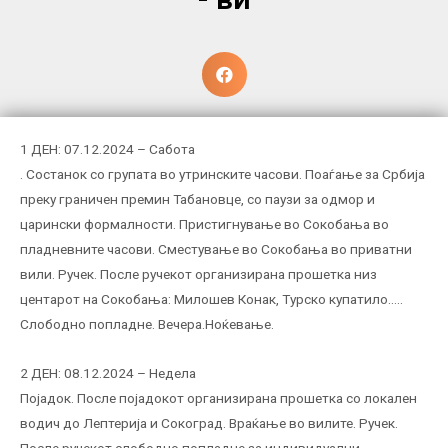
1 ДЕН: 07.12.2024 – Сабота
. Состанок со групата во утринските часови. Поаѓање за Србија
преку граничен премин Табановце, со паузи за одмор и
царински формалности. Пристигнување во Сокобања во
пладневните часови. Сместување во Сокобања во приватни
вили. Ручек. После ручекот организирана прошетка низ
центарот на Сокобања: Милошев Конак, Турско купатило…..
Слободно попладне. Вечера.Ноќевање.
2 ДЕН: 08.12.2024 – Недела
Појадок. После појадокот организирана прошетка со локален
водич до Лептерија и Сокоград. Враќање во вилите. Ручек.
После ручекот слободно попладне за индивидуални