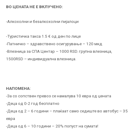
ВО ЦЕНАТА НЕ Е ВКЛУЧЕНО:
-Алкохолни и безалкохолни пијалоци
-Туристичка такса 1.5 € од ден по лице
-Патничко – здравствено осигурување – 120 мкд.
-Влезница за СПА Центар – 1000 RSD. групна влезница,
1500RSD – индивидуална влезница.
НАПОМЕНА:
-За со сопствен превоз се намалува 10 евра од цената
-Деца од 0-2 год бесплатно
-Деца од 2 – 6 години – плаќаат само седиште во автобус – 35
евра
-Деца од 6 – 10 години – 20% попуст на сумата!