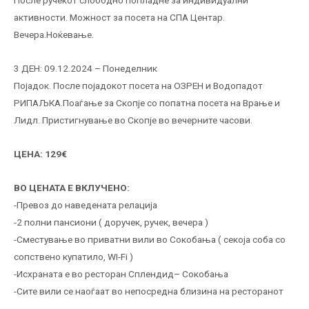
активности. Можност за посета на СПА Центар.
Вечера.Ноќевање.
3 ДЕН: 09.12.2024 – Понеделник
Појадок. После појадокот посета на ОЗРЕН и Водопадот
РИПАЉКА.Поаѓање за Скопје со попатна посета на Врање и
Лидл. Пристигнување во Скопје во вечерните часови.
ЦЕНА: 129€
ВО ЦЕНАТА Е ВКЛУЧЕНО:
-Превоз до наведената релација
-2 полни пансиони ( доручек, ручек, вечера )
-Сместување во приватни вили во Сокобања ( секоја соба со
сопствено купатило, WI-Fi )
-Исхраната е во ресторан Сплендид– Сокобања
-Сите вили се наоѓаат во непосредна близина на ресторанот