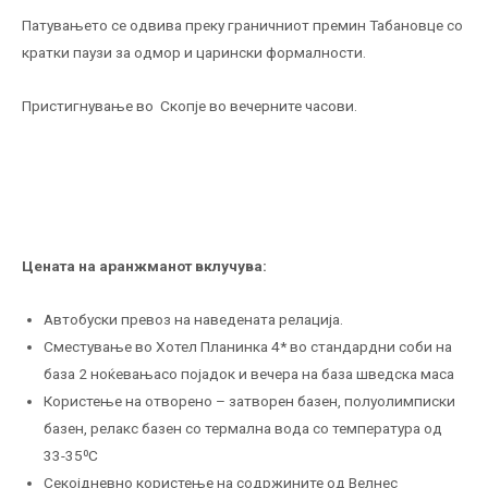
Патувањето се одвива преку граничниот премин Табановце со
кратки паузи за одмор и царински формалности.
Пристигнување во Скопје во вечерните часови.
Цената на аранжманот вклучува:
Автобуски превоз на наведената релација.
Сместување во Хотел Планинка 4* во стандардни соби на
база 2 ноќевањасо појадок и вечера на база шведска маса
Користење на отворено – затворен базен, полуолимписки
базен, релакс базен со термална вода со температура од
33-35⁰C
Секојдневно користење на содржините од Велнес