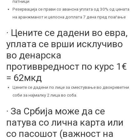
патници
Резервација се прави со авансна уплата од 30% од цената
на аранжманот и целосна доплата 7 дена пред поаѓање
· Цените се дадени во евра,
уплата се врши исклучиво
во денарска
противвредност по курс 1€
= 62мкд
Цените се дадени по лице за сместување во двокреветни
соби за најмалку 2 лица во соба.
· За Србија може да се
патува со лична карта или
со пасошот (важност на