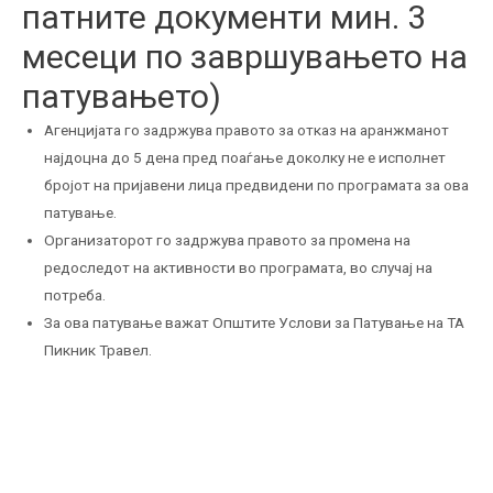
патните документи мин. 3
месеци по завршувањето на
патувањето)
Агенцијата го задржува правото за отказ на аранжманот
најдоцна до 5 дена пред поаѓање доколку не е исполнет
бројот на пријавени лица предвидени по програмата за ова
патување.
Организаторот го задржува правото за промена на
редоследот на активности во програмата, во случај на
потреба.
За ова патување важат Општите Услови за Патување на ТА
Пикник Травел.