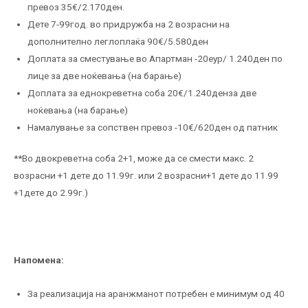
превоз 35€/2.170ден.
Дете 7-99год. во придружба на 2 возрасни на
дополнително леглоплаќа 90€/5.580ден
Доплата за сместување во Апартман -20еур/ 1.240ден по
лице за две ноќевања (на барање)
Доплата за еднокреветна соба 20€/1.240денза две
ноќевања (на барање)
Намалување за сопствен превоз -10€/620ден од патник
**Во двокреветна соба 2+1, може да се смести макс. 2
возрасни +1 дете до 11.99г. или 2 возрасни+1 дете до 11.99
+1дете до 2.99г.)
Напомена:
За реализација на аранжманот потребен е минимум од 40