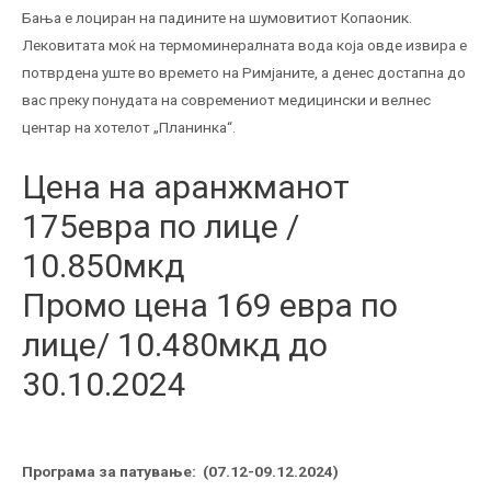
Бања е лоциран на падините на шумовитиот Копаоник.
Лековитата моќ на термоминералната вода која овде извира е
потврдена уште во времето на Римјаните, а денес достапна до
вас преку понудата на современиот медицински и велнес
центар на хотелот „Планинка“.
Цена на аранжманот
175евра по лице /
10.850мкд
Промо цена 169 евра по
лице/ 10.480мкд до
30.10.2024
Програма за патување:
(
07.12-09.12.2024
)