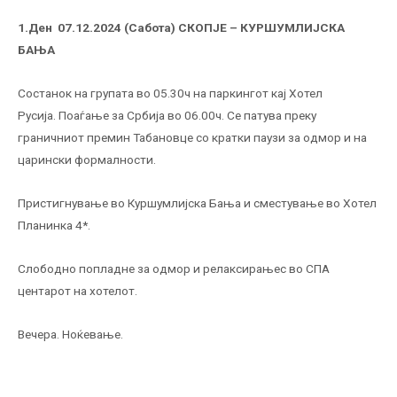
1.Ден
07.12.
2024 (
Сабота
)
СКОПЈЕ – КУРШУМЛИ
Ј
СКА
БАЊА
Состанок на групата во 05.30ч на паркингот кај Хотел
Русија. Поаѓање за Србија во 06.00ч. Се патува преку
граничниот премин Табановце со кратки паузи за одмор и на
царински формалности.
Пристигнување во Куршумлијска Бања и сместување во Хотел
Планинка 4*.
Слободно попладне за одмор и релаксирањес во СПА
центарот на хотелот.
Вечера. Ноќевање.