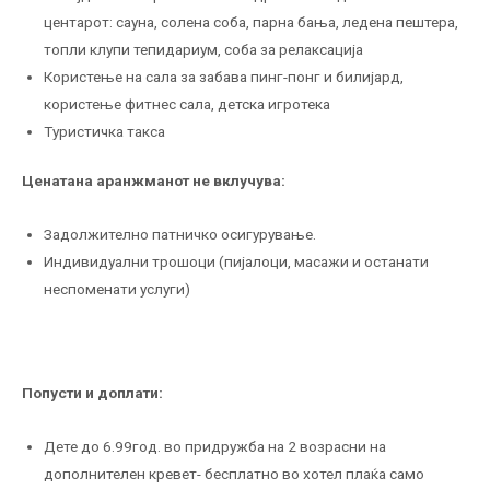
центарот: сауна, солена соба, парна бања, ледена пештера,
топли клупи тепидариум, соба за релаксација
Користење на сала за забава пинг-понг и билијард,
користење фитнес сала, детска игротека
Туристичка такса
Ценатана аранжманот не вклучува:
Задолжително патничко осигурување.
Индивидуални трошоци (пијалоци, масажи и останати
неспоменати услуги)
Попусти
и доплати
:
Дете до 6.99год. во придружба на 2 возрасни на
дополнителен кревет- бесплатно во хотел плаќа само