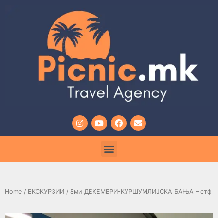
Home
/
ЕКСКУРЗИИ
/ 8ми ДЕКЕМВРИ-КУРШУМЛИЈСКА БАЊА – стф