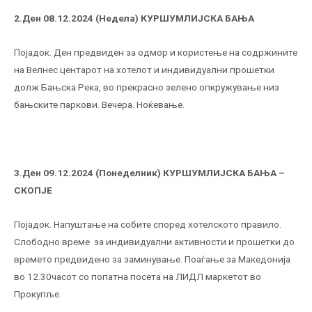
2.Ден 08.12
.2024
(
Недела
)
КУРШУМЛИ
Ј
СКА БАЊА
Појадок. Ден предвиден за одмор и користење на содржините
на Велнес центарот на хотелот и индивидуални прошетки
долж Бањска Река, во прекрасно зелено опкружување низ
бањските паркови. Вечера. Ноќевање.
3.Ден 09.12.2024 (
Понеделник
)
КУРШУМЛИ
Ј
СКА БАЊА –
СКОПЈЕ
Појадок. Напуштање на собите според хотелското правило.
Слободно време за индивидуални активности и прошетки до
времето предвидено за заминување. Поаѓање за Македонија
во 12.30часот со попатна посета на ЛИДЛ маркетот во
Прокупље.