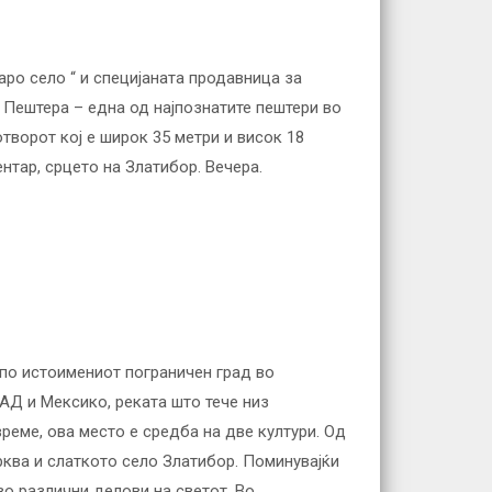
аро село “ и специјаната продавница за
а Пештера – една од најпознатите пештери во
отворот кој е широк 35 метри и висок 18
нтар, срцето на Златибор. Вечера.
 по истоимениот пограничен град во
АД и Мексико, реката што тече низ
реме, ова место e средба на две култури. Од
црква и слаткото село Златибор. Поминувајќи
во различни делови на светот. Во