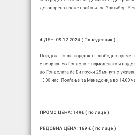
договорено време враќање за Златибор. Веч
4 ДЕН: 09.12.2024 (
Понеделник
)
Појадок. После појадокот слободно време за
е поврзан со Гондола – најмодената и најдо
во Гондолата ќе Ви пружи 25 минутно ужива
13.30 час. Поаѓање за Македонија во 14.00 ч
ПРОМО ЦЕНА
: 149€ ( по лице )
РЕДОВНА ЦЕНА: 169 € ( по лице )