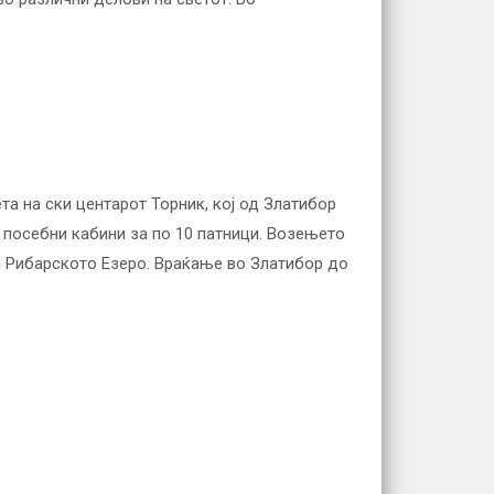
а на ски центарот Торник, кој од Златибор
2 посебни кабини за по 10 патници. Возењето
и Рибарското Езеро. Враќање во Златибор до