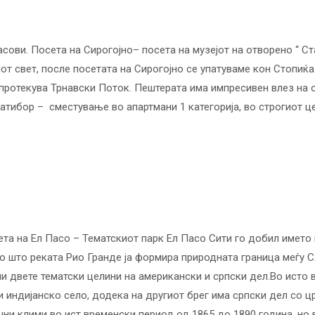
сови. Посета на Сирогојно– посета на музејот на отворено “ Ст
иот свет, после посетата на Сирогојно се упатуваме кон Стопиќ
а протекува Трнавски Поток. Пештерата има импресивен влез на 
атибор – сместување во апартмани 1 категорија, во строгиот це
та на Ел Пасо – Тематскиот парк Ел Пасо Сити го добил името
 што реката Рио Гранде ја формира природната граница меѓу С
и двете тематски целини на американски и српски дел.Во исто в
 и индијанско село, додека на другиот брег има српски дел со 
чни клими во ист временски период од 1865 до 1890 година, но 