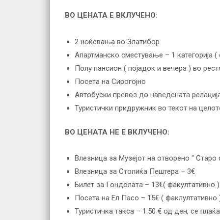
ВО ЦЕНАТА Е ВКЛУЧЕНО:
2 ноќевања во Златибор
Апартманско сместување – 1 категорија ( 
Полу пансион ( појадок и вечера ) во рес
Посета на Сирогојно
Автобуски превоз до наведената релациј
Туристички придружник во текот на целот
ВО ЦЕНАТА НЕ Е ВКЛУЧЕНО:
Влезница за Музејот на отворено “ Старо с
Влезница за Стопиќа Пештера – 3€
Билет за Гондолата – 13€( факултативно )
Посета на Ел Пасо – 15€ ( факлултативно 
Туристичка такса – 1.50 € од ден, се плаќ