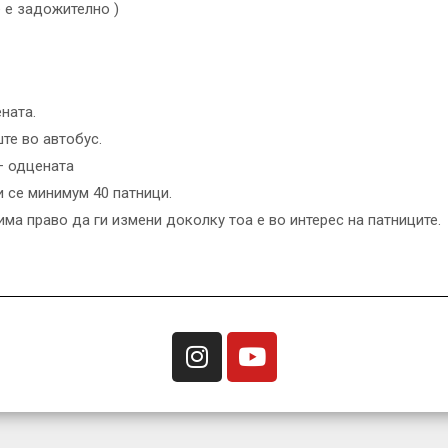
 е задожително )
ната.
ште во автобус.
– одцената
и се минимум 40 патници.
ма право да ги измени доколку тоа е во интерес на патниците.