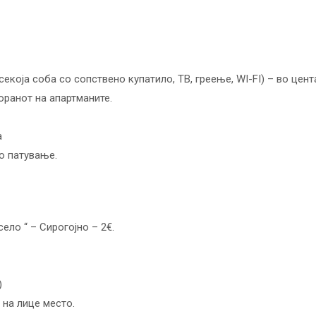
секоја соба со сопствено купатило, ТВ, греење, WI-FI) – во цен
торанот на апартманите.
а
о патување.
ело “ – Сирогојно – 2€.
)
а на лице место.