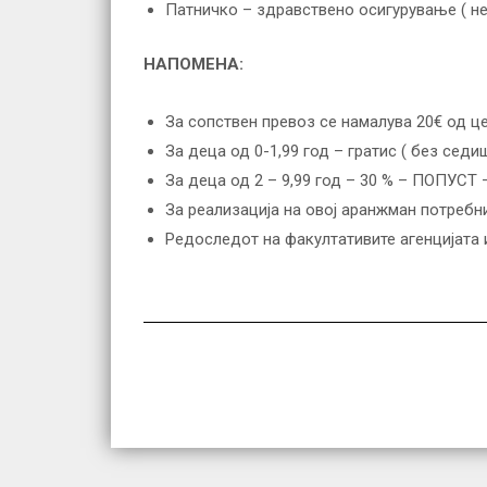
Патничко – здравствено осигурување ( не
НАПОМЕНА:
За сопствен превоз се намалува 20€ од це
За деца од 0-1,99 год – гратис ( без седи
За деца од 2 – 9,99 год – 30 % – ПОПУСТ 
За реализација на овој аранжман потребн
Редоследот на факултативите агенцијата и