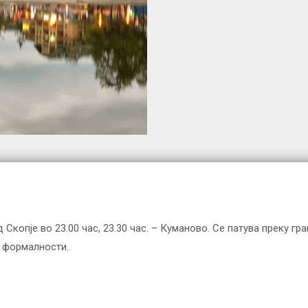
д Скопје во 23.00 час, 23.30 час. – Куманово. Се патува преку г
и формалности.