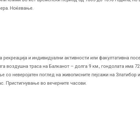
ера. Ноќевање.
 рекреација и индивидуални активности или факултативна посет
лга воздушна траса на Балканот – долга 9 км., гондолата има 7
ње со неверојатен поглед на живописните пејсажи на Златибор 
ас. Пристигнување во вечерните часови.