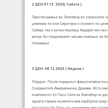
2 ДЕН:
07.12
.2024(
Сабота
)
Пристигнување во Златибор во утринските ча
џемпери, по кои Сирогојно е познато по цел
Србија, таа е речна пештера, бидејќи низ не
метри. Во пладневните часови поаѓање за Зл
Ноќевање.
3 ДЕН: 08.12.2024 (
Недела
)
Појадок. После појадокот факултативна посе
Соединетите Американски Држави. Исто како
комплексот Ел Пасо Сити на Златибор ги дел
едната страна на реката има каубојски град
низ градот Ел Пасо, ќе доживеете две разли