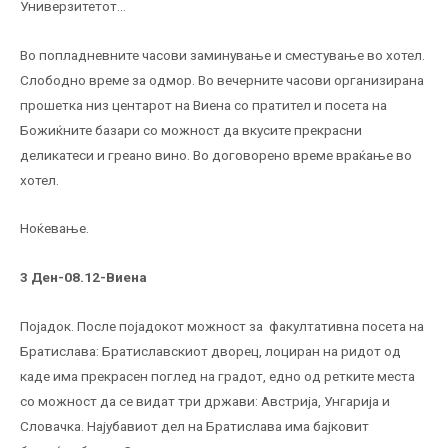
Универзитетот…
Во попладневните часови заминување и сместување во хотел.
Слободно време за одмор. Во вечерните часови организирана
прошетка низ центарот на Виена со пратител и посета на
Божиќните базари со можност да вкусите прекрасни
деликатеси и греано вино. Во договорено време враќање во
хотел.
Ноќевање.
3 Ден-08.12-Виена
Појадок. После појадокот можност за факултативна посета на
Братислава: Братиславскиот дворец, лоциран на ридот од
каде има прекрасен поглед на градот, едно од ретките места
со можност да се видат три држави: Австрија, Унгарија и
Словачка. Најубавиот дел на Братислава има бајковит