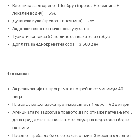
Влезница за дворецот Шенбрун (превоз + влезница +
локален водич) – 55€
Дунавска Кула (превоз + влезница) – 25€
Задолжително патничко осигурување
Туристичка такса 5€ по лице се плаќа во автобус
Доплата за еднокреветна соба – 3.500 ден
Напомена:
За реализација на програмата потребни се минимум 40
лица
Плаќање во денарска противвредност 1 евро = 62 денари
Агенцијата го задржува правото да го откаже патувањето 5
дена пред денот на поаѓање,во случај на недоволен бој на
патници.
Пасошот треба да биде со важност мин. 3 месеци од денот