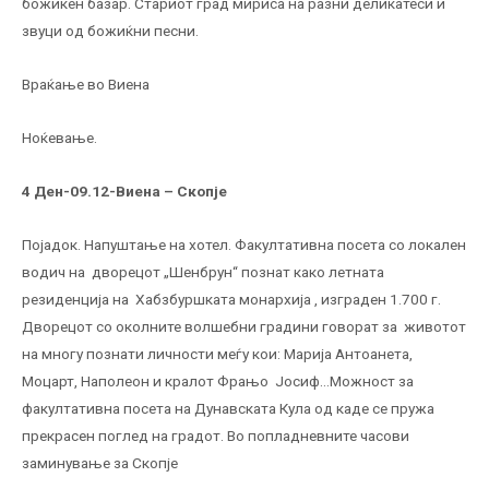
божиќен базар. Стариот град мириса на разни деликатеси и
звуци од божиќни песни.
Враќање во Виена
Ноќевање.
4 Ден-09.12-Виена – Скопје
Појадок. Напуштање на хотел. Факултативна посета со локален
водич на дворецот „Шенбрун“ познат како летната
резиденција на Хабзбуршката монархија , изграден 1.700 г.
Дворецот со околните волшебни градини говорат за животот
на многу познати личности меѓу кои: Марија Антоанета,
Моцарт, Наполеон и кралот Фрањо Јосиф…Mожност за
факултативна посета на Дунавската Кула од каде се пружа
прекрасен поглед на градот. Во попладневните часови
заминување за Скопје