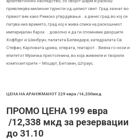
архитектонско наследство, со својот шарм и раскош
привлекува милиони туристи од целиот свет. Град зачнат во
првиот век како Римско утврдување… а денес град во кој се
патува низ времето, град кој е жива слика на раскошниот
империјален барок. .. доволно е да ги спомнеме дворците
Хофбург и Шенбрун, палатата Белведере, катедралата Св.
Стефан, Карловата црква, операта, театарот… Виена го носи и
епитетот Музичка престолнина, во која живееле и твореле
композиторите – Моцарт, Бетовен, Штраус..
ЦЕНА НА АРАНЖМАНОТ
229
евра
/
14,200мкд
ПРОМО ЦЕНА 1
99
e
вра
/12,338 мкд
за резервации
до 31.10