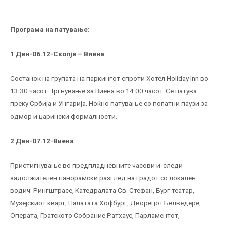
Програма на патување
:
1 Ден-06.12-Скопје – Виена
Состанок на групата на паркингот спроти Хотел Holiday Inn во
13:30 часот. Тргнување за Виена во 14:00 часот. Се патува
преку Србија и Унгарија. Ноќно патување со попатни паузи за
одмор и царински формалности.
2 Ден-07.12-Виена
Пристигнување во предпладневните часови и следи
задолжителен панорамски разглед на градот со локален
водич: Рингштрасе, Катедралата Св. Стефан, Бург театар,
Музејскиот кварт, Палатата Хофбург, Дворецот Белведере,
Операта, Гратското Собрание Ратхаус, Парламентот,