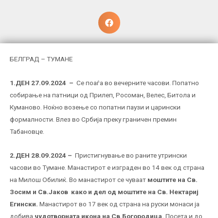
БЕЛГРАД – ТУМАНЕ
1.ДЕН 27.09.2024 –
Се поаѓа во вечерните часови. Попатно
собирање на патници од Прилеп, Росоман, Велес, Битола и
Куманово. Ноќно возење со попатни паузи и царински
формалности. Влез во Србија преку граничен премин
Табановце.
2.ДЕН 28.09.2024
–
Пристигнување во раните утрински
часови во Тумане. Манастирот е изграден во 14 век од страна
на Милош Обилиќ. Во манастирот се чуваат
моштите на Св.
Зосим и Св.Јаков како и дел од моштите на Св. Нектариј
Егински.
Манастирот во 17 век од страна на руски монаси ја
добива
чудотворната икона на Св.Богородица.
Посета и до