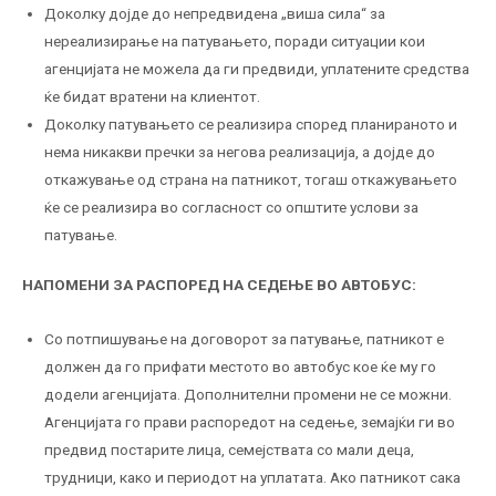
Доколку дојде до непредвидена „виша сила“ за
нереализирање на патувањето, поради ситуации кои
агенцијата не можела да ги предвиди, уплатените средства
ќе бидат вратени на клиентот.
Доколку патувањето се реализира според планираното и
нема никакви пречки за негова реализација, а дојде до
откажување од страна на патникот, тогаш откажувањето
ќе се реализира во согласност со општите услови за
патување.
НАПОМЕНИ ЗА РАСПОРЕД НА СЕДЕЊЕ ВО АВТОБУС:
Со потпишување на договорот за патување, патникот е
должен да го прифати местото во автобус кое ќе му го
додели агенцијата. Дополнителни промени не се можни.
Агенцијата го прави распоредот на седење, земајќи ги во
предвид постарите лица, семејствата со мали деца,
трудници, како и периодот на уплатата. Ако патникот сака