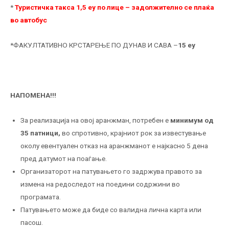
*
Туристичка такса 1,5 еу по лице – задолжително се плаќа
во автобус
*ФАКУЛТАТИВНО КРСТАРЕЊЕ ПО ДУНАВ И САВА –
15 еу
НАПОМЕНА!!!
За реализација на овој аранжман, потребен е
минимум од
35 патници,
во спротивно, крајниот рок за известување
околу евентуален отказ на аранжманот е најкасно 5 дена
пред датумот на поаѓање.
Организаторот на патувањето го задржува правото за
измена на редоследот на поедини содржини во
програмата.
Патувањето може да биде со валидна лична карта или
пасош.