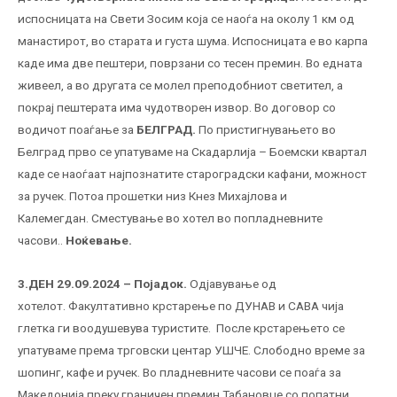
испосницата на Свети Зосим која се наоѓа на околу 1 км од
манастирот, во старата и густа шума. Испосницата е во карпа
каде има две пештери, поврзани со тесен премин. Во едната
живеел, а во другата се молел преподобниот светител, а
покрај пештерата има чудотворен извор. Во договор со
водичот поаѓање за
БЕЛГРАД.
По пристигнувањето во
Белград прво се упатуваме на Скадарлија – Боемски квартал
каде се наоѓаат најпознатите староградски кафани, можност
за ручек. Потоа прошетки низ Кнез Михајлова и
Калемегдан. Сместување во хотел во попладневните
часови..
Ноќевање.
3.ДЕН 29.09.2024 –
Појадок.
Одјавување од
хотелот. Факултативно крстарење по ДУНАВ и САВА чија
глетка ги воодушевува туристите. После крстарењето се
упатуваме према трговски центар УШЧЕ. Слободно време за
шопинг, кафе и ручек. Во пладневните часови се поаѓа за
Македонија преку граничен премин Табановце со попатни