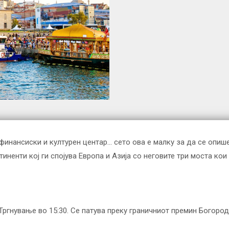
финансиски и културен центар… сето ова е малку за да се опише
иненти кој ги спојува Европа и Азија со неговите три моста ко
 Тргнување во 15:30. Се патува преку граничниот премин Богоро