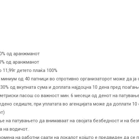
70% од аранжманот
80% од аранжманот
о 11,99г детето плаќа 100%
 миниум од 40 патници во спротивно организаторот може да ја 
 30% од вкупната сума и доплата најдоцна 10 дена пред поаѓањ
метриски пасош со важност мин. 6 месеци од денот на патувањ
дено седиште, при уплатата во агенцијата може да доплати 10 
от)
е на патувањето да внимаваат на својата безбедност и на безб
а на водичот.
промена на работни саати на локалот којшто е предвиден да се 