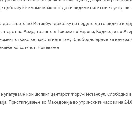
 одблизу ќе имаме можност да ги видиме сите оние луксузни в
о доаѓањето во Истанбул доколку не појдете да го видите и др
центарот на Азија, тоа што е Таксим во Европа, Кадикој е во Аз
момент откако ќе пристигнете таму. Слободно време за вечера
аќање во хотелот. Ноќевање.
 се упатуваме кон шопинг центарот Форум Истанбул. Слободно вр
а. Пристигнување во Македонија во утринските часови на 24.0