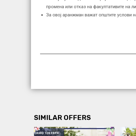
промена или отказ на факултативите на л
За овој аранжман важат општите услови 
SIMILAR OFFERS