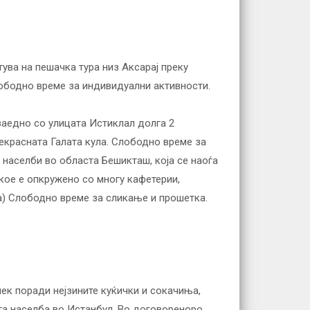
ува на пешачка тура низ Аксарај преку
лободно време за индивидуални активности.
заедно со улицата Истиклал долга 2
рекрасната Галата кула. Слободно време за
 населби во областа Бешикташ, која се наоѓа
кое е опкружено со многу кафетерии,
ка) Слободно време за сликање и прошетка.
ек поради нејзините куќички и сокачиња,
та населба во Истанбул. Во договореноро