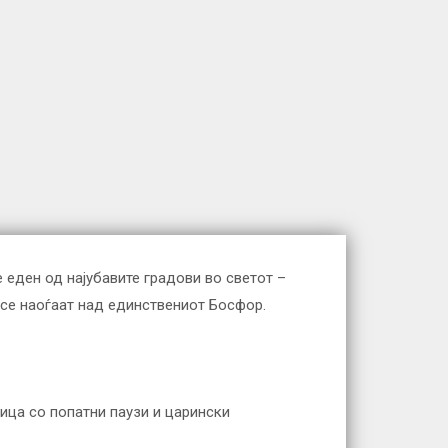
 еден од најубавите градови во светот –
и се наоѓаат над единствениот Босфор.
дица со попатни паузи и царински