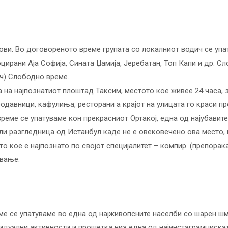
ви. Во договореното време групата со локалниот водич се упат
цирани Аја Софија, Сината Џамија, Јеребатан, Топ Капи и др. С
0ч) Слободно време.
 на најпознатиот плоштад Таксим, местото кое живее 24 часа, 
родавници, кафулиња, ресторани а крајот на улицата го краси п
еме се упатуваме кон прекрасниот Ортакој, една од најубавите
ли разгледница од Истанбул каде не е овековечено ова место, 
то кое е најпознато по својот специјалитет – компир. (препора
евање.
ме се упатуваме во една од најживопсните населби со шарен шм
идуални активности и прошетка низ една од најинстаграмџиска