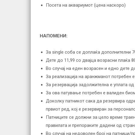
Посета на аквариумот (цена наскоро)
НАПОМЕНИ:
За single соба се доплаќа дополнителни 
Дете до 11,99 со двајца возрасни плаќа 
Во случај на еден возрасен и едно дете д
За реализација на аранжманот потребен е
За резервација задолжителна е уплата од
За ова патување потребен е валиден био
Доколку патникот сака да резервира одре
првиот ред, кој е резервиран за персонал
Патниците се должни за цело време траењ
правилата и препораките дадени од стран
Во случај на недоволен број на патници/