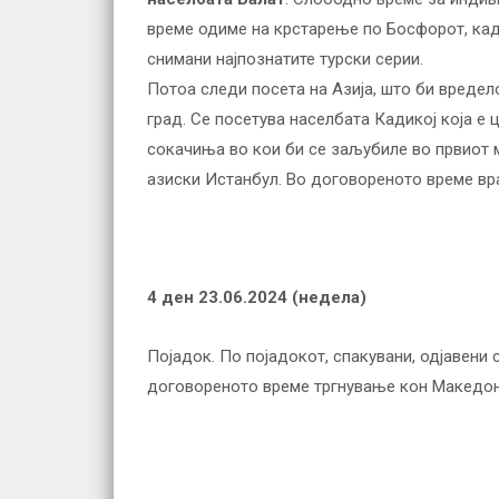
време одиме на крстарење по Босфорот, каде
снимани најпознатите турски серии.
Потоа следи посета на Азија, што би вредел
град. Се посетува населбата Кадикој која е 
сокачиња во кои би се заљубиле во првиот 
азиски Истанбул. Во договореното време вр
4 ден
23
.0
6
.2024 (недела)
Појадок. По појадокот, спакувани, одјавени
договореното време тргнување кон Македониј