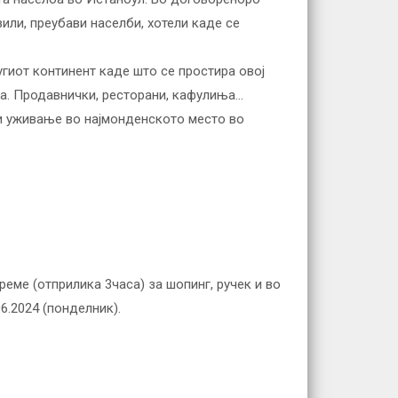
или, преубави населби, хотели каде се
угиот континент каде што се простира овој
ија. Продавнички, ресторани, кафулиња…
 и уживање во најмонденското место во
еме (отприлика 3часа) за шопинг, ручек и во
6.2024 (понделник).