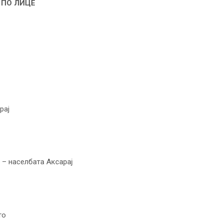
 ПО ЛИЦЕ
рај
 – населбата Аксарај
то