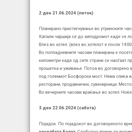
2 ден 21.
0
6.202
4
(
петок
)
Планирано пристигнување во утринските часо
Капали чаршија се до хиподромот каде се ло
Влез во хотел. (влез во хотелот е после 14:0
Во попладневните часови планирана е посета
километри каде од сите страни се наоѓаат п
прошетка и уживање. Потоа во договорено вр
под големиот Босфорски мост. Нема слика и
ресторани, продавнички, сувенирници. Место
Во вечерните часови враќање во хотел. Ноќ
3 ден 22.
0
6.202
4
(
сабота
)
Појадок. По појадокот во договореното вре
населбата Балат
. Слободно време за индив