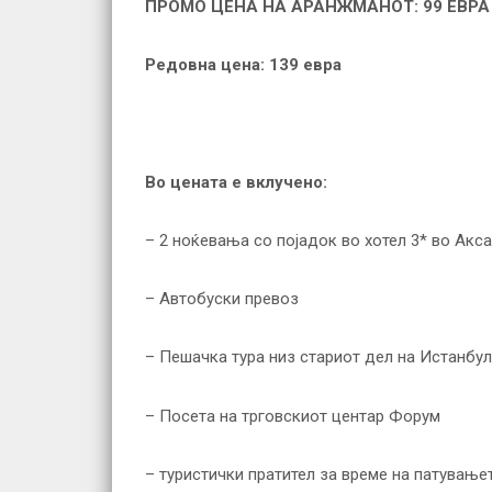
ПРОМО ЦЕНА НА АРАНЖМАНОТ: 99 ЕВРА
Редовна цена
: 1
3
9
евра
Во цената е вклучено
:
– 2 ноќевања со појадок во хотел 3* во Акса
– Автобуски превоз
– Пешачка тура низ стариот дел на Истанбул
– Посета на трговскиот центар Форум
– туристички пратител за време на патување