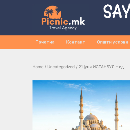
SAY
Почетна
Контакт
Општи услови
Home
/
Uncategorized
/ 21 јуни ИСТАНБУЛ – ид