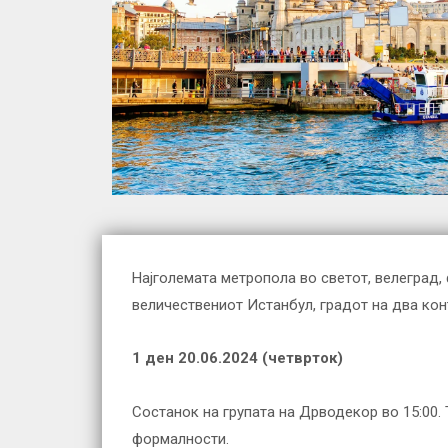
Најголемата метропола во светот, велеград, 
величествениот Истанбул, градот на два конт
1 ден 20.
0
6.202
4
(
четврток)
Состанок на групата на Дрводекор во 15:00.
формалности.