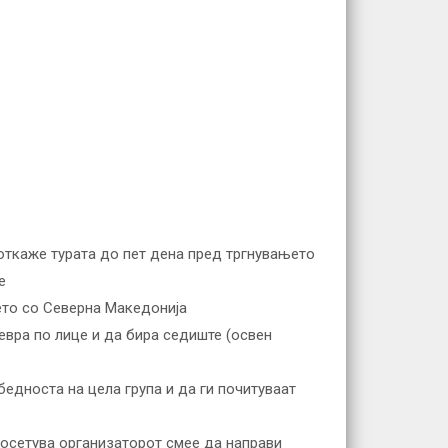
откаже турата до пет дена пред тргнувањето
е
ето со Северна Македонија
евра по лице и да бира седиште (освен
едноста на цела група и да ги почитуваат
посетува организаторот смее да направи