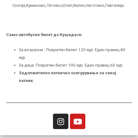
Скопје,Куманово,Тетово,Штип,Велес,Неготино,Гевгелија.
Само автобуски билет до Кушадаси:
За возрасни : Повратен билет 120 еур. Еден правец 80
еур.
За деца: Повратен билет 100 еур. Еден правец 60 еур.
Задолжително патничко осигурување за секој
патник.