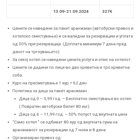
13.09-21.09.2024
327€
Цените се наведени за пакет аранжман (автобуски превоз и
хотелско сместување) и се валидни за резервации и уплата
од 30% при резервација. (Доплата минимум 7 дена пред
денот на тргнувањето).
За секој хотел се наведени цените,услуга и опис на хотелот.
Цените се дадени по лице во дво креветна и трo креветна
соба.
Курс на пресметување 1 еур = 62 ден.
Политика за деца за пакет аранжман :
Деца од 0 – 5,99 год. – Бесплатно сместување во хотел.
( Повратен автобуски билет 80 eur).
Деца од 6 – 11,99 год. – 50% попуст од вкупната цена
“Само хотел ” се одбиват 80 еур од вкупната сума на
аранжманот за резервации од 7 ноќи и 8 дена
Организиран превоз од: