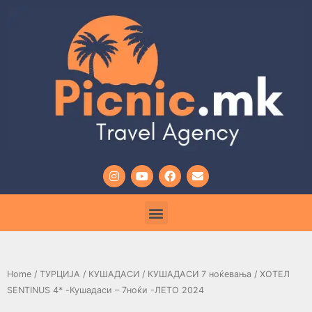
Home
/
ТУРЦИЈА
/
КУШАДАСИ
/
КУШАДАСИ 7 ноќевања
/ ХОТЕЛ
SENTINUS 4* -Кушадаси – 7ноќи -ЛЕТО 2024