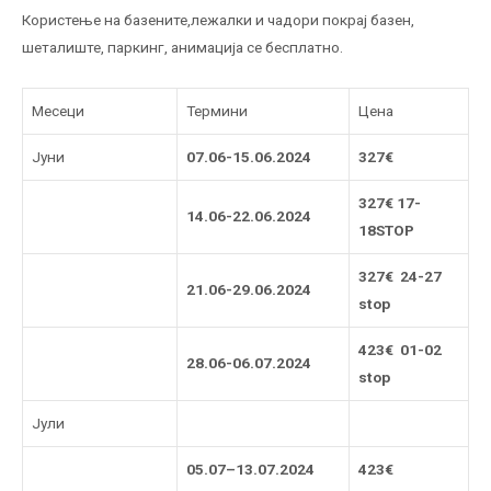
Користење на базените,лежалки и чадори покрај базен,
шеталиште, паркинг, анимација се бесплатно.
Месеци
Термини
Цена
Jуни
0
7
.06-1
5
.06.2024
327€
327€ 17-
14
.06-
22
.06.2024
18STOP
327€ 24-27
21
.06-
29
.06.2024
stop
423
€ 01-02
2
8
.06-0
6
.07.2024
stop
Јули
05
.0
7
–
13
.07.2024
423€