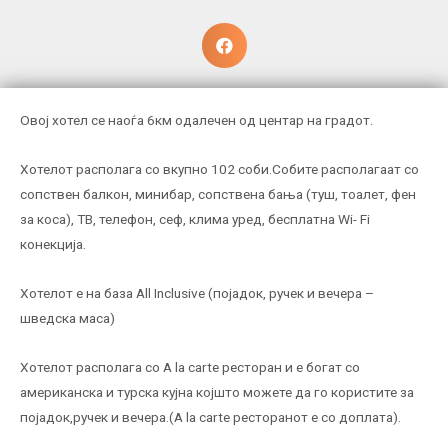
Овој хотел се наоѓа 6км одалечен од центар на градот.
Хотелот располага со вкупно 102 соби.Собите располагаат со
сопствен балкон, минибар, сопствена бања (туш, тоалет, фен
за коса), ТВ, телефон, сеф, клима уред, бесплатна Wi- Fi
конекција.
Хотелот е на база All Inclusive (појадок, ручек и вечера –
шведска маса)
Хотелот располага со A la carte ресторан и е богат со
американска и турска кујна којшто можете да го користите за
појадок,ручек и вечера.(А la carte ресторанот е со доплата).