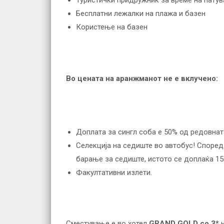
Туристички придружник за време на пату
Бесплатни лежалки на плажа и базен
Користење на базен
Во цената на аранжманот не е вклучено
:
Доплата за сингл соба е 50% од редовна
Селекција на седиште во автобус! Според 
барање за седиште, истото се доплаќа 15 
Факултативни излети.
Сместување е во хотел
GRAND GOLD
со 3*
н