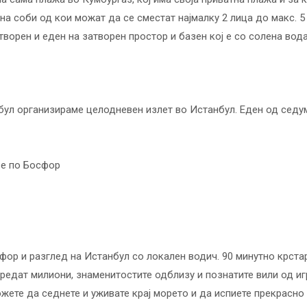
на соби од кои можат да се сместат најмалку 2 лица до макс. 5 
творен и еден на затворен простор и базен кој е со солена вод
бул организираме целодневен излет во Истанбул. Еден од седу
ње по Босфор
фор и разглед на Истанбул со локален водич. 90 минутно крст
вредат милиони, знаменитостите одблизу и познатите вили од иг
жете да седнете и уживате крај морето и да испиете прекрасно 