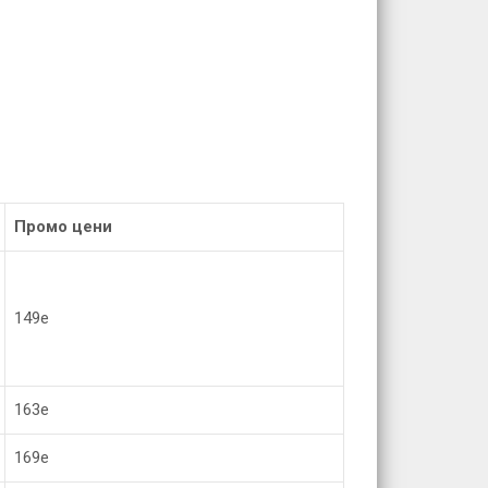
Промо цени
149е
163е
169е