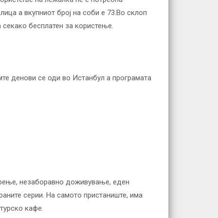
лица а вкупниот број на соби е 73.Во склоп
а секако бесплатен за користење.
мте денови се оди во Истанбул а програмата
арење, незаборавно доживување, еден
раните серии. На самото пристаниште, има
турско кафе.