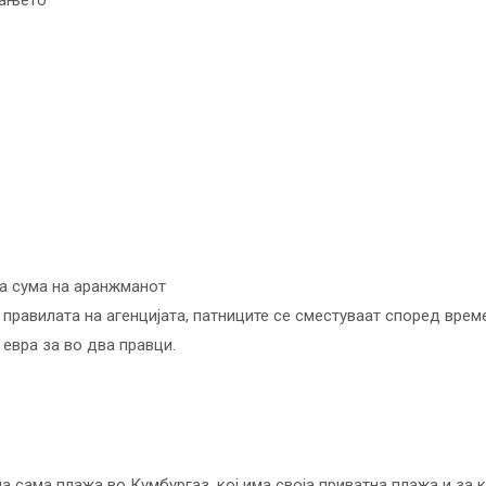
вањето
та сума на аранжманот
правилата на агенцијата, патниците се сместуваат според врем
евра за во два правци.
а сама плажа во Кумбургаз, кој има своја приватна плажа и за