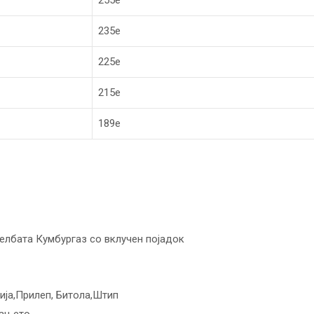
255е
235е
225е
215е
189е
елбата Кумбургаз со вклучен појадок
лија,Прилеп, Битола,Штип