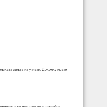
енската линија на уплати. Доколку имате
 користење на лежалка не е потребна