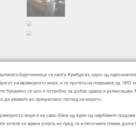
штината Бујугчекмеџе се наоѓа Кумбургаз, едно од најпознатит
брегот на мраморното море, и се протега на површина од 1892 хе
е буквално се што е потребно за добар одмор и релаксација. Мо
 и да уживате во прекрасниот поглед на морето.
раморното море и на само 60км од еден од најубавите градови 
е хотели со врвна услуга, но пред се и песочните плажи долги