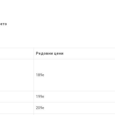
лето
Редовни цени
189е
199е
209е