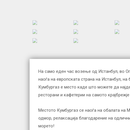
На само еден час возење од Истанбул, во Оп
наоѓа на европската страна на Истанбул, на 
Кумбургаз е место каде што можете да најдет
ресторани и кафетерии на самото крајбрежје
Местото Кумбургаз се наоѓа на обалата на М
одмор, релаксација благодарение на одличнит
морето!