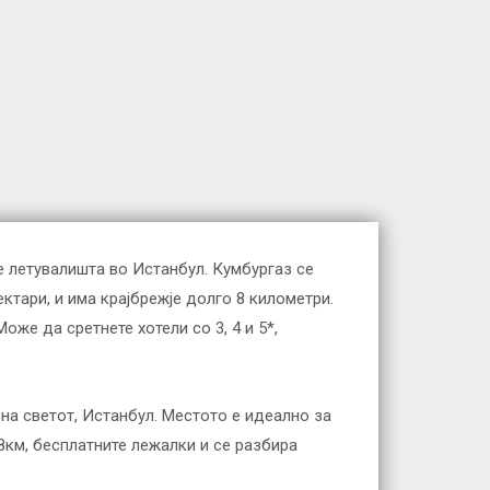
е летувалишта во Истанбул. Кумбургаз се
ктари, и има крајбрежје долго 8 километри.
же да сретнете хотели со 3, 4 и 5*,
на светот, Истанбул. Местото е идеално за
 8км, бесплатните лежалки и се разбира