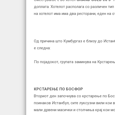
доплата. Хотелот располага со различен тип 
на хотелот има има два ресторани, еден на о
Од причина што Кумбургаз е близу до Истан
е следна:
По појадокот, групата заминува на Крстаре
КРСТАРЕЊЕ ПО БОСФОР
Вториот ден започнува со крстарење по Бос
поинаков Истанбул, сите луксузни вили кои 
мали дрвени масички и столчиња крај кои мо