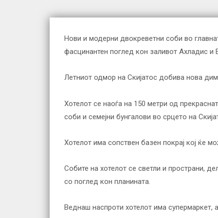
Нови и модерни двокреветни соби во главнат
фасцинантен поглед кон заливот Ахладис и Е
Летниот одмор на Скијатос добива нова дим
Хотелот се наоѓа на 150 метри од прекрасна
соби и семејни бунгалови во срцето на Скија
Хотелот има сопствен базен покрај кој ќе м
Собите на хотелот се светли и пространи, де
со поглед кон планината.
Веднаш наспроти хотелот има супермаркет, а