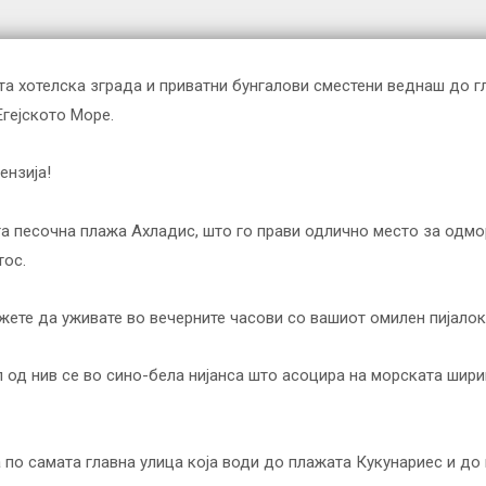
а хотелска зграда и приватни бунгалови сместени веднаш до г
гејското Море.
ензија!
та песочна плажа Ахладис, што го прави одлично место за одмо
тос.
ожете да уживате во вечерните часови со вашиот омилен пијало
л од нив се во сино-бела нијанса што асоцира на морската шири
 по самата главна улица која води до плажата Кукунариес и до 