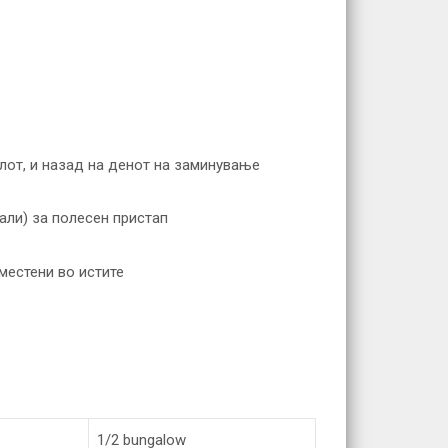
елот, и назад на денот на заминување
али) за полесен пристап
местени во истите
1/2 bungalow