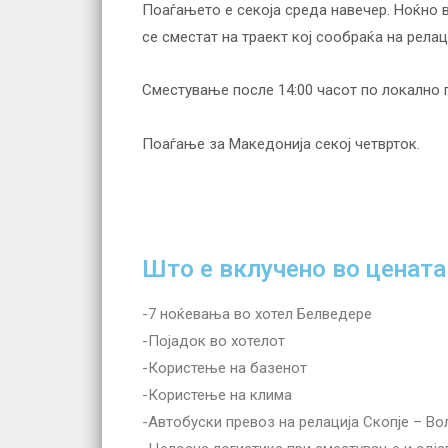
Поаѓањето е секоја среда навечер. Ноќно 
се сместат на траект кој сообраќа на рела
Сместување после 14:00 часот по локално 
Поаѓање за Македонија секој четврток.
Што е вклучено во цената
-7 ноќевања во хотел Белведере
-Појадок во хотелот
-Користење на базенот
-Користење на клима
-Автобуски превоз на релација Скопје – Во