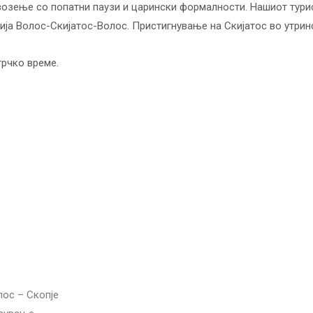
возење со попатни паузи и царински формалности. Нашиот тури
ција Волос-Скијатос-Волос. Пристигнување на Скијатос во утрин
грчко време.
лос – Скопје