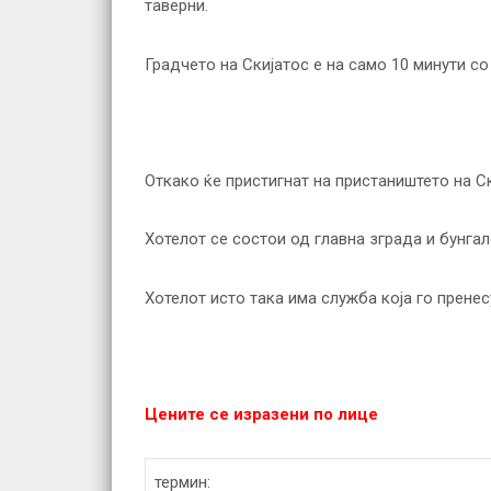
таверни.
Градчето на Скијатос е на само 10 минути со
Откако ќе пристигнат на пристаништето на С
Хотелот се состои од главна зграда и бунгал
Хотелот исто така има служба која го пренес
Цените се изразени по лице
термин: