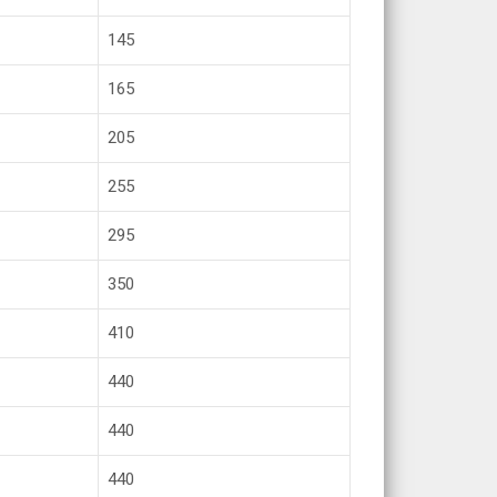
145
165
205
255
295
350
410
440
440
440