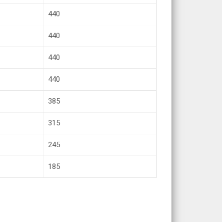
440
440
440
440
385
315
245
185