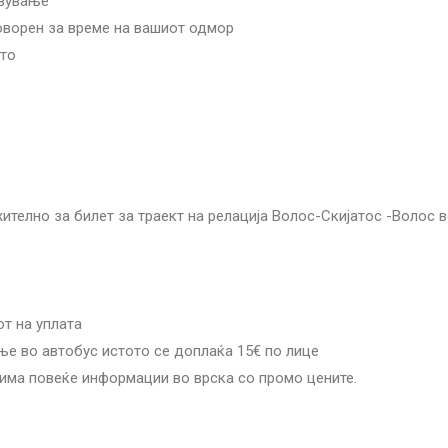
авување
говорен за време на вашиот одмор
ето
телно за билет за траект на релација Волос-Скијатос -Волос 
от на уплата
е во автобус истото се доплаќа 15€ по лице
има повеќе информации во врска со промо цените.