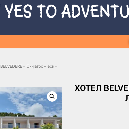
 YES TO ADVENT
BELVEDERE – Скијатос – еск –
ХОТЕЛ BELVED