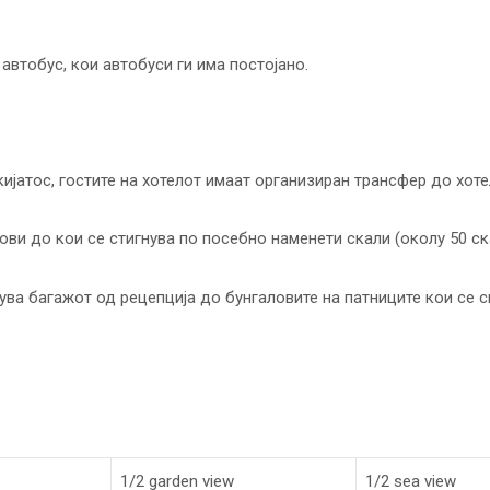
 автобус, кои автобуси ги има постојано.
кијатос, гостите на хотелот имаат организиран трансфер до хот
ови до кои се стигнува по посебно наменети скали (околу 50 ск
ува багажот од рецепција до бунгаловите на патниците кои се с
1/2 garden view
1/2 sea view