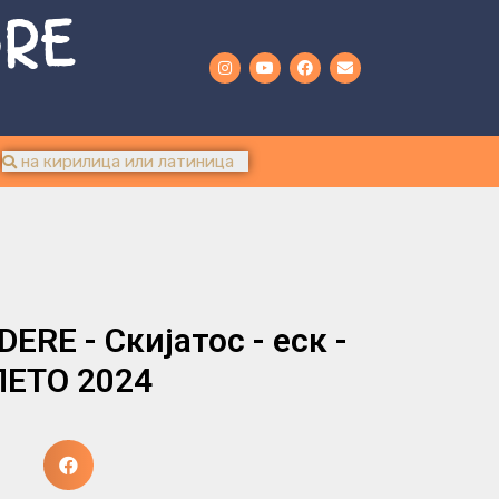
URE
ERE - Скијатос - еск -
ЛЕТО 2024