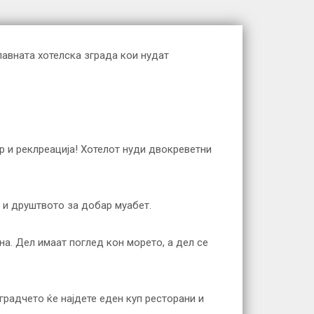
лавната хотелска зграда кои нудат
р и реклреација! Хотелот нуди двокреветни
к и друштвото за добар муабет.
на. Дел имаат поглед кон морето, а дел се
градчето ќе најдете еден куп ресторани и