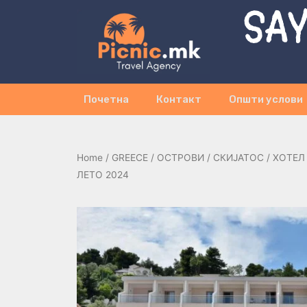
SAY
Почетна
Контакт
Општи услови
Home
/
GREECE
/
ОСТРОВИ
/
СКИЈАТОС
/ ХОТЕЛ 
ЛЕТО 2024