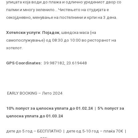
улицата која води до плажа и одлично уредениот двор со
палми и многу зеленило… Чистењето на студијата е
секојдневно, менување на постелнини и крпи на 3 дена.
Хотелски услуги:
Појадок
, шведска маса (на
самопослужување) од 08:30 до 10:00 во ресторанот на
хотелот.
GPS Coordinates:
39.987182, 23.619448
EARLY BOOKING – Лето 2024
10% попуст за целосна уплата до 01.02.24 | 5% попуст за
целосна уплата до 01.03.24
дете до 5 год – БЕСПЛАТНО | дете од 5-10 год – плаќа 70€ |