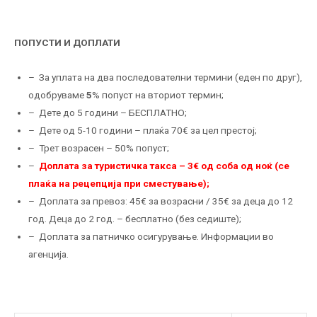
ПОПУСТИ И ДОПЛАТИ
– За уплата на два последователни термини (еден по друг),
одобруваме
5
% попуст на вториот термин;
– Дете до 5 години – БЕСПЛАТНО;
– Дете од 5-10 години – плаќа 70€ за цел престој;
– Трет возрасен – 50% попуст;
–
Доплата за туристичка такса – 3€ од соба од ноќ (се
плаќа на рецепција при сместување);
– Доплата за превоз: 45€ за возрасни / 35€ за деца до 12
год. Деца до 2 год. – бесплатно (без седиште);
– Доплата за патничко осигурување. Информации во
агенција.