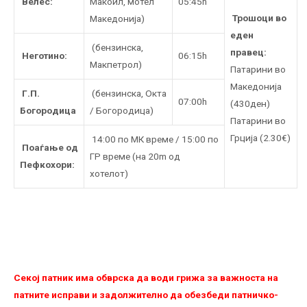
Велес:
Макоил, мотел
05:45h
Трошоци во
Македонија)
еден
(бензинска,
правец:
Неготино:
06:15h
Макпетрол)
Патaрини во
Македонија
Г.П.
(бензинска, Oкта
07:00h
(430ден)
Богородица
/ Богородица)
Патарини во
Грција (2.30€)
14:00 по МК време / 15:00 по
Поаѓање од
ГР време (на 20m од
Пефкохори:
хотелот)
Секој патник има обврска да води грижа за важноста на
патните исправи и задолжително да обезбеди патничко-