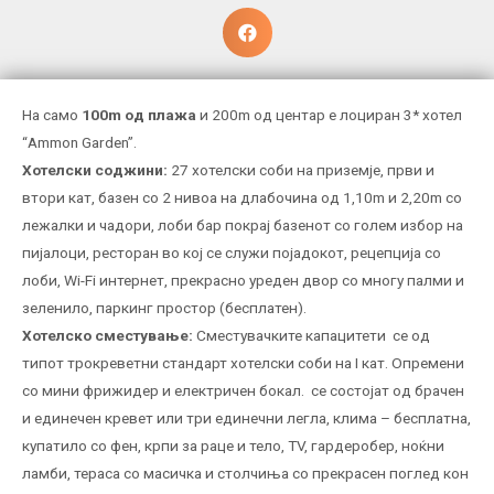
На само
100m од плажа
и 200m од центар е лоциран 3* хотел
“Ammon Garden”.
Хотелски соджини:
27 хотелски соби на приземје, први и
втори кат, базен со 2 нивоа на длабочина од 1,10m и 2,20m со
лежалки и чадори, лоби бар покрај базенот со голем избор на
пијалоци, ресторан во кој се служи појадокот, рецепција со
лоби, Wi-Fi интернет, прекрасно уреден двор со многу палми и
зеленило, паркинг простор (бесплатен).
Хотелско сместување:
Сместувачките капацитети се од
типот трокреветни стандарт хотелски соби на I кат. Опремени
со мини фрижидер и електричен бокал. се состојат од брачен
и единечен кревет или три единечни легла, клима – бесплатна,
купатило со фен, крпи за раце и тело, TV, гардеробер, ноќни
ламби, тераса со масичка и столчиња со прекрасен поглед кон