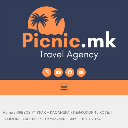
Home
/
GREECE
/
1 КРАК - КАСАНДРА
/
ПЕФКОХОРИ
/ ХОТЕЛ
“AMMON GARDEN” 3* – Пефкохори – мдт – ЛЕТО 2024