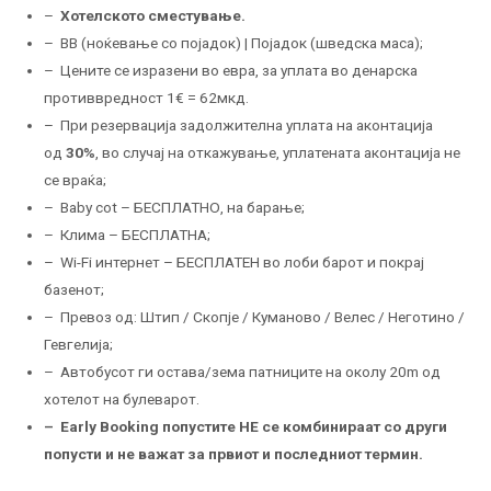
–
Хотелското сместување.
– ВB (ноќевање со појадок) | Појадок (шведска маса);
– Цените се изразени во евра, за уплата во денарска
противвредност 1€ = 62мкд.
– При резервација задолжителна уплата на аконтација
од
30%
, во случај на откажување, уплатената аконтација не
се враќа;
– Baby cot – БЕСПЛАТНО, на барање;
– Клима – БЕСПЛАТНА;
– Wi-Fi интернет – БЕСПЛАТЕН во лоби барот и покрај
базенот;
– Превоз од: Штип / Скопје / Куманово / Велес / Неготино /
Гевгелија;
– Автобусот ги остава/зема патниците на околу 20m од
хотелот на булеварот.
– Еarly Booking попустите НЕ се комбинираат со други
попусти и не важат за првиот и последниот термин.