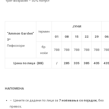
трет возрасен – 50% попуст
ЈУНИ
термин
“Ammon Garden”
01
08
15
22
29
06
3*
Пефкохори
бр.
7BB
7BB
7BB
7BB
7BB
7B
ноќи
Цена по лице (BB)
/
285
335
385
405
43
НАПОМЕНА
– Цените се дадени по лице за
7 ноќевања со појадок
, без
превоз;