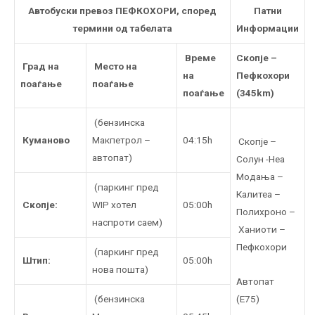
Автобуски превоз ПЕФКОХОРИ, според
Патни
термини од табелата
Информации
Време
Скопје –
Град на
Mесто на
на
Пефкохори
поаѓање
поаѓање
поаѓање
(345km)
(бензинска
Куманово
Макпетрол –
04:15h
Скопје –
автопат)
Солун -Неа
Модања –
(паркинг пред
Калитеа –
Скопје:
WIP хотел
05:00h
Полихроно –
наспроти саем)
Ханиоти –
Пефкохори
(паркинг пред
Штип:
05:00h
нова пошта)
Автопат
(Е75)
(бензинска