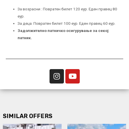
За возрасни : Повратен билет 120 еур. Еден правец 80
еур.
За деца: Повратен билет 100 еур. Еден правец 60 еур.
Задолжително патничко осигурување за секој
патник.
SIMILAR OFFERS