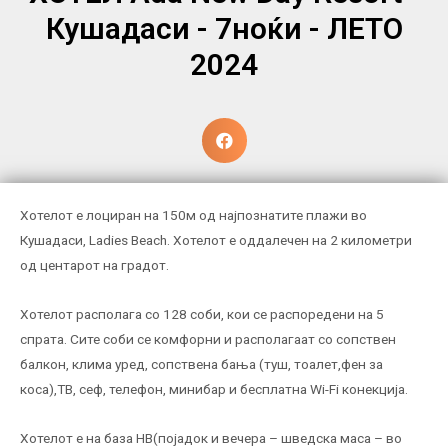
Кушадаси - 7ноќи - ЛЕТО
2024
Хотелот е лоциран на 150м од најпознатите плажи во
Кушадаси, Ladies Beach. Хотелот е оддалечен на 2 километри
од центарот на градот.
Хотелот располага со 128 соби, кои се распоредени на 5
спрата. Сите соби се комфорни и располагаат со сопствен
балкон, клима уред, сопствена бања (туш, тоалет,фен за
коса),ТВ, сеф, телефон, минибар и бесплатна Wi-Fi конекција.
Хотелот е на база HB(појадок и вечера – шведска маса – во