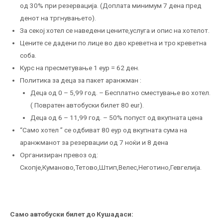
од 30% при резервација. (Доплата минимум 7 дена пред
денот на тргнувањето).
За секој хотел се наведени цените,услуга и опис на хотелот.
Цените се дадени по лице во дво креветна и трo креветна
соба.
Курс на пресметување 1 еур = 62 ден.
Политика за деца за пакет аранжман :
Деца од 0 – 5,99 год. – Бесплатно сместување во хотел.
( Повратен автобуски билет 80 eur).
Деца од 6 – 11,99 год. – 50% попуст од вкупната цена
“Само хотел ” се одбиват 80 еур од вкупната сума на
аранжманот за резервации од 7 ноќи и 8 дена
Организиран превоз од:
Скопје,Куманово,Тетово,Штип,Велес,Неготино,Гевгелија.
Само автобуски билет до Кушадаси: