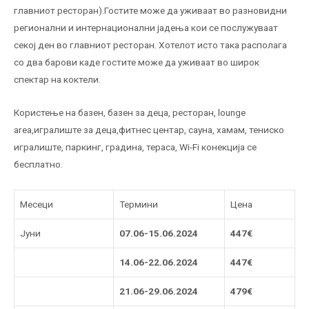
главниот ресторан).Гостите може да уживаат во разновидни
регионални и интернационални јадења кои се послужуваат
секој ден во главниот ресторан. Хотелот исто така располага
со два барови каде гостите може да уживаат во широк
спектар на коктели.
Користење на базен, базен за деца, ресторан, lounge
area,игралиште за деца,фитнес центар, сауна, хамам, тениско
игралиште, паркинг, градина, тераса, Wi-Fi конекција се
бесплатно.
Месеци
Термини
Цена
Jуни
0
7
.06-1
5
.06.2024
447€
14
.06-
22
.06.2024
447€
21
.06-
29
.06.2024
479€