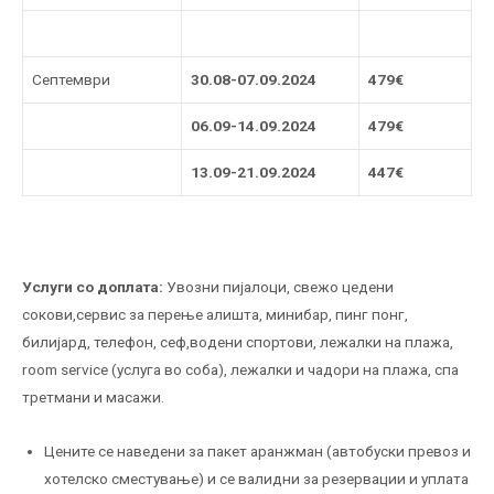
Септември
30.08-07.09.2024
479€
06.09-14.09.2024
479€
13.09-21.09.2024
447€
Услуги со доплата:
Увозни пијалоци, свежо цедени
сокови,сервис за перење алишта, минибар, пинг понг,
билијард, телефон, сеф,водени спортови, лежалки на плажа,
room service (услуга во соба), лежалки и чадори на плажа, спа
третмани и масажи.
Цените се наведени за пакет аранжман (автобуски превоз и
хотелско сместување) и се валидни за резервации и уплата