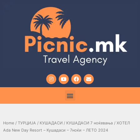
Home
/
ТУРЦИЈА
/
КУШАДАСИ
/
КУШАДАСИ 7 ноќевања
/ ХОТЕЛ
Ada New Day Resort – Кушадаси – 7ноќи – ЛЕТО 2024