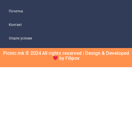
Почетна
Контакт
Општи услови
Picnic.mk © 2024 All rights reserved | Design & Developed
by Filipov