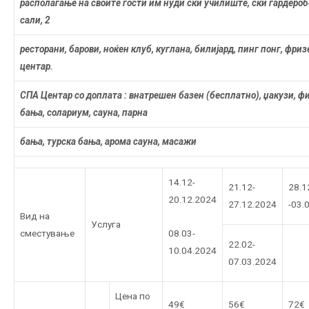
располагање на своите гости им нуди ски училиште, ски гардеро
сали, 2
ресторани, барови, ноќен клуб, куглана, билијард, пинг понг, фриз
центар.
СПА Центар
со доплата : внатрешен базен (бесплатно), џакузи, 
бања, солариум, сауна, парна
бања, турска бања, арома сауна, масажи
14.12-
21.12-
28.1
20.12.2024
27.12.2024
-03.
Вид нa
Услуга
08.03-
сместување
22.02-
10.04.2024
07.03.2024
Цена по
49€
56€
72€