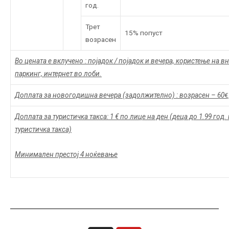
год.
Трет
15% попуст
возрасен
Во цената е вклучено : појадок / појадок и вечера, користење на в
паркинг, интернет во лоби.
Доплата за новогодишна вечера (задолжително) : возрасен – 60
€
Доплата за туристичка такса: 1 € по лице на ден (деца до 1.99 год.
туристичка такса)
Минимален престој 4 ноќевање