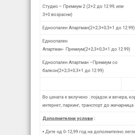
Студио – Премиум 2 (2+2 до 12.99; или
3+0 возрасни)
Едноспален Апартман(2+2;3+0;3+1 до 12.99)
Едноспален
Апартман- Премиум(2+2;3+0;3+1 до 12.99)
Едноспален Апартман –Премиум со
балкон(2+2;3+0;3+1 до 12.99)
Во цената е вклучено : појадок и вечера, к
интернет, паркинг, транспорт до жичарница
Дополнителни услови
:
▪ Дете од 0-12,99 год на дополнително лег