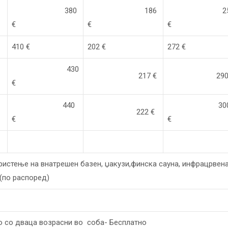
380
186
25
€
€
€
410 €
202 €
272 €
430
217 €
290 
€
440
30
222 €
€
€
ористење на внатрешен базен, џакузи,финска сауна, инфрацрвена
 (по распоред)
ло со дваца возрасни во соба- Бесплатно