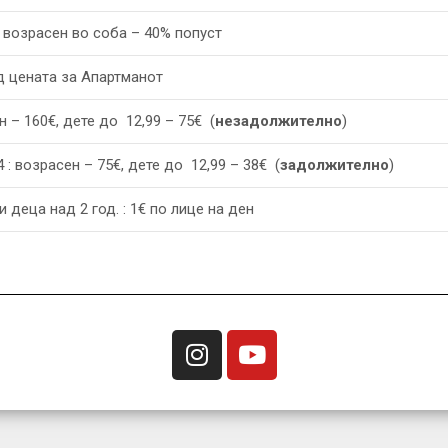
1 возрасен во соба – 40% попуст
д цената за Апартманот
 – 160€, дете до 12,99 – 75€ (
незадолжително
)
 : возрасен – 75€, дете до 12,99 – 38€ (
задолжително
)
 деца над 2 год. : 1€ по лице на ден