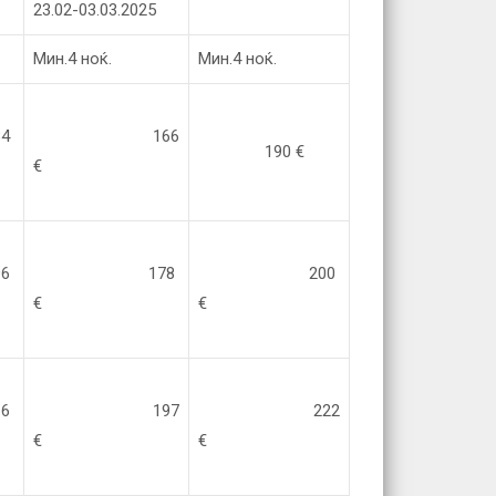
23.02-03.03.2025
Мин.4 ноќ.
Мин.4 ноќ.
4
166
190 €
€
6
178
200
€
€
6
197
222
€
€