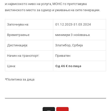
и највисокото ниво на услуга, МОНС го претставува
вистинското место за одмор и уживање на сите генерации.
Започнува на:
01.12.2023-31.03.2024
Времетраење:
минимум 3 ноќевања
Дестинација:
Златибор, Србија
Начин на транспорт:
Приватен
Цена:
Од 46 € по лице
*Политика за деца