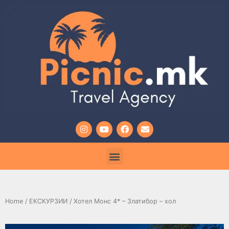
Home
/
ЕКСКУРЗИИ
/ Хотел Монс 4* – Златибор – хол